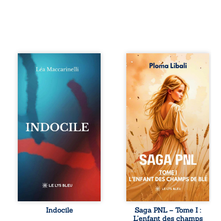
Quatre parties.
Autrefois, les
Quatre refus.
champs d’Atlantis
Quatre visages
vibraient sous le
d’une existence en
vent et les enfants
friction. Entre les
couraient dans les
silences qu’on ne
blés. Puis la
déchiffre pas, les
couronne plia le
amours qu’on
genou, livrant son
dérange, les corps
peuple à l’ombre
qu’on administre
d’Ivorny. À Atove,
et les liens qu’on
Luwel aurait pu
sabote, cet
disparaître dans
ouvrage parle à
les ruines de son
celles et ceux qui
destin ; pourtant,
vivent trop fort,
sous les pierres
trop vrai, trop tôt.
d’un temple
Indocile est une
oublié, des
traversée. Une
rebelles lui
Indocile
Saga PNL – Tome I :
langue nue. Une
tendirent la main.
L’enfant des champs