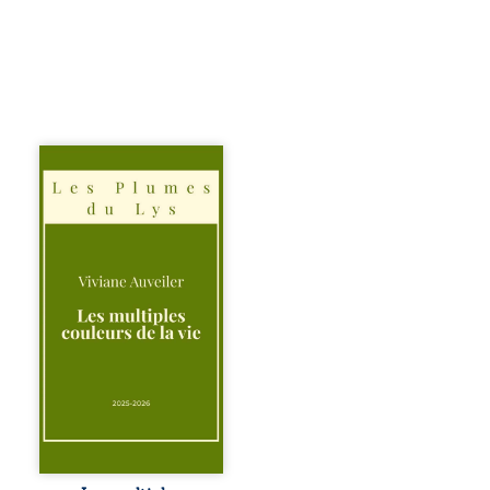
Trois récits, trois
existences saisies
à l’instant où tout
bascule. Une
amitié meurtrie
cherche
l’apaisement, un
couple vacillant
recouvre
l’espérance, tandis
qu’une femme
interroge les faux
éclats des fêtes
pour en retrouver
le sens profond.
Entre souvenirs,
blessures et
désillusions, Les