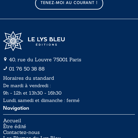
TENEZ-MOI AU COURANT !
i
i
l
l
*
40, rue du Louvre 75001 Paris
01 76 50 38 88
Horaires du standard
De mardi à vendredi :
9h - 12h et 13h30 - 16h30
Lundi, samedi et dimanche : fermé
Navigation
Accueil
Être édité
Contactez-nous