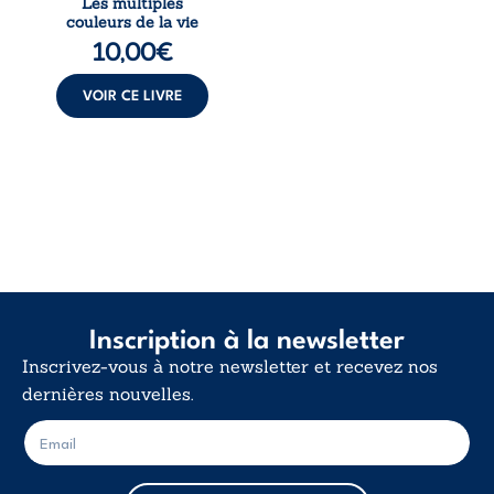
Les multiples
multiples couleurs
couleurs de la vie
de la vie explore la
10,00
€
force des liens, le
poids des non-dits
et la ...
VOIR CE LIVRE
Inscription à la newsletter
Inscrivez-vous à notre newsletter et recevez nos
dernières nouvelles.
E
E
-
-
m
m
a
a