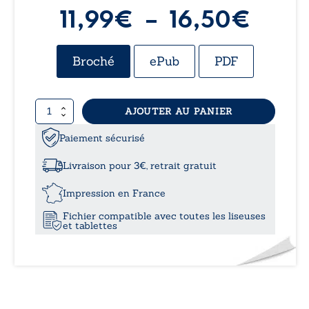
Plag
11,99
€
–
16,50
€
de
Broché
ePub
PDF
prix :
quantité
AJOUTER AU PANIER
11,9
de
La
Paiement sécurisé
à
fille
de
Livraison pour 3€, retrait gratuit
Jéthro
16,5
Impression en France
Fichier compatible avec toutes les liseuses
et tablettes