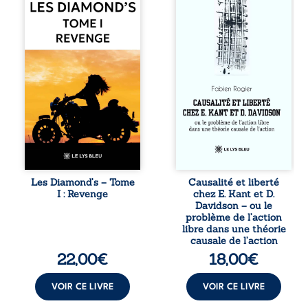
Diamond’s, un clan
chacun de nos
de motards aussi
actes s’inscrit
réputé et respecté
dans une chaîne
que redouté dans
de causes ? À
tout le pays. Rien
travers une
ne la prédestinait
confrontation
à cette vie, mais
entre les pensées
les épreuves ont
d’Emmanuel Kant
forgé une femme
et de Donald
dure, inaccessible
Davidson, cet
et résolue à ne
essai explore les
jamais dévoiler
liens entre libre
ses faiblesses,
arbitre,
jusqu’à ce que le
déterminisme
mystérieux Juan
causal et
croise sa route.
responsabilité. De
Les Diamond’s – Tome
Causalité et liberté
Chef d’une famille
la volonté
I : Revenge
chez E. Kant et D.
de Nomads, Juan
kantienne au
Davidson – ou le
porte lui aussi le
monisme anomal
problème de l’action
poids ...
de Davidson, il
libre dans une théorie
interroge la
causale de l’action
manière dont les
22,00
€
18,00
€
intentions et les
croyances
peuvent ...
VOIR CE LIVRE
VOIR CE LIVRE