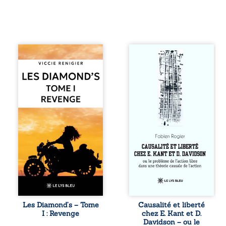
Revenge est à la
Sommes-nous
tête des
vraiment libres si
Diamond’s, un clan
chacun de nos
de motards aussi
actes s’inscrit
réputé et respecté
dans une chaîne
que redouté dans
de causes ? À
tout le pays. Rien
travers une
ne la prédestinait
confrontation
à cette vie, mais
entre les pensées
les épreuves ont
d’Emmanuel Kant
forgé une femme
et de Donald
dure, inaccessible
Davidson, cet
et résolue à ne
essai explore les
jamais dévoiler
liens entre libre
ses faiblesses,
arbitre,
jusqu’à ce que le
déterminisme
mystérieux Juan
causal et
croise sa route.
responsabilité. De
Les Diamond’s – Tome
Causalité et liberté
Chef d’une famille
la volonté
I : Revenge
chez E. Kant et D.
de Nomads, Juan
kantienne au
Davidson – ou le