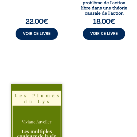
porte lui aussi le
monisme anomal
problème de l’action
poids ...
de Davidson, il
libre dans une théorie
interroge la
causale de l’action
manière dont les
22,00
€
18,00
€
intentions et les
croyances
peuvent ...
VOIR CE LIVRE
VOIR CE LIVRE
Trois récits, trois
existences saisies
à l’instant où tout
bascule. Une
amitié meurtrie
cherche
l’apaisement, un
couple vacillant
recouvre