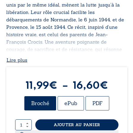
unis par le même idéal, mènent la lutte jusqu’à la
libération. Leur rôle crucial facilite les
débarquements de Normandie, le 6 juin 1944, et de
Provence, le 15 août 1944. Ce récit, inspiré d’une
histoire vraie, est celui des parents de Jean-
François Crocis. Une aventure poignante de
courage, de sacrifice et de résistance, qui résonne
encore aujourd’hui.
Lire plus
Plag
11,99
€
–
16,60
€
de
Broché
ePub
PDF
prix :
quantité
AJOUTER AU PANIER
11,9
de