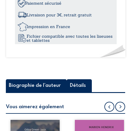
Jean-
Paiement sécurisé
à
Marie,
Marie-
Livraison pour 3€, retrait gratuit
Jeanne
16,6
:
Impression en France
maquisards
Fichier compatible avec toutes les liseuses
et tablettes
Biographie de l'auteur
Détails
Vous aimerez également
Que reste-t-il de
Nous sommes en