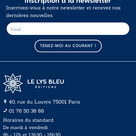
Inscription à la newsletter
Inscrivez-vous à notre newsletter et recevez nos
dernières nouvelles.
E
E
-
-
m
m
a
a
TENEZ-MOI AU COURANT !
i
i
l
l
*
40, rue du Louvre 75001 Paris
01 76 50 38 88
Horaires du standard
De mardi à vendredi :
9h - 12h et 13h30 - 16h30