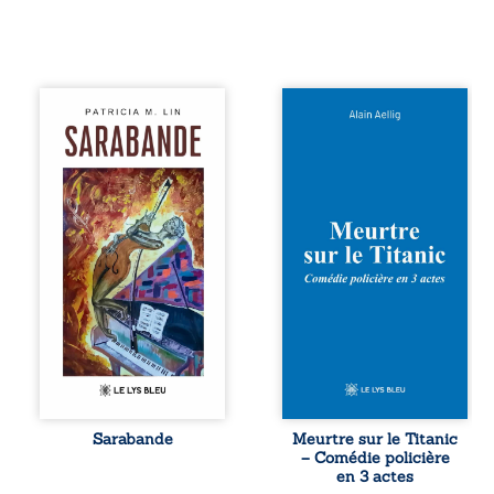
Aux chants
Et si le naufrage
crépitants de l’été,
n’avait pas
Sous le silence
emporté tous ses
ouaté de la neige
secrets ? À bord
en hiver, Au cours
du Titanic, lors du
de nuits pâles,
voyage inaugural
Dans la clarté
en 1912, un
bienveillante de la
meurtre est
lune, Rêves,
commis. Le drame
pensées, révoltes
disparaît avec le
et espoirs… Des
navire, englouti
mots s’assemblent,
dans les
colorés, rebelles
profondeurs de
aux règles de la
l’Atlantique. Sept
poésie, mais
décennies plus
chantant en
tard, la
rythme. Ils
découverte de
forment une
l’épave fait
Sarabande
Meurtre sur le Titanic
sarabande,
resurgir un secret
– Comédie policière
passionnée
que l’on croyait
en 3 actes
souvent, plus ...
perdu. Dans un