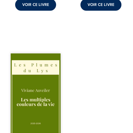
peuvent ...
VOIR CE LIVRE
VOIR CE LIVRE
Trois récits, trois
existences saisies
à l’instant où tout
bascule. Une
amitié meurtrie
cherche
l’apaisement, un
couple vacillant
recouvre
l’espérance, tandis
qu’une femme
interroge les faux
éclats des fêtes
pour en retrouver
le sens profond.