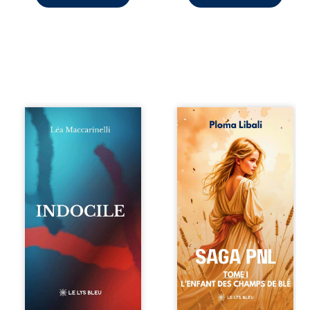
Quatre parties.
Autrefois, les
Quatre refus.
champs d’Atlantis
Quatre visages
vibraient sous le
d’une existence en
vent et les enfants
friction. Entre les
couraient dans les
silences qu’on ne
blés. Puis la
déchiffre pas, les
couronne plia le
amours qu’on
genou, livrant son
dérange, les corps
peuple à l’ombre
qu’on administre
d’Ivorny. À Atove,
et les liens qu’on
Luwel aurait pu
sabote, cet
disparaître dans
ouvrage parle à
les ruines de son
celles et ceux qui
destin ; pourtant,
vivent trop fort,
sous les pierres
trop vrai, trop tôt.
d’un temple