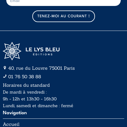
-
-
m
m
a
a
TENEZ-MOI AU COURANT !
i
i
l
l
*
40, rue du Louvre 75001 Paris
01 76 50 38 88
Horaires du standard
De mardi à vendredi :
9h - 12h et 13h30 - 16h30
Lundi, samedi et dimanche : fermé
Navigation
Accueil