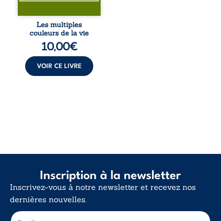
Entre souvenirs,
blessures et
désillusions, Les
Les multiples
multiples couleurs
couleurs de la vie
de la vie explore la
10,00
€
force des liens, le
poids des non-dits
et la ...
VOIR CE LIVRE
Inscription à la newsletter
Inscrivez-vous à notre newsletter et recevez nos
dernières nouvelles.
E
E