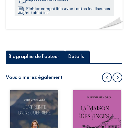
Fichier compatible avec toutes les liseuses
et tablettes
Biographie de l'auteur
Détails
Vous aimerez également
Que reste-t-il de
Nous sommes en
l’enfance lorsque
1979, soit 15 ans
la maladie impose
après le décès du
ses propres règles
patriarche
? L’empreinte
Anatole-Eustache.
d’une guerrière
La famille devra
livre, sans détour,
affronter non