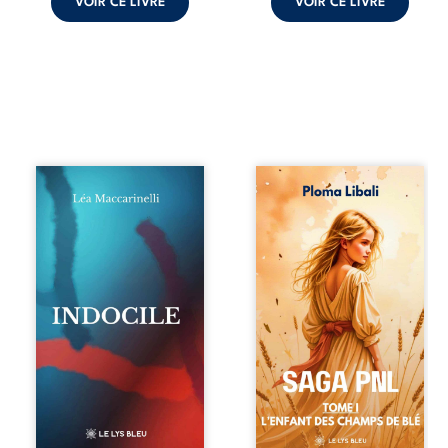
VOIR CE LIVRE
VOIR CE LIVRE
Quatre parties.
Autrefois, les
Quatre refus.
champs d’Atlantis
Quatre visages
vibraient sous le
d’une existence en
vent et les enfants
friction. Entre les
couraient dans les
silences qu’on ne
blés. Puis la
déchiffre pas, les
couronne plia le
amours qu’on
genou, livrant son
dérange, les corps
peuple à l’ombre
qu’on administre
d’Ivorny. À Atove,
et les liens qu’on
Luwel aurait pu
sabote, cet
disparaître dans
ouvrage parle à
les ruines de son
celles et ceux qui
destin ; pourtant,
vivent trop fort,
sous les pierres
trop vrai, trop tôt.
d’un temple