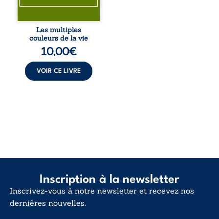
le sens profond.
Entre souvenirs,
blessures et
désillusions, Les
Les multiples
multiples couleurs
couleurs de la vie
de la vie explore la
10,00
€
force des liens, le
poids des non-dits
et la ...
VOIR CE LIVRE
Inscription à la newsletter
Inscrivez-vous à notre newsletter et recevez nos
dernières nouvelles.