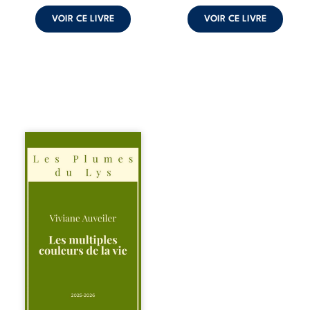
croyances
peuvent ...
VOIR CE LIVRE
VOIR CE LIVRE
Trois récits, trois
existences saisies
à l’instant où tout
bascule. Une
amitié meurtrie
cherche
l’apaisement, un
couple vacillant
recouvre
l’espérance, tandis
qu’une femme
interroge les faux
éclats des fêtes
pour en retrouver