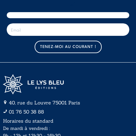
E-mail
E
-
m
a
TENEZ-MOI AU COURANT !
i
l
*
40, rue du Louvre 75001 Paris
01 76 50 38 88
Horaires du standard
De mardi à vendredi :
9h - 12h et 13h30 - 16h30