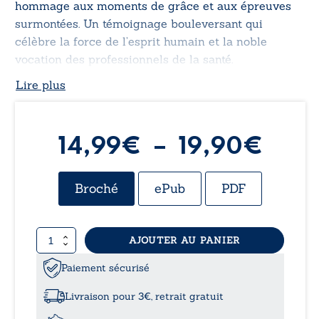
hommage aux moments de grâce et aux épreuves
surmontées. Un témoignage bouleversant qui
célèbre la force de l’esprit humain et la noble
vocation des professionnels de la santé.
Lire plus
Plag
14,99
€
–
19,90
€
de
Broché
ePub
PDF
prix 
quantité
AJOUTER AU PANIER
14,9
de
Infirme
Paiement sécurisé
à
hier
-
Livraison pour 3€, retrait gratuit
Chroniques
19,9