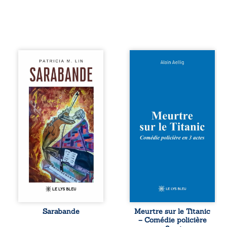
Aux chants
Et si le naufrage
crépitants de l’été,
n’avait pas
Sous le silence
emporté tous ses
ouaté de la neige
secrets ? À bord
en hiver, Au cours
du Titanic, lors du
de nuits pâles,
voyage inaugural
Dans la clarté
en 1912, un
bienveillante de la
meurtre est
lune, Rêves,
commis. Le drame
pensées, révoltes
disparaît avec le
et espoirs… Des
navire, englouti
mots s’assemblent,
dans les
colorés, rebelles
profondeurs de
aux règles de la
l’Atlantique. Sept
poésie, mais
décennies plus
chantant en
tard, la
rythme. Ils
découverte de
forment une
l’épave fait
Sarabande
Meurtre sur le Titanic
sarabande,
resurgir un secret
– Comédie policière
passionnée
que l’on croyait