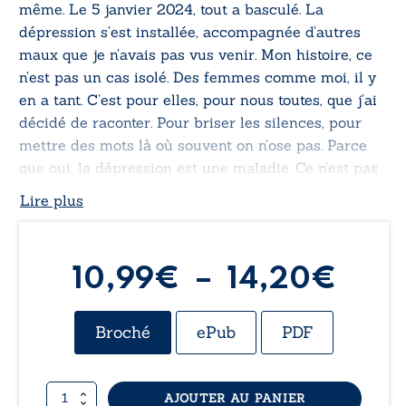
même. Le 5 janvier 2024, tout a basculé. La
dépression s’est installée, accompagnée d’autres
maux que je n’avais pas vus venir. Mon histoire, ce
n’est pas un cas isolé. Des femmes comme moi, il y
en a tant. C’est pour elles, pour nous toutes, que j’ai
décidé de raconter. Pour briser les silences, pour
mettre des mots là où souvent on n’ose pas. Parce
que oui, la dépression est une maladie. Ce n’est pas
juste un “coup de mou” ou un petit passage à vide.
Lire plus
C’est violent, c’est sournois, ça ronge tout. Je vous
partage ce que ça fait, concrètement, dans le
quotidien d’une femme “normale”. Moi, qui étais
Plag
10,99
€
–
14,20
€
joyeuse, drôle, pleine de vie… et qui me suis
retrouvée brisée, éteinte, vidée. Mais toujours là. Et
de
prête à tout pour m’en sortir. Guérir prend du temps.
Broché
ePub
PDF
Mais le temps, combiné à la volonté, peut tout
prix 
changer. L’impossible ? C’est juste ce qui précède le
possible. Alors, n’oubliez jamais : croyez en vous.
quantité
AJOUTER AU PANIER