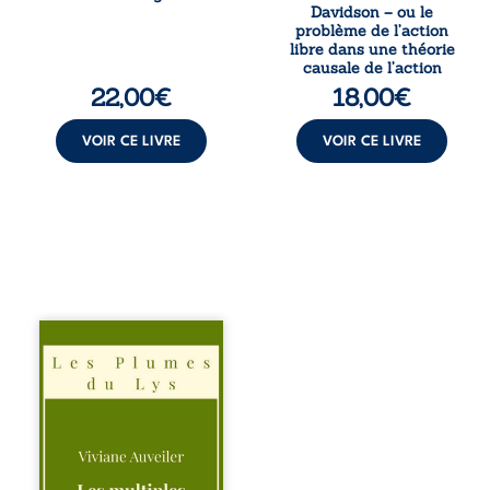
de Nomads, Juan
kantienne au
Davidson – ou le
porte lui aussi le
monisme anomal
problème de l’action
poids ...
de Davidson, il
libre dans une théorie
interroge la
causale de l’action
manière dont les
22,00
€
18,00
€
intentions et les
croyances
peuvent ...
VOIR CE LIVRE
VOIR CE LIVRE
Trois récits, trois
existences saisies
à l’instant où tout
bascule. Une
amitié meurtrie
cherche
l’apaisement, un
couple vacillant