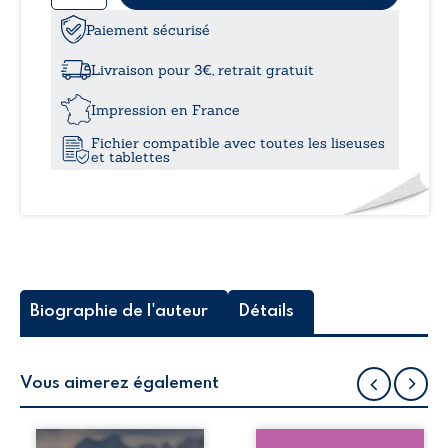
10,
Toujours. »
de
Impossible,
Paiement sécurisé
à
incapable,
mais
Livraison pour 3€, retrait gratuit
surtout
14,
insurmontable
Impression en France
Fichier compatible avec toutes les liseuses
et tablettes
Biographie de l'auteur
Détails
Vous aimerez également