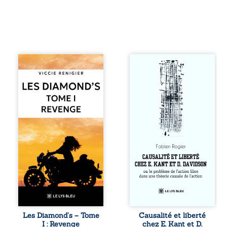
Revenge est à la
Sommes-nous
tête des
vraiment libres si
Diamond’s, un clan
chacun de nos
de motards aussi
actes s’inscrit
réputé et respecté
dans une chaîne
que redouté dans
de causes ? À
tout le pays. Rien
travers une
ne la prédestinait
confrontation
à cette vie, mais
entre les pensées
les épreuves ont
d’Emmanuel Kant
forgé une femme
et de Donald
dure, inaccessible
Davidson, cet
et résolue à ne
essai explore les
jamais dévoiler
liens entre libre
ses faiblesses,
arbitre,
jusqu’à ce que le
déterminisme
mystérieux Juan
causal et
croise sa route.
responsabilité. De
Les Diamond’s – Tome
Causalité et liberté
Chef d’une famille
la volonté
I : Revenge
chez E. Kant et D.