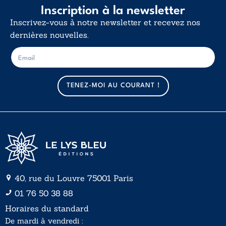
Inscription à la newsletter
Inscrivez-vous à notre newsletter et recevez nos
dernières nouvelles.
E
E
-
-
m
m
a
a
TENEZ-MOI AU COURANT !
i
i
l
l
*
40, rue du Louvre 75001 Paris
01 76 50 38 88
Horaires du standard
De mardi à vendredi :