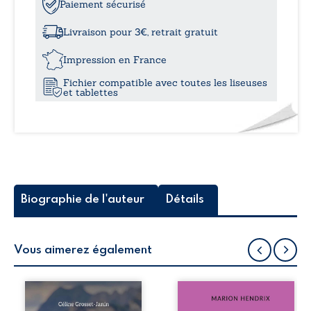
Il
Paiement sécurisé
à
est
l’heure
Livraison pour 3€, retrait gratuit
de
10,0
briller
Impression en France
Fichier compatible avec toutes les liseuses
et tablettes
Biographie de l'auteur
Détails
Vous aimerez également
Que reste-t-il de
Nous sommes en
l’enfance lorsque
1979, soit 15 ans