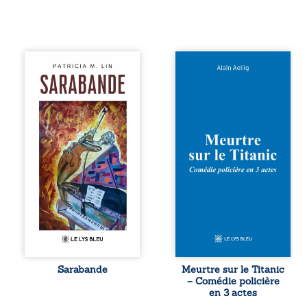
Aux chants
Et si le naufrage
crépitants de l’été,
n’avait pas
Sous le silence
emporté tous ses
ouaté de la neige
secrets ? À bord
en hiver, Au cours
du Titanic, lors du
de nuits pâles,
voyage inaugural
Dans la clarté
en 1912, un
bienveillante de la
meurtre est
lune, Rêves,
commis. Le drame
pensées, révoltes
disparaît avec le
et espoirs… Des
navire, englouti
mots s’assemblent,
dans les
colorés, rebelles
profondeurs de
aux règles de la
l’Atlantique. Sept
poésie, mais
décennies plus
chantant en
tard, la
rythme. Ils
découverte de
forment une
l’épave fait
Sarabande
Meurtre sur le Titanic
sarabande,
resurgir un secret
– Comédie policière
passionnée
que l’on croyait
en 3 actes
souvent, plus ...
perdu. Dans un