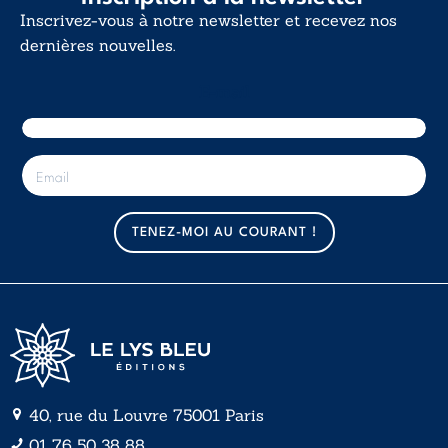
Inscrivez-vous à notre newsletter et recevez nos
dernières nouvelles.
E-mail
E
-
m
a
TENEZ-MOI AU COURANT !
i
l
*
40, rue du Louvre 75001 Paris
01 76 50 38 88