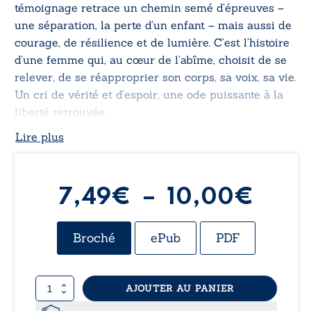
témoignage retrace un chemin semé d’épreuves –
une séparation, la perte d’un enfant – mais aussi de
courage, de résilience et de lumière. C’est l’histoire
d’une femme qui, au cœur de l’abîme, choisit de se
relever, de se réapproprier son corps, sa voix, sa vie.
Un cri de vérité et d’espoir, une ode puissante à la
liberté retrouvée.
Lire plus
Plag
7,49
€
–
10,00
€
de
Broché
ePub
PDF
prix 
quantité
AJOUTER AU PANIER
7,49
de