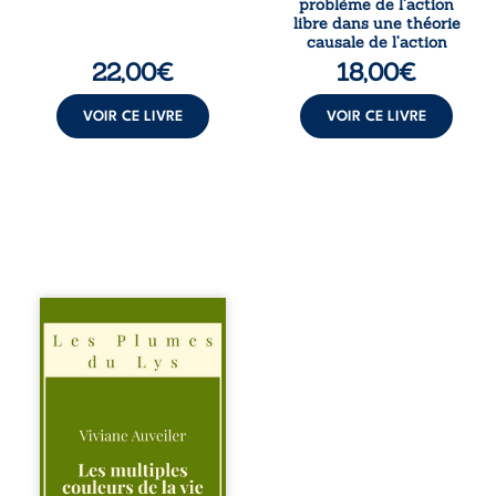
problème de l’action
poids ...
de Davidson, il
libre dans une théorie
interroge la
causale de l’action
manière dont les
22,00
€
18,00
€
intentions et les
croyances
peuvent ...
VOIR CE LIVRE
VOIR CE LIVRE
Trois récits, trois
existences saisies
à l’instant où tout
bascule. Une
amitié meurtrie
cherche
l’apaisement, un
couple vacillant
recouvre
l’espérance, tandis