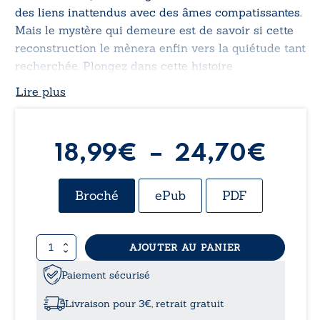
des liens inattendus avec des âmes compatissantes.
Mais le mystère qui demeure est de savoir si cette
reconstruction le mènera enfin vers la quiétude tant
recherchée. Plongez dans cette histoire
émotionnelle et captivante, où chaque page révèle
Lire plus
un nouvel épisode de sa quête passionnante vers
l’équilibre.
Pla
18,99
€
–
24,70
€
de
Broché
ePub
PDF
prix 
quantité
AJOUTER AU PANIER
18,
de
Hymne
Paiement sécurisé
à
à
la
Livraison pour 3€, retrait gratuit
vie…