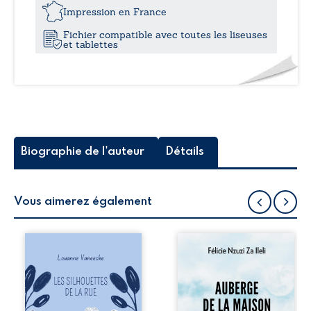
24,
-
Impression en France
Aux
Fichier compatible avec toutes les liseuses
morts
et tablettes
Biographie de l'auteur
Détails
Vous aimerez également
Les silhouettes de
Auberge de la
la rue donne la
maison de la
parole à six
justice est un
personnages
récit-témoignage
ordinaires,
consacré au
traversés par des
parcours