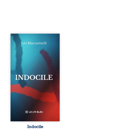
Quatre parties.
Quatre refus.
Quatre visages
d’une existence en
friction. Entre les
silences qu’on ne
déchiffre pas, les
amours qu’on
dérange, les corps
qu’on administre
et les liens qu’on
sabote, cet
ouvrage parle à
celles et ceux qui
vivent trop fort,
trop vrai, trop tôt.
Indocile est une
traversée. Une
Indocile
langue nue. Une