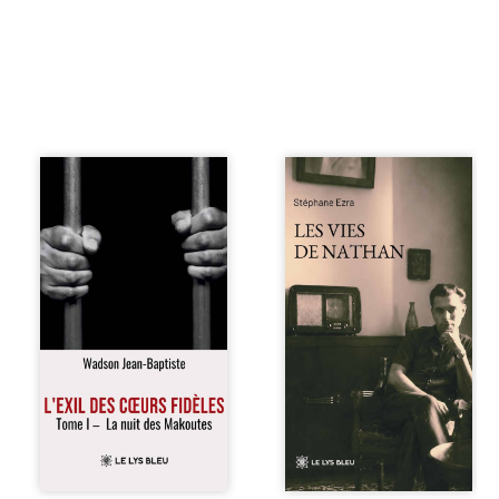
« Une nuit suffit
Les vies de
parfois pour briser
Nathan est un
une famille… mais
recueil de poésie
certaines fidélités
né en trois jours,
traversent les
au printemps
années. » Haïti,
2026. Pour la
sous la dictature
première fois,
des Duvalier. La
Stéphane Ezra,
peur s’étend
médium, a pu
jusque dans les
communiquer
villages les plus
avec son père,
reculés. À Bainet,
disparu depuis
Jean-Joël Joli
plus de vingt ans
mène une
et qu’il n’a jamais
existence paisible
connu. De ce
avec sa famille.
dialogue par-delà
Chef de section
la mort naissent