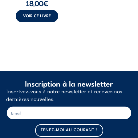
18,00
€
insurrection
calme. Une
déclaration
VOIR CE LIVRE
d’existence pour ...
Inscription à la newsletter
Inscrivez-vous à notre newsletter et recevez nos
dernières nouvelles.
E
E
-
-
m
m
a
a
TENEZ-MOI AU COURANT !
i
i
l