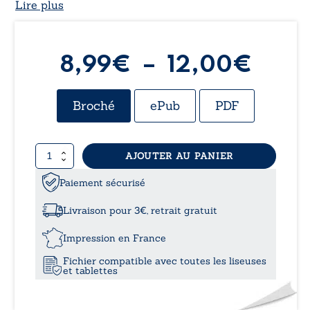
Lire plus
Plag
8,99
€
–
12,00
€
de
Broché
ePub
PDF
prix :
quantité
AJOUTER AU PANIER
8,99
de
Faux-
Paiement sécurisé
à
semblants
Livraison pour 3€, retrait gratuit
12,0
Impression en France
Fichier compatible avec toutes les liseuses
et tablettes