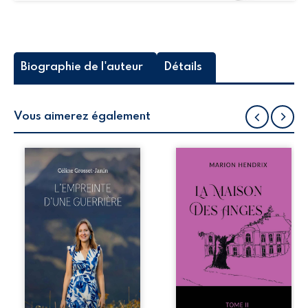
Biographie de l'auteur
Détails
Vous aimerez également
Que reste-t-il de
Nous sommes en
l’enfance lorsque
1979, soit 15 ans
la maladie impose
après le décès du
ses propres règles
patriarche
? L’empreinte
Anatole-Eustache.
d’une guerrière
La famille devra
livre, sans détour,
affronter non
le récit d’un
seulement un
quotidien
inconnu qui rôde
bouleversé par la
autour du
maladie
domaine et dont
chronique,
Firmin, le fidèle
l’errance médicale
majordome,