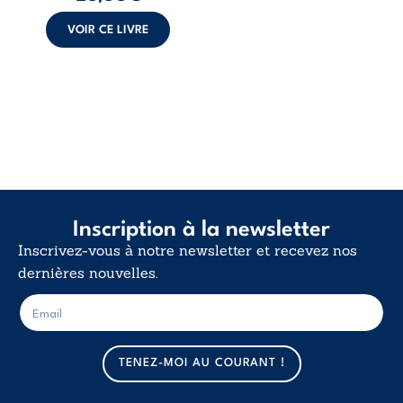
poids des non-dits
et la ...
VOIR CE LIVRE
Inscription à la newsletter
Inscrivez-vous à notre newsletter et recevez nos
dernières nouvelles.
E
E
-
-
m
m
a
a
TENEZ-MOI AU COURANT !
i
i
l
l
*