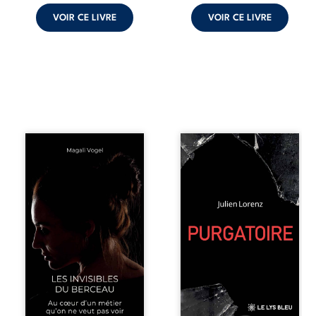
d’existence pour ...
VOIR CE LIVRE
VOIR CE LIVRE
Qui prend soin de
Vingt années
celles et ceux
d’écriture, de
auxquels nous
blessures,
confions nos
d’émotions et de
enfants ? Derrière
pensées se
la douceur
rencontrent dans
apparente des
ce recueil
maisons d’accueil
profondément
se joue une réalité
intime. Entre
que nul ne
nouvelles
soupçonne :
autobiographiques,
rémunérations
poèmes bruts,
dérisoires,
pamphlets et
solitude,
réflexions
épuisement,
philosophiques,