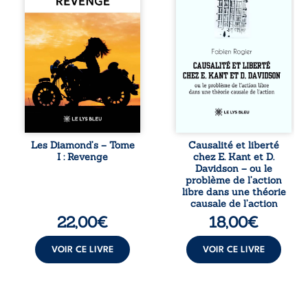
tout le pays. Rien
travers une
ne la prédestinait
confrontation
à cette vie, mais
entre les pensées
les épreuves ont
d’Emmanuel Kant
forgé une femme
et de Donald
dure, inaccessible
Davidson, cet
et résolue à ne
essai explore les
jamais dévoiler
liens entre libre
ses faiblesses,
arbitre,
jusqu’à ce que le
déterminisme
mystérieux Juan
causal et
croise sa route.
responsabilité. De
Les Diamond’s – Tome
Causalité et liberté
Chef d’une famille
la volonté
I : Revenge
chez E. Kant et D.
de Nomads, Juan
kantienne au
Davidson – ou le
porte lui aussi le
monisme anomal
problème de l’action
poids ...
de Davidson, il
libre dans une théorie
interroge la
causale de l’action
manière dont les
22,00
€
18,00
€
intentions et les
croyances
peuvent ...
VOIR CE LIVRE
VOIR CE LIVRE