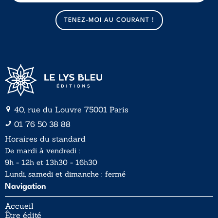
m
m
a
a
TENEZ-MOI AU COURANT !
i
i
l
l
*
40, rue du Louvre 75001 Paris
01 76 50 38 88
Horaires du standard
De mardi à vendredi :
9h - 12h et 13h30 - 16h30
Lundi, samedi et dimanche : fermé
Navigation
Accueil
Être édité