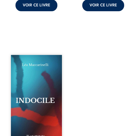
VOIR CE LIVRE
VOIR CE LIVRE
Quatre parties.
Quatre refus.
Quatre visages
d’une existence en
friction. Entre les
silences qu’on ne
déchiffre pas, les
amours qu’on
dérange, les corps
qu’on administre
et les liens qu’on
sabote, cet
ouvrage parle à
celles et ceux qui
vivent trop fort,