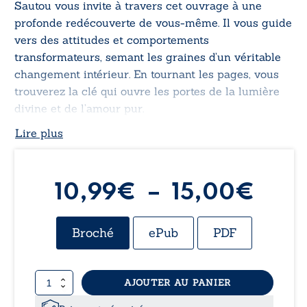
Sautou vous invite à travers cet ouvrage à une
profonde redécouverte de vous-même. Il vous guide
vers des attitudes et comportements
transformateurs, semant les graines d’un véritable
changement intérieur. En tournant les pages, vous
trouverez la clé qui ouvre les portes de la lumière
divine et de l’amour pur.
Lire plus
Plag
10,99
€
–
15,00
€
de
Broché
ePub
PDF
prix 
quantité
AJOUTER AU PANIER
10,
de