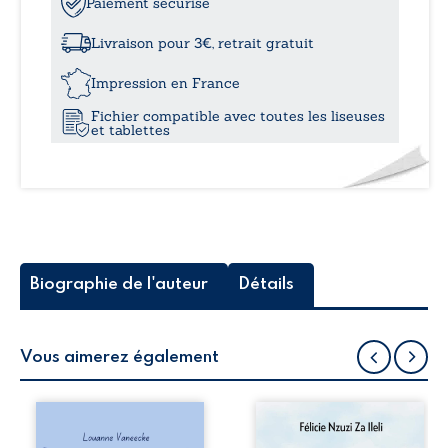
Faire
Paiement sécurisé
à
le
choix
Livraison pour 3€, retrait gratuit
d’être
15,
heureux…
Impression en France
-
Fichier compatible avec toutes les liseuses
Un
et tablettes
chemin
spirituel
Biographie de l'auteur
Détails
Vous aimerez également
Les silhouettes de
Auberge de la
la rue donne la
maison de la