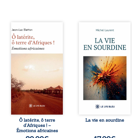
Ô latérite, ô terre
Nina et Pierre se
d’Afriques ! est un
sont rencontrés
hommage
très jeunes,
poétique et
presque par
authentique aux
hasard, et se sont
paysages, aux
aimés simplement,
rencontres et aux
persuadés que la
émotions brutes
présence de
d’un continent en
l’autre suffirait. Ils
reconstruction,
mènent une
entre traditions et
existence
modernité. Des
modeste, rythmée
souvenirs intimes
par le travail, la
– la pluie à
fatigue et les
Namoungou, le
silences. La mort
baobab de
de la mère de
Zagtouli – aux
Nina, chez qui ils
portraits
vivent, fragilise un
Ô latérite, ô terre
La vie en sourdine
marquants –
équilibre déjà
d’Afriques ! –
Thomas Sankara,
précaire. Puis
Émotions africaines
Hamadoun Dicko,
vient la naissance