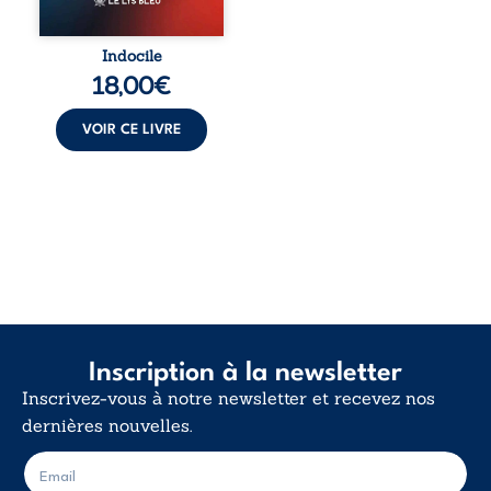
trop vrai, trop tôt.
Indocile est une
traversée. Une
Indocile
langue nue. Une
18,00
€
insurrection
calme. Une
déclaration
VOIR CE LIVRE
d’existence pour ...
Inscription à la newsletter
Inscrivez-vous à notre newsletter et recevez nos
dernières nouvelles.
E
E
-
-