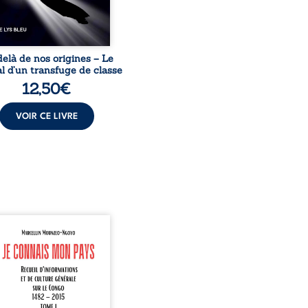
elà de nos origines – Le
l d’un transfuge de classe
12,50
€
VOIR CE LIVRE
onnais mon pays se
nte comme une œuvre de
mission et d’éveil civique,
née à raviver la mémoire
laise. En retraçant les
es étapes de l’histoire
nale, il entend combattre