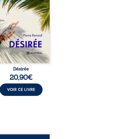
au corps qu’Ange surgit
sa vie et fait vaciller
s ses certitudes. Entre
l’attirance est immédiate,
ante jusqu’à ce qu’un
t familial fasse planer
ensable : et s’ils étaient
demi-frère et ...
Désirée
20,90
€
VOIR CE LIVRE