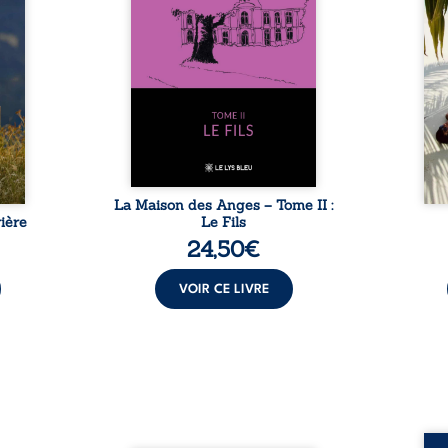
ladie
Firmin, le fidèle majordome,
nouve
dicale
redoute les visites, le passé
dans 
tions.
encombrant d’Anatole-
toute
ue les
Eustache, la malédiction
eux, 
t : la
familiale, mais aussi la toute-
brûl
sement
puissance de Gauthier. Mais
secre
pas ...
comment dompter cet enfant
l’imp
avant qu’il ...
La Maison des Anges – Tome II :
ière
Le Fils
24,50
€
VOIR CE LIVRE