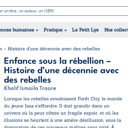
Nouvell
Poésie
Romance
Jeunesse
ences humaines
Pratique
Le Petit Lys
Nos collec
Théâtre
Érotique
Historique
Régional
n – Histoire d’une décennie avec des rebelles
Enfance sous la rébellion –
Histoire d’une décennie avec
des rebelles
Khalif Ismaila Traore
Lorsque les rebelles envahissent Forêt City, le monde
du jeune Issa s’effondre. Il doit grandir dans un
univers où la peur côtoie un fragile espoir, et où les
illusions se heurtent à une amère désillusion, sous la
domination de ces nouveaux maîtres sans pitié. À