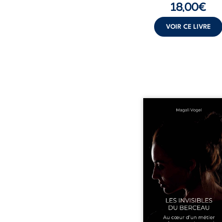
18,00
€
VOIR CE LIVRE
Qui prend soin de cel
ceux auxquels nous co
nos enfants ? Derriè
douceur apparente
maisons d’accueil se jo
réalité que nul ne soupç
rémunérations dériso
solitude, épuisem
responsabilités écrasan
travers des témoig
saisissants et sa p
expérience, Magali Voge
le voile sur les coulisses d’