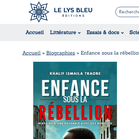
Romans
Contemporain
Accueil
Littérature
Essais & docs
Sci
Suspense / Thriller / Policier
Fantastique
Science-fiction
Accueil
»
Biographies
»
Enfance sous la rébellio