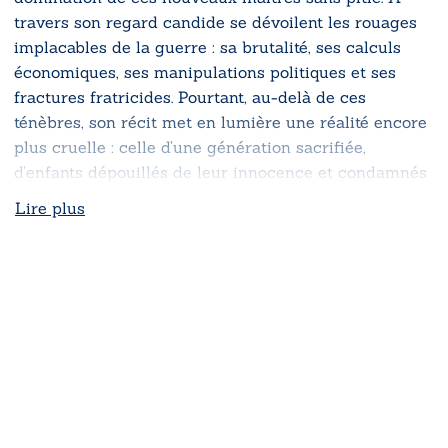
travers son regard candide se dévoilent les rouages
implacables de la guerre : sa brutalité, ses calculs
économiques, ses manipulations politiques et ses
fractures fratricides. Pourtant, au-delà de ces
ténèbres, son récit met en lumière une réalité encore
plus cruelle : celle d’une génération sacrifiée,
d’enfants dépouillés de leur innocence et condamnés
à porter les stigmates d’un conflit qui dévore leur
Lire plus
avenir.