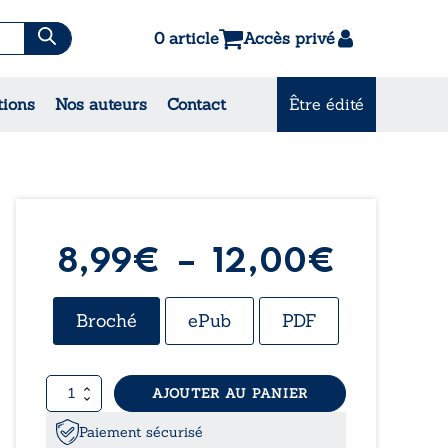
0 article
Accès privé
es & Contes
tions
Nos auteurs
Contact
Être édité
CONSULTEZ NOS MEILLEURES
VENTES
Plage
8,99
€
–
12,00
€
de
Broché
ePub
PDF
prix :
quantité
AJOUTER AU PANIER
8,99€
de
Enfance
Paiement sécurisé