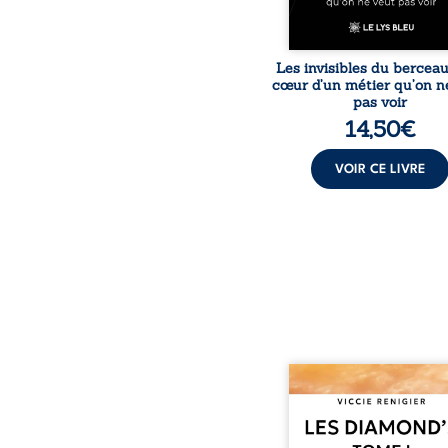
Les invisibles du bercea
cœur d’un métier qu’on n
pas voir
14,50
€
VOIR CE LIVRE
Revenge est à la têt
Diamond’s, un clan de m
aussi réputé et respec
redouté dans tout le pays