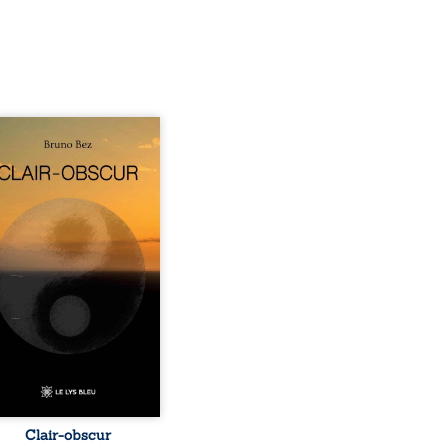
sé en alexandrins, Clair-
r aborde la spiritualité,
relations humaines, la
e et les territoires à
tir d’expériences
nnelles. Entre clarté et
curité, les poèmes
isent les observations et
essentis façonnés au fil
 vie. Ils portent un regard
ble sur l’existence et le
 contemporain, invitant
hacun à questionner ses ...
Clair-obscur