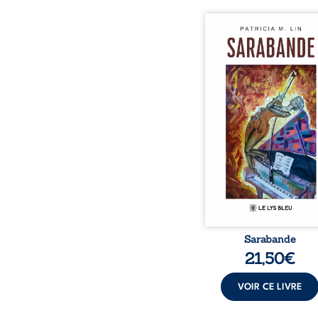
Aux chants crépitants de 
Sous le silence ouaté
neige en hiver, Au co
nuits pâles, Dans la 
bienveillante de la lune, 
pensées, révoltes et es
Des mots s’assemblent, co
rebelles aux règles 
poésie, mais chanta
rythme. Ils formen
sarabande, passionnée so
Sarabande
21,50
€
VOIR CE LIVRE