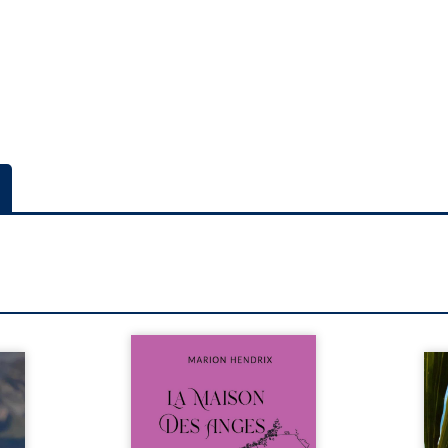
Nous sommes en 1979, soit 15
nfance
ans après le décès du
Au rév
se ses
patriarche Anatole-Eustache.
décou
reinte
La famille devra affronter non
sédui
, sans
seulement un inconnu qui rôde
tren
tidien
autour du domaine et dont
comm