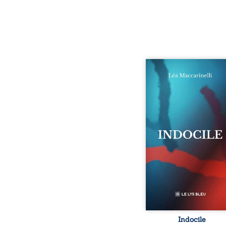
Quatre parties. Quatre 
Quatre visages d’une exi
en friction. Entre les si
qu’on ne déchiffre pa
amours qu’on dérange
corps qu’on administre 
liens qu’on sabote, cet o
parle à celles et ceu
vivent trop fort, trop vra
tôt. Indocile est une trav
Une langue nue.
insurrection calme
déclaration d’existence p
Indocile