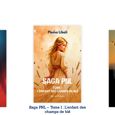
Autrefois, les champs
refus.
d’Atlantis vibraient sous le
Compo
stence
vent et les enfants couraient
obscu
lences
dans les blés. Puis la couronne
les 
s, les
plia le genou, livrant son
natur
, les
peuple à l’ombre d’Ivorny. À
par
et les
Atove, Luwel aurait pu
perso
uvrage
disparaître dans les ruines de
obs
x qui
son destin ; pourtant, sous les
tradu
i, trop
pierres d’un temple oublié, des
les r
ersée.
rebelles lui tendirent la main.
d’une
 Une
Parmi eux, Atos, général sans
sensi
. Une
trône mais habité par ...
monde
our ...
c
Saga PNL – Tome I : L’enfant des
champs de blé