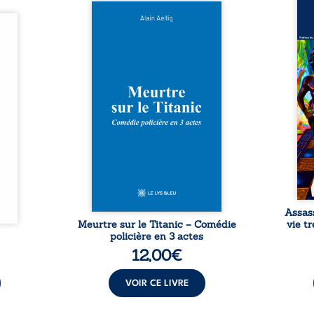
Assas
Et si le naufrage n’avait pas
La vi
l’été,
emporté tous ses secrets ? À
de ca
 de la
bord du Titanic, lors du voyage
enri
urs de
inaugural en 1912, un meurtre
témo
clarté
est commis. Le drame disparaît
Bienc
Rêves,
avec le navire, englouti dans
famil
poirs…
les profondeurs de l’Atlantique.
parco
lorés,
Sept décennies plus tard, la
ordi
de la
découverte de l’épave fait
2013,
nt en
resurgir un secret que l’on
qui l
t une
croyait perdu. Dans un coffre
corp
uvent,
mystérieux, des indices oubliés
décis
plus ...
...
Assas
Meurtre sur le Titanic – Comédie
vie t
policière en 3 actes
12,00
€
VOIR CE LIVRE