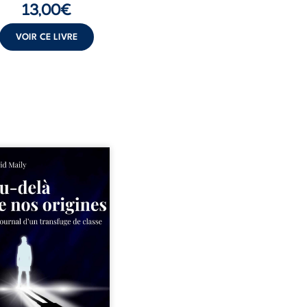
13,00
€
VOIR CE LIVRE
ns un milieu populaire où
olence et les fractures
iales tenaient lieu de
in, David a choisi la
e. Très tôt, l’école et les
s deviennent ses armes de
e, le moteur d’une lente
sion sociale. S’arracher à
acines exige pourtant un
invisible. Pris entre deux
s, l’homme réalise que
uccès professionnels ne
guérissent ni ...