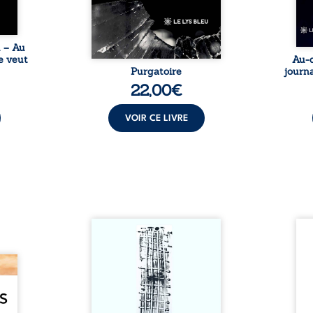
une rencontre inattendue sur
le chemin de la vie. ...
u – Au
e veut
Au-d
Purgatoire
journa
22,00
€
VOIR CE LIVRE
Sommes-nous vraiment libres
Je c
si chacun de nos actes s’inscrit
prése
dans une chaîne de causes ? À
trans
e des
travers une confrontation
desti
otards
entre les pensées d’Emmanuel
congo
té que
Kant et de Donald Davidson,
grand
. Rien
cet essai explore les liens entre
natio