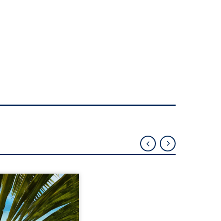
eil, Pierre, jeune retraité,
vre qu’il est devenu une
sante femme métissée de
te ans. À peine a-t-il
encé à apprivoiser ce