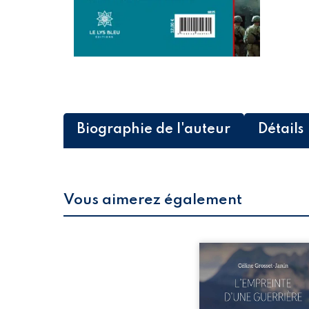
Biographie de l'auteur
Détails
Vous aimerez également
Que reste-t-il de l’e
lorsque la maladie impo
propres règles ? L’emp
d’une guerrière livre
détour, le récit d’un quo