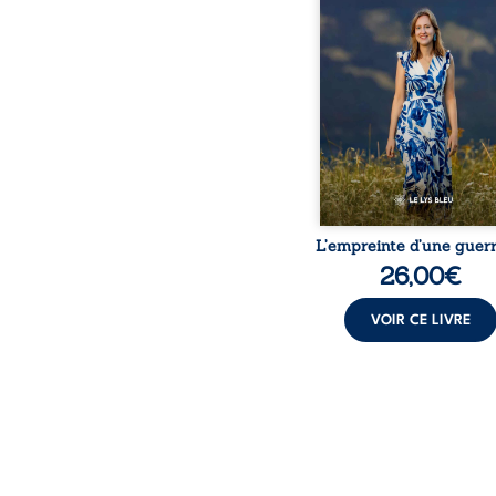
bouleversé par la ma
chronique, l’errance mé
et de longues hospitalisa
L’auteure y raconte ce q
dossiers médicaux taisen
peur, l’isolement, l’épui
et le sentiment de ne 
L’empreinte d’une guerr
26,00
€
VOIR CE LIVRE