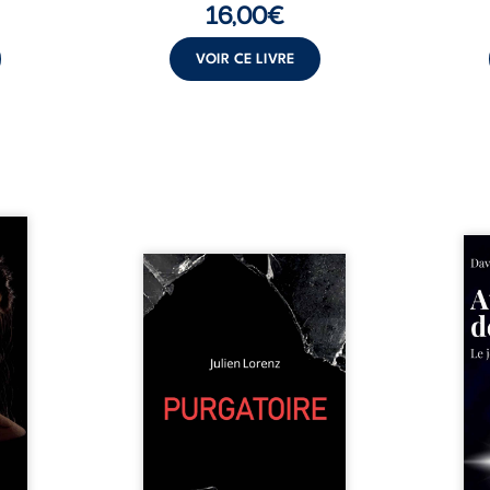
16,00
€
VOIR CE LIVRE
les et
nfions
Né da
re la
Vingt années d’écriture, de
la vi
 des
blessures, d’émotions et de
famil
ue une
pensées se rencontrent dans
dest
onne :
ce recueil profondément
ruptur
ires,
intime. Entre nouvelles
livre
ent,
autobiographiques, poèmes
survi
tes… À
bruts, pamphlets et réflexions
ascen
nages
philosophiques, chaque texte
ses r
ropre
ouvre une porte sur
prix 
l lève
l’existence. Ici, nul ordre
monde
une ...
imposé : chaque page peut
les s
être choisie au hasard, comme