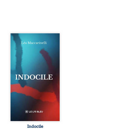
Quatre parties.
Quatre refus.
Quatre visages
d’une existence en
friction. Entre les
silences qu’on ne
déchiffre pas, les
amours qu’on
dérange, les corps
qu’on administre
et les liens qu’on
sabote, cet
ouvrage parle à
celles et ceux qui
vivent trop fort,
trop vrai, trop tôt.
Indocile est une
traversée. Une
Indocile
langue nue. Une