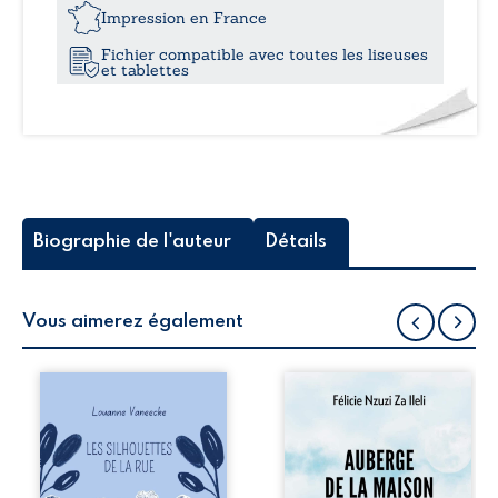
12,0
Impression en France
Fichier compatible avec toutes les liseuses
et tablettes
Biographie de l'auteur
Détails
Vous aimerez également
Les silhouettes de
Auberge de la
la rue donne la
maison de la
parole à six
justice est un
personnages
récit-témoignage
ordinaires,
consacré au
traversés par des
parcours