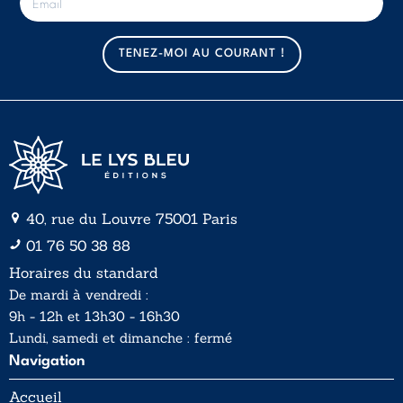
-
m
a
TENEZ-MOI AU COURANT !
i
l
*
40, rue du Louvre 75001 Paris
01 76 50 38 88
Horaires du standard
De mardi à vendredi :
9h - 12h et 13h30 - 16h30
Lundi, samedi et dimanche : fermé
Navigation
Accueil