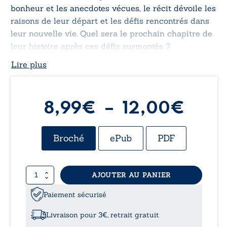
bonheur et les anecdotes vécues, le récit dévoile les
raisons de leur départ et les défis rencontrés dans
leur nouvelle vie. Quel sera le prochain chapitre de
leur histoire après ces défis surmontés ?
Lire plus
Plag
8,99
€
–
12,00
€
de
Broché
ePub
PDF
prix :
quantité
AJOUTER AU PANIER
8,99
de
Du
Paiement sécurisé
à
Danube
au
Livraison pour 3€, retrait gratuit
Sahel