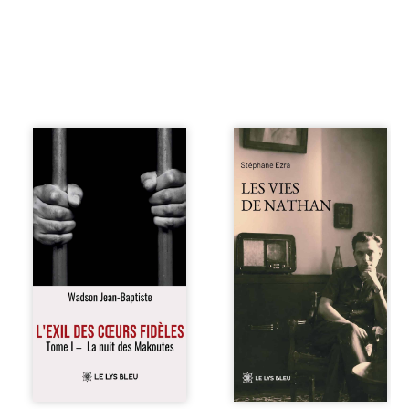
« Une nuit suffit
Les vies de
parfois pour briser
Nathan est un
une famille… mais
recueil de poésie
certaines fidélités
né en trois jours,
traversent les
au printemps
années. » Haïti,
2026. Pour la
sous la dictature
première fois,
des Duvalier. La
Stéphane Ezra,
peur s’étend
médium, a pu
jusque dans les
communiquer
villages les plus
avec son père,
reculés. À Bainet,
disparu depuis
Jean-Joël Joli
plus de vingt ans
mène une
et qu’il n’a jamais
existence paisible
connu. De ce
avec sa famille.
dialogue par-delà
Chef de section
la mort naissent