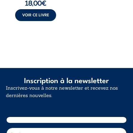
18,00
€
insurrection
calme. Une
déclaration
VOIR CE LIVRE
d’existence pour ...
Inscription à la newsletter
Inscrivez-vous à notre newsletter et recevez nos
dernières nouvelles.
E-mail
E