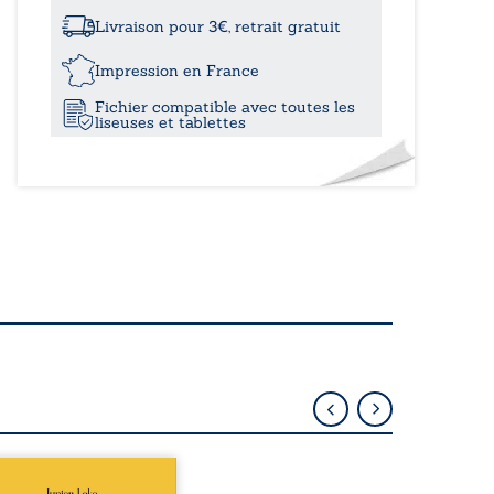
à
liés
-
Livraison pour 3€, retrait gratuit
Tome
22,4
I
Impression en France
Au
Fichier compatible avec toutes les
commencement
liseuses et tablettes
épublique Fédérale du