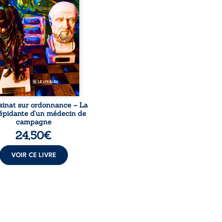
le, qui revient sur son
urs médical, syndical et
nal. Depuis septembre
 il raconte le long combat
’a conduit à être écarté du
s médical, malgré une
ion de première instance
...
sinat sur ordonnance – La
répidante d’un médecin de
campagne
24,50
€
VOIR CE LIVRE