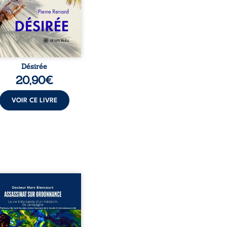
t familial fasse planer
ensable : et s’ils étaient
demi-frère et ...
Désirée
20,90
€
VOIR CE LIVRE
sinat sur ordonnance –
e trépidante d’un médecin
mpagne est la réédition
chie et actualisée du
ignage du Docteur Marc
ourt, ancien médecin de