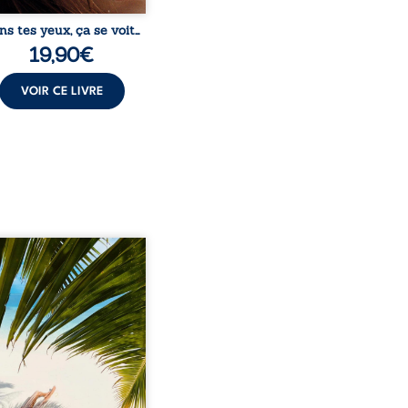
ns tes yeux, ça se voit…
19,90
€
VOIR CE LIVRE
eil, Pierre, jeune retraité,
vre qu’il est devenu une
sante femme métissée de
te ans. À peine a-t-il
encé à apprivoiser ce
au corps qu’Ange surgit
sa vie et fait vaciller
s ses certitudes. Entre
l’attirance est immédiate,
ante jusqu’à ce qu’un