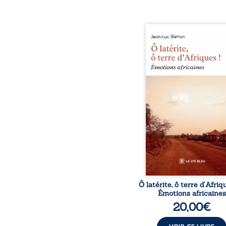
Ô latérite, ô terre d’Afri
est un hommage poétiq
authentique aux paysage
rencontres et aux émo
brutes d’un contine
reconstruction, e
traditions et modernit
souvenirs intimes – la p
Namoungou, le baob
Zagtouli – aux port
marquants – Thomas Sa
Hamadoun Dicko, le 
Biokou – l’auteur parta
instanta
Ô latérite, ô terre d’Afriq
Émotions africaines
20,00
€