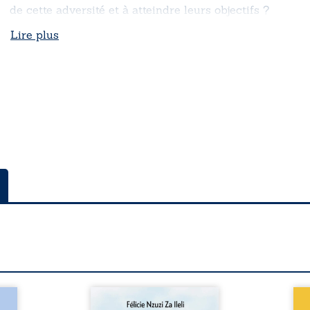
de cette adversité et à atteindre leurs objectifs ?
Lire plus
a rue
Auberge de la maison de la
En R