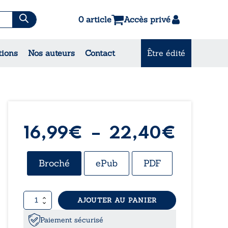
0 article
Accès privé
es & Contes
tions
Nos auteurs
Contact
Être édité
CONSULTEZ NOS MEILLEURES
VENTES
Plage
16,99
€
–
22,40
€
de
Broché
ePub
PDF
prix :
quantité
AJOUTER AU PANIER
16,99
de
Destins
Paiement sécurisé