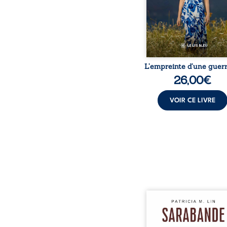
peur, l’isolement, l’épui
et le sentiment de ne 
L’empreinte d’une guerr
26,00
€
VOIR CE LIVRE
Aux chants crépitants de 
Sous le silence ouaté
neige en hiver, Au co
nuits pâles, Dans la 