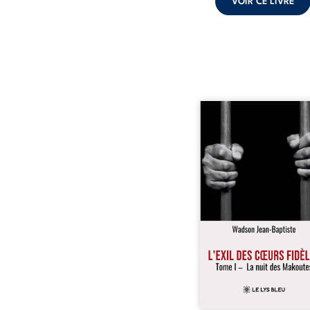
VOIR CE LIVRE
« Une nuit suffit parfoi
briser une famille…
certaines fidélités trav
les années. » Haïti, s
dictature des Duvalier. L
s’étend jusque dan
villages les plus recu
Bainet, Jean-Joël Joli mè
existence paisible av
famille. Chef de se
respecté, il refuse pourt
fermer les yeux sur l’inju
Mais, dans