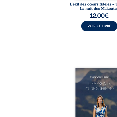
L’exil des cœurs fidèles – 
La nuit des Makoute
12,00
€
VOIR CE LIVRE
Que reste-t-il de l’e
lorsque la maladie impo
propres règles ? L’emp
d’une guerrière livre
détour, le récit d’un quo
bouleversé par la ma
chronique, l’errance mé
et de longues hospitalisa
L’auteure y raconte ce q
dossiers médicaux taisen