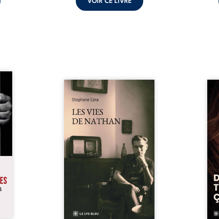
VOIR CE LIVRE
s pour
 mais
Les vies de Nathan est un
À sei
ersent
recueil de poésie né en trois
trou
ous la
jours, au printemps 2026. Pour
soci
a peur
la première fois, Stéphane Ezra,
moq
s les
médium, a pu communiquer
jugem
lés. À
avec son père, disparu depuis
senti
ne une
plus de vingt ans et qu’il n’a
sans
ec sa
jamais connu. De ce dialogue
ce qu
ction
par-delà la mort naissent des
avec
ant de
poèmes qui retracent une vie
certit
stice.
marquée par la Seconde
des 
 un ...
Guerre mondiale, une identité
refo
juive brisée, la guerre ...
tard,