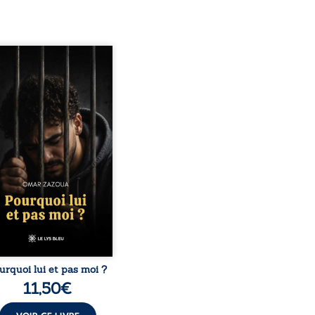
quoi lui et pas moi ?
te le parcours de l’auteur
é par les mauvais choix,
hute et l’épreuve de
ermement. Mais il dévoile
ment les espoirs qui lui
ermis de ne pas renoncer.
elà d’une histoire
onnelle, ce témoignage
rroge le destin, la
nsabilité, la résilience et
possibilité de se
nstruire malgré les
obstacles. Un ouvrage ...
urquoi lui et pas moi ?
11,50
€