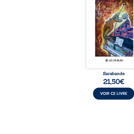
bienveillante de la lune, 
pensées, révoltes et es
Des mots s’assemblent, co
rebelles aux règles 
poésie, mais chanta
rythme. Ils formen
sarabande, passionnée so
Sarabande
21,50
€
VOIR CE LIVRE