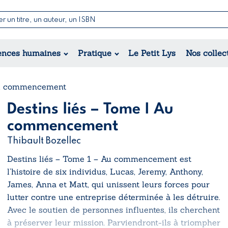
Nouvell
Poésie
Romance
Jeunesse
ences humaines
Pratique
Le Petit Lys
Nos collec
Théâtre
Érotique
Historique
Régional
 Au commencement
Destins liés – Tome I Au
commencement
Thibault Bozellec
Destins liés – Tome 1 – Au commencement
est
l’histoire de six individus, Lucas, Jeremy, Anthony,
James, Anna et Matt, qui unissent leurs forces pour
lutter contre une entreprise déterminée à les détruire.
Avec le soutien de personnes influentes, ils cherchent
à préserver leur mission. Parviendront-ils à triompher