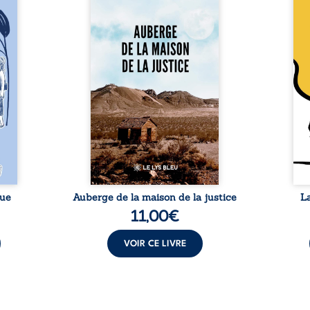
 six
justice est un récit-
Cong
ires,
témoignage consacré au
jumea
s, des
parcours exemplaire de Mbala
boule
es qui
Zi Nkuaku Lema Félix.
Senio
nir à
Magistrat intègre, fervent
Blan
avers
défenseur des droits humains
coupl
invite
et de l’indépendance
l’évé
férent
judiciaire, il voit sa carrière de
inter
i nous
trente-quatre ans brutalement
le bé
qui se
brisée par une révocation
emblé
rences
arbitraire en 2009, plongeant
selon
lement
sa vie dans un chaos matériel
salva
tre ...
et moral. À ...
rue
Auberge de la maison de la justice
L
11,00
€
VOIR CE LIVRE