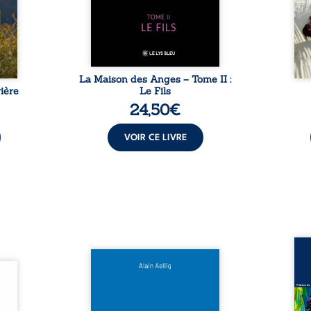
sement
puissance de Gauthier. Mais
secre
pas ...
comment dompter cet enfant
l’imp
avant qu’il ...
La Maison des Anges – Tome II :
ière
Le Fils
24,50
€
VOIR CE LIVRE
Assas
Et si le naufrage n’avait pas
La vi
l’été,
emporté tous ses secrets ? À
de ca
 de la
bord du Titanic, lors du voyage
enri
urs de
inaugural en 1912, un meurtre
témo
clarté
est commis. Le drame disparaît
Bienc