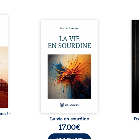
ques !
ue et
Nina et Pierre se sont
Pour
s, aux
rencontrés très jeunes,
racon
tions
presque par hasard, et se sont
marqu
nt en
aimés simplement, persuadés
la c
ntre
que la présence de l’autre
l’enf
é. Des
suffirait. Ils mènent une
égale
luie à
existence modeste, rythmée
ont p
ab de
par le travail, la fatigue et les
Au-d
raits
silences. La mort de la mère de
pers
nkara,
Nina, chez qui ils vivent,
inte
Vieux
fragilise un équilibre déjà
respo
ge des
précaire. Puis vient la
la 
nés ...
naissance de leur enfant, et le
reco
basculement. ...
ues ! –
La vie en sourdine
Po
17,00
€