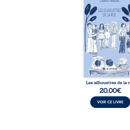
donne la parole à
personnages ordina
traversés par des pensée
émotions et des silenc
pourraient apparte
chacun de nous. À tr
leurs parcours, ce roman 
à porter un regard dif
sur celles et ceux qu
entourent, à deviner ce 
cache derrière les appa
et à s’ouvrir au fourmil
sensible de no
Les silhouettes de la 
20,00
€
VOIR CE LIVRE