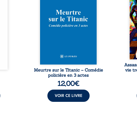
Rêves,
avec le navire, englouti dans
famil
poirs…
les profondeurs de l’Atlantique.
parco
lorés,
Sept décennies plus tard, la
ordi
de la
découverte de l’épave fait
2013,
nt en
resurgir un secret que l’on
qui l
t une
croyait perdu. Dans un coffre
corp
uvent,
mystérieux, des indices oubliés
décis
plus ...
...
Assas
Meurtre sur le Titanic – Comédie
vie t
policière en 3 actes
12,00
€
VOIR CE LIVRE