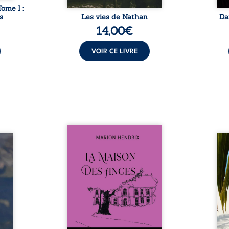
Tome I :
s
Les vies de Nathan
Da
14,00
€
VOIR CE LIVRE
Nous sommes en 1979, soit 15
nfance
ans après le décès du
Au rév
se ses
patriarche Anatole-Eustache.
décou
reinte
La famille devra affronter non
sédui
, sans
seulement un inconnu qui rôde
tren
tidien
autour du domaine et dont
comm
ladie
Firmin, le fidèle majordome,
nouve
dicale
redoute les visites, le passé
dans 
tions.
encombrant d’Anatole-
toute
ue les
Eustache, la malédiction
eux, 
t : la
familiale, mais aussi la toute-
brûl