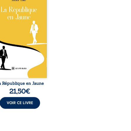
o, la naissance de
ux de races différentes
verse l’ordre établi :
r est Noir et Junior est
c, bien que nés d’un
e de Noirs. Très vite,
nement attire les médias
nationaux et transforme
bé blanc en une figure
matique sacrée, investie,
 certains, d’une mission
trice. Cependant, sous
couvert de ...
a République en Jaune
21,50
€
VOIR CE LIVRE