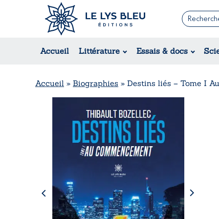
Romans
Contemporain
Accueil
Littérature
Essais & docs
Sci
Suspense / Thriller / Policier
Fantastique
Science-fiction
Accueil
»
Biographies
»
Destins liés – Tome I