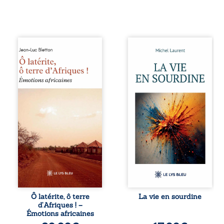
Ô latérite, ô terre
Nina et Pierre se
d’Afriques ! est un
sont rencontrés
hommage
très jeunes,
poétique et
presque par
authentique aux
hasard, et se sont
paysages, aux
aimés simplement,
rencontres et aux
persuadés que la
émotions brutes
présence de
d’un continent en
l’autre suffirait. Ils
reconstruction,
mènent une
entre traditions et
existence
modernité. Des
modeste, rythmée
souvenirs intimes
par le travail, la
– la pluie à
fatigue et les
Namoungou, le
silences. La mort
baobab de
de la mère de
Zagtouli – aux
Nina, chez qui ils
portraits
vivent, fragilise un
Ô latérite, ô terre
La vie en sourdine
marquants –
équilibre déjà
d’Afriques ! –
Thomas Sankara,
précaire. Puis
Émotions africaines
Hamadoun Dicko,
vient la naissance