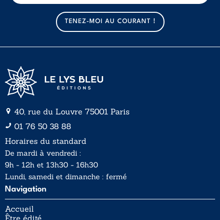
m
m
a
a
TENEZ-MOI AU COURANT !
i
i
l
l
*
40, rue du Louvre 75001 Paris
01 76 50 38 88
Horaires du standard
De mardi à vendredi :
9h - 12h et 13h30 - 16h30
Lundi, samedi et dimanche : fermé
Navigation
Accueil
Être édité