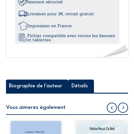
C’était
Paiement sécurisé
à
bien
plus
Livraison pour 3€, retrait gratuit
qu’une
25,
aventure
Impression en France
humaine
Fichier compatible avec toutes les liseuses
-
et tablettes
Une
vie
au
service
de
la
gendarmerie
départementale
Biographie de l'auteur
Détails
Vous aimerez également
Les silhouettes de
Auberge de la
la rue donne la
maison de la