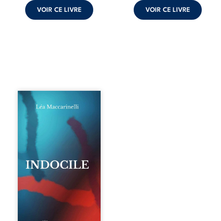
VOIR CE LIVRE
VOIR CE LIVRE
Quatre parties.
Quatre refus.
Quatre visages
d’une existence en
friction. Entre les
silences qu’on ne
déchiffre pas, les
amours qu’on
dérange, les corps
qu’on administre
et les liens qu’on
sabote, cet
ouvrage parle à
celles et ceux qui
vivent trop fort,