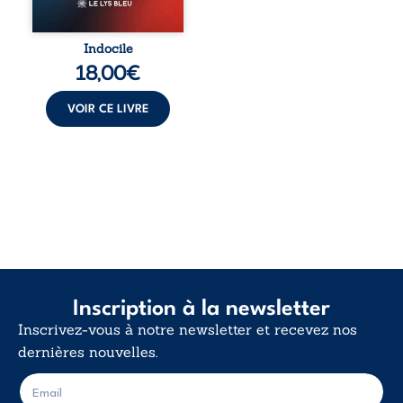
trop vrai, trop tôt.
Indocile est une
traversée. Une
Indocile
langue nue. Une
18,00
€
insurrection
calme. Une
déclaration
VOIR CE LIVRE
d’existence pour ...
Inscription à la newsletter
Inscrivez-vous à notre newsletter et recevez nos
dernières nouvelles.
E
E
-
-