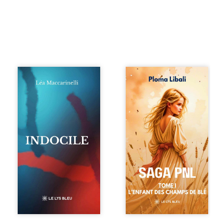
Quatre parties.
Autrefois, les
Quatre refus.
champs d’Atlantis
Quatre visages
vibraient sous le
d’une existence en
vent et les enfants
friction. Entre les
couraient dans les
silences qu’on ne
blés. Puis la
déchiffre pas, les
couronne plia le
amours qu’on
genou, livrant son
dérange, les corps
peuple à l’ombre
qu’on administre
d’Ivorny. À Atove,
et les liens qu’on
Luwel aurait pu
sabote, cet
disparaître dans
ouvrage parle à
les ruines de son
celles et ceux qui
destin ; pourtant,
vivent trop fort,
sous les pierres
trop vrai, trop tôt.
d’un temple
Indocile est une
oublié, des
traversée. Une
rebelles lui