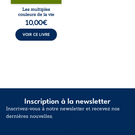
blessures et
désillusions, Les
Les multiples
multiples couleurs
couleurs de la vie
de la vie explore la
10,00
€
force des liens, le
poids des non-dits
et la ...
VOIR CE LIVRE
Inscription à la newsletter
Inscrivez-vous à notre newsletter et recevez nos
dernières nouvelles.
E-mail