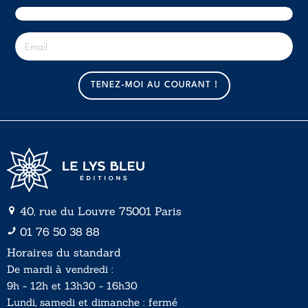
E
-
m
a
TENEZ-MOI AU COURANT !
i
l
*
40, rue du Louvre 75001 Paris
01 76 50 38 88
Horaires du standard
De mardi à vendredi :
9h - 12h et 13h30 - 16h30
Lundi, samedi et dimanche : fermé