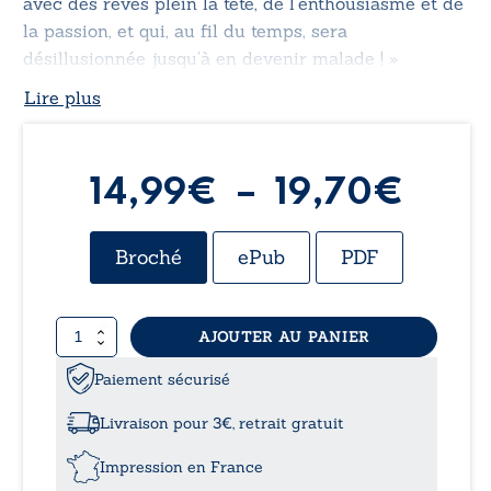
avec des rêves plein la tête, de l’enthousiasme et de
la passion, et qui, au fil du temps, sera
désillusionnée jusqu’à en devenir malade ! »
Lire plus
Plag
14,99
€
–
19,70
€
de
Broché
ePub
PDF
prix 
quantité
AJOUTER AU PANIER
14,9
de
Au
Paiement sécurisé
à
secours,
je
Livraison pour 3€, retrait gratuit
ne
19,7
veux
Impression en France
plus