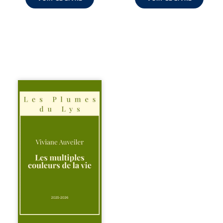
Trois récits, trois
existences saisies
à l’instant où tout
bascule. Une
amitié meurtrie
cherche
l’apaisement, un
couple vacillant
recouvre
l’espérance, tandis
qu’une femme
interroge les faux
éclats des fêtes
pour en retrouver
le sens profond.
Entre souvenirs,