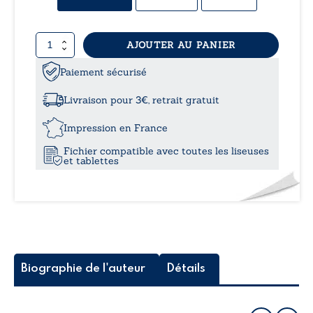
prix :
quantité
AJOUTER AU PANIER
8,99
de
Au-
Paiement sécurisé
à
delà
de
Livraison pour 3€, retrait gratuit
la
12,0
montagne
Impression en France
-
Fichier compatible avec toutes les liseuses
Récit
et tablettes
de
vie
d’une
femme,
d’une
mère
face
au
Biographie de l'auteur
Détails
cancer