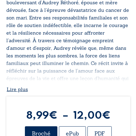
bouleversant d’Audrey Réthoré, épouse et mère
dévouée, face à l’épreuve dévastatrice du cancer de
son mari. Entre ses responsabilités familiales et son
rôle de soutien indéfectible, elle incarne le courage
et la résilience nécessaires pour affronter
l’adversité. À travers ce témoignage empreint
d’amour et d’espoir, Audrey révèle que, même dans
les moments les plus sombres, la force des liens
familiaux peut illuminer le chemin. Ce récit invite à
réfléchir sur la puissance de l’amour face aux
épreuves de la vie et offre une leçon d’humanité qui
ne laissera personne indifférent.
Lire plus
Plag
8,99
€
–
12,00
€
de
Broché
ePub
PDF