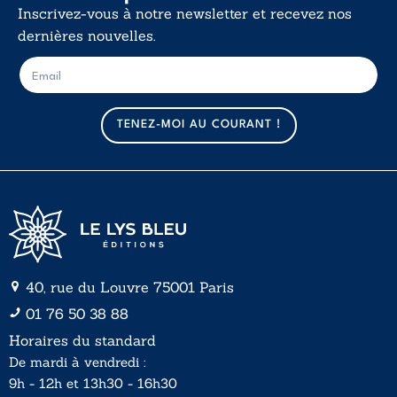
Inscrivez-vous à notre newsletter et recevez nos
dernières nouvelles.
E
E
-
-
m
m
a
a
TENEZ-MOI AU COURANT !
i
i
l
l
*
40, rue du Louvre 75001 Paris
01 76 50 38 88
Horaires du standard
De mardi à vendredi :
9h - 12h et 13h30 - 16h30