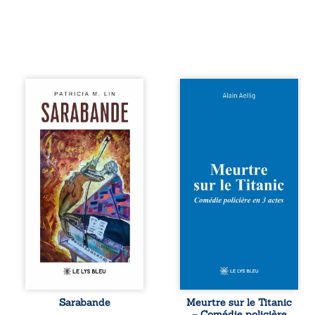
Aux chants
Et si le naufrage
crépitants de l’été,
n’avait pas
Sous le silence
emporté tous ses
ouaté de la neige
secrets ? À bord
en hiver, Au cours
du Titanic, lors du
de nuits pâles,
voyage inaugural
Dans la clarté
en 1912, un
bienveillante de la
meurtre est
lune, Rêves,
commis. Le drame
pensées, révoltes
disparaît avec le
et espoirs… Des
navire, englouti
mots s’assemblent,
dans les
colorés, rebelles
profondeurs de
aux règles de la
l’Atlantique. Sept
poésie, mais
décennies plus
chantant en
tard, la
rythme. Ils
découverte de
forment une
l’épave fait
Sarabande
Meurtre sur le Titanic
sarabande,
resurgir un secret
– Comédie policière