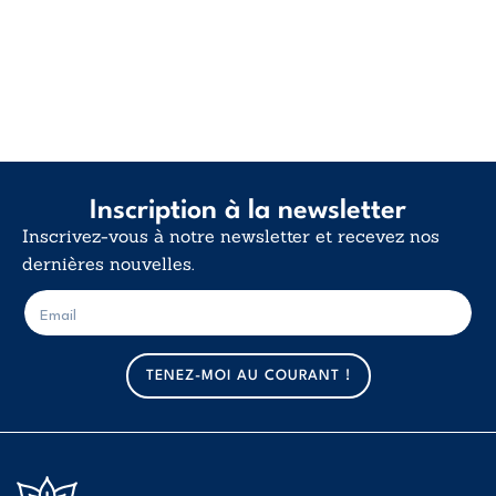
Inscription à la newsletter
Inscrivez-vous à notre newsletter et recevez nos
dernières nouvelles.
E
E
-
-
m
m
a
a
TENEZ-MOI AU COURANT !
i
i
l
l
*