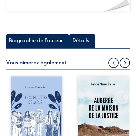
Biographie de l'auteur
Détails
Vous aimerez également
Les silhouettes de
Auberge de la
la rue donne la
maison de la
parole à six
justice est un
personnages
récit-témoignage
ordinaires,
consacré au
traversés par des
parcours
pensées, des
exemplaire de
émotions et des
Mbala Zi Nkuaku
silences qui
Lema Félix.
pourraient
Magistrat intègre,
appartenir à
fervent défenseur