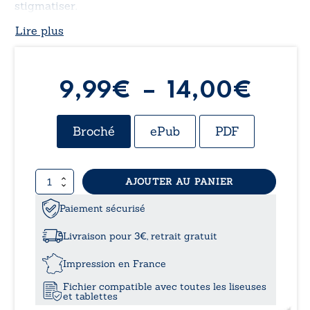
stigmatiser.
Lire plus
Plag
9,99
€
–
14,00
€
de
Broché
ePub
PDF
prix :
quantité
AJOUTER AU PANIER
9,99
de
Anorexie,
Paiement sécurisé
à
notre
bataille
Livraison pour 3€, retrait gratuit
14,0
Impression en France
Fichier compatible avec toutes les liseuses
et tablettes