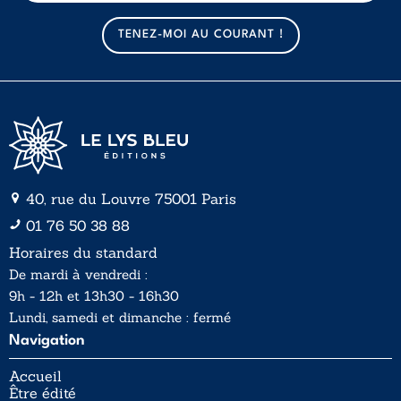
m
m
a
a
TENEZ-MOI AU COURANT !
i
i
l
l
*
40, rue du Louvre 75001 Paris
01 76 50 38 88
Horaires du standard
De mardi à vendredi :
9h - 12h et 13h30 - 16h30
Lundi, samedi et dimanche : fermé
Navigation
Accueil
Être édité