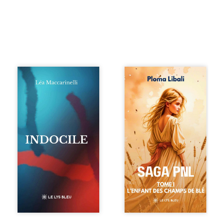
Quatre parties.
Autrefois, les
Quatre refus.
champs d’Atlantis
Quatre visages
vibraient sous le
d’une existence en
vent et les enfants
friction. Entre les
couraient dans les
silences qu’on ne
blés. Puis la
déchiffre pas, les
couronne plia le
amours qu’on
genou, livrant son
dérange, les corps
peuple à l’ombre
qu’on administre
d’Ivorny. À Atove,
et les liens qu’on
Luwel aurait pu
sabote, cet
disparaître dans
ouvrage parle à
les ruines de son
celles et ceux qui
destin ; pourtant,
vivent trop fort,
sous les pierres
trop vrai, trop tôt.
d’un temple
Indocile est une
oublié, des
traversée. Une
rebelles lui