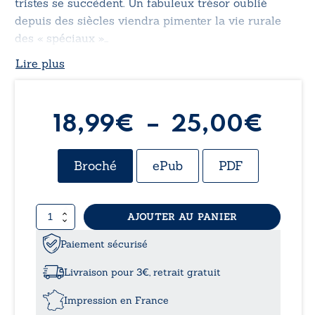
tristes se succèdent. Un fabuleux trésor oublié
depuis des siècles viendra pimenter la vie rurale
des « spéciaux »…
Lire plus
Pla
18,99
€
–
25,00
€
de
Broché
ePub
PDF
prix 
quantité
AJOUTER AU PANIER
18,
de
Adieu
Paiement sécurisé
à
millénaire,
bonjour
Livraison pour 3€, retrait gratuit
-
25,
Volume
Impression en France
II: