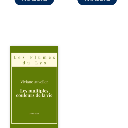
Trois récits, trois
existences saisies
à l’instant où tout
bascule. Une
amitié meurtrie
cherche
l’apaisement, un
couple vacillant
recouvre
l’espérance, tandis
qu’une femme
interroge les faux
éclats des fêtes
pour en retrouver
le sens profond.
Entre souvenirs,