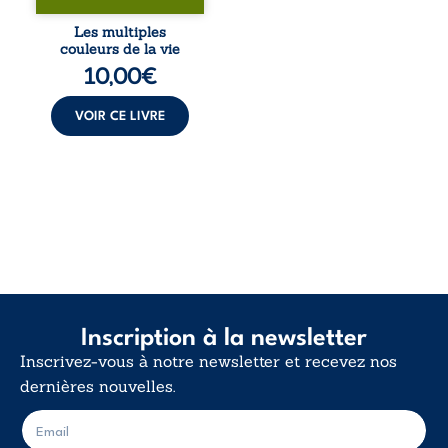
blessures et
désillusions, Les
Les multiples
multiples couleurs
couleurs de la vie
de la vie explore la
10,00
€
force des liens, le
poids des non-dits
et la ...
VOIR CE LIVRE
Inscription à la newsletter
Inscrivez-vous à notre newsletter et recevez nos
dernières nouvelles.
E
E
-
-