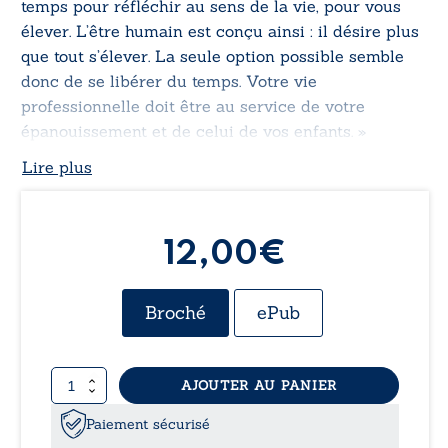
temps pour réfléchir au sens de la vie, pour vous
élever. L’être humain est conçu ainsi : il désire plus
que tout s’élever. La seule option possible semble
donc de se libérer du temps. Votre vie
professionnelle doit être au service de votre
épanouissement et de celui de vos enfants. »
Lire plus
12,00€
Broché
ePub
quantité
AJOUTER AU PANIER
de
Ne
Paiement sécurisé
plus