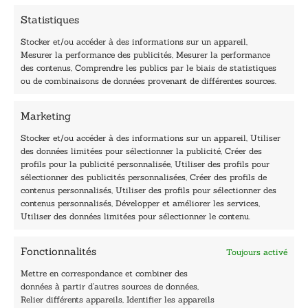
Statistiques
Stocker et/ou accéder à des informations sur un appareil,
Mesurer la performance des publicités, Mesurer la performance
des contenus, Comprendre les publics par le biais de statistiques
40, rue du Louvre 75001 Paris
ou de combinaisons de données provenant de différentes sources.
01 76 50 38 88
Marketing
Horaires du standard
De mardi à vendredi :
Stocker et/ou accéder à des informations sur un appareil, Utiliser
des données limitées pour sélectionner la publicité, Créer des
9h - 12h et 13h30 - 16h30
profils pour la publicité personnalisée, Utiliser des profils pour
Lundi, samedi et dimanche : fermé
sélectionner des publicités personnalisées, Créer des profils de
Navigation
contenus personnalisés, Utiliser des profils pour sélectionner des
contenus personnalisés, Développer et améliorer les services,
Accueil
Utiliser des données limitées pour sélectionner le contenu.
Être édité
Contactez-nous
Fonctionnalités
Toujours activé
Les Plumes du Lys Bleu
Prix sciences humaines et sociales
Mettre en correspondance et combiner des
Nos collections
données à partir d’autres sources de données,
Nos auteurs
Relier différents appareils, Identifier les appareils