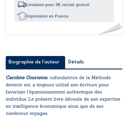
subir
Livraison pour 3€, retrait gratuit
sa
vie
Impression en France
-
Quatre
principes
et
trois
années
Biographie de l'auteur
Détails
Caroline Couronne
, cofondatrice de la Méthode
devenir soi, a toujours utilisé son écriture pour
favoriser l’épanouissement authentique des
individus. Le présent livre découle de son expertise
en intelligence économique ainsi que de ses
nombreux voyages.