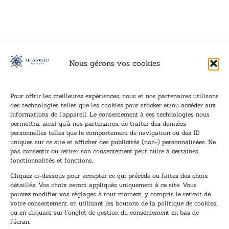
VOIR CE LIVRE
VOIR CE LIVRE
VOIR CE LIVRE
VOIR CE LIVRE
VOIR CE LIVRE
VOIR CE LIVRE
VOIR CE LIVRE
VOIR CE LIVRE
VOIR CE LIVRE
VOIR CE LIVRE
VOIR CE LIVRE
VOIR CE LIVRE
VOIR CE LIVRE
VOIR CE LIVRE
VOIR CE LIVRE
VOIR CE LIVRE
VOIR CE LIVRE
VOIR CE LIVRE
VOIR CE LIVRE
VOIR CE LIVRE
VOIR CE LIVRE
VOIR CE LIVRE
VOIR CE LIVRE
VOIR CE LIVRE
VOIR CE LIVRE
VOIR CE LIVRE
VOIR CE LIVRE
VOIR CE LIVRE
VOIR CE LIVRE
VOIR CE LIVRE
VOIR CE LIVRE
VOIR CE LIVRE
VOIR CE LIVRE
VOIR CE LIVRE
Nous gérons vos cookies
Pour offrir les meilleures expériences, nous et nos partenaires utilisons
des technologies telles que les cookies pour stocker et/ou accéder aux
informations de l’appareil. Le consentement à ces technologies nous
Inscription à la newsletter
permettra, ainsi qu’à nos partenaires, de traiter des données
Inscrivez-vous à notre newsletter et recevez nos
personnelles telles que le comportement de navigation ou des ID
uniques sur ce site et afficher des publicités (non-) personnalisées. Ne
dernières nouvelles.
pas consentir ou retirer son consentement peut nuire à certaines
E
*
fonctionnalités et fonctions.
-
*
Cliquez ci-dessous pour accepter ce qui précède ou faites des choix
m
*
détaillés. Vos choix seront appliqués uniquement à ce site. Vous
a
pouvez modifier vos réglages à tout moment, y compris le retrait de
TENEZ-MOI AU COURANT !
i
votre consentement, en utilisant les boutons de la politique de cookies,
l
ou en cliquant sur l’onglet de gestion du consentement en bas de
*
l’écran.