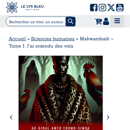
0
Accueil
»
Sciences humaines
»
Makwambalé –
Tome I: J’ai entendu des voix