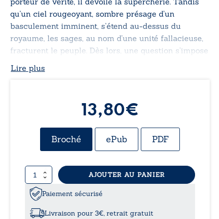
porteur de vérité, il dévoile la supercherie. Tandis
qu’un ciel rougeoyant, sombre présage d’un
basculement imminent, s’étend au-dessus du
royaume, les sages, au nom d’une unité fallacieuse,
fracturent le peuple. Dès lors, une question s’impose
: qui, du prince ou des maîtres de la parole,
Lire plus
façonnera le destin de ce monde vacillant ?
13,80€
Broché
ePub
PDF
quantité
AJOUTER AU PANIER
de
Makwambalé
Paiement sécurisé
-
Tome
Livraison pour 3€, retrait gratuit