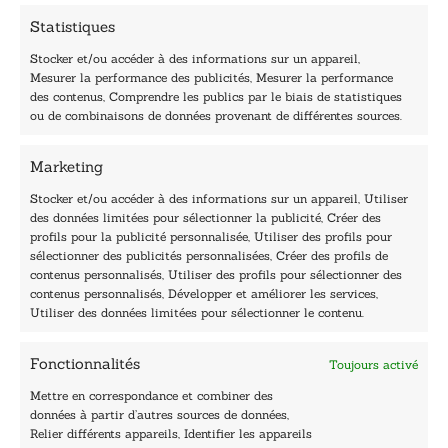
m
Statistiques
a
i
Stocker et/ou accéder à des informations sur un appareil,
l
Mesurer la performance des publicités, Mesurer la performance
E
des contenus, Comprendre les publics par le biais de statistiques
-
40, rue du Louvre 75001 Paris
ou de combinaisons de données provenant de différentes sources.
m
01 76 50 38 88
a
i
Marketing
Horaires du standard
l
De mardi à vendredi :
Stocker et/ou accéder à des informations sur un appareil, Utiliser
des données limitées pour sélectionner la publicité, Créer des
9h - 12h et 13h30 - 16h30
profils pour la publicité personnalisée, Utiliser des profils pour
Lundi, samedi et dimanche : fermé
sélectionner des publicités personnalisées, Créer des profils de
Navigation
contenus personnalisés, Utiliser des profils pour sélectionner des
contenus personnalisés, Développer et améliorer les services,
Accueil
Utiliser des données limitées pour sélectionner le contenu.
Être édité
Contactez-nous
Fonctionnalités
Toujours activé
Les Plumes du Lys Bleu
Prix sciences humaines et sociales
Mettre en correspondance et combiner des
Nos collections
données à partir d’autres sources de données,
Nos auteurs
Relier différents appareils, Identifier les appareils