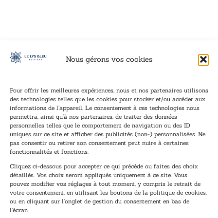
VOIR CE LIVRE
VOIR CE LIVRE
VOIR CE LIVRE
VOIR CE LIVRE
VOIR CE LIVRE
VOIR CE LIVRE
VOIR CE LIVRE
VOIR CE LIVRE
VOIR CE LIVRE
VOIR CE LIVRE
VOIR CE LIVRE
VOIR CE LIVRE
VOIR CE LIVRE
VOIR CE LIVRE
VOIR CE LIVRE
VOIR CE LIVRE
VOIR CE LIVRE
VOIR CE LIVRE
VOIR CE LIVRE
VOIR CE LIVRE
VOIR CE LIVRE
VOIR CE LIVRE
VOIR CE LIVRE
VOIR CE LIVRE
VOIR CE LIVRE
VOIR CE LIVRE
VOIR CE LIVRE
VOIR CE LIVRE
VOIR CE LIVRE
VOIR CE LIVRE
VOIR CE LIVRE
VOIR CE LIVRE
Nous gérons vos cookies
Pour offrir les meilleures expériences, nous et nos partenaires utilisons
des technologies telles que les cookies pour stocker et/ou accéder aux
informations de l’appareil. Le consentement à ces technologies nous
Inscription à la newsletter
permettra, ainsi qu’à nos partenaires, de traiter des données
Inscrivez-vous à notre newsletter et recevez nos
personnelles telles que le comportement de navigation ou des ID
uniques sur ce site et afficher des publicités (non-) personnalisées. Ne
dernières nouvelles.
pas consentir ou retirer son consentement peut nuire à certaines
E
E
fonctionnalités et fonctions.
-
-
Cliquez ci-dessous pour accepter ce qui précède ou faites des choix
m
m
détaillés. Vos choix seront appliqués uniquement à ce site. Vous
a
a
pouvez modifier vos réglages à tout moment, y compris le retrait de
TENEZ-MOI AU COURANT !
i
i
votre consentement, en utilisant les boutons de la politique de cookies,
l
l
ou en cliquant sur l’onglet de gestion du consentement en bas de
*
E
l’écran.
-