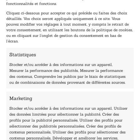
E
E
fonctionnalités et fonctions.
-
-
Cliquez ci-dessous pour accepter ce qui précède ou faites des choix
m
m
détaillés. Vos choix seront appliqués uniquement à ce site. Vous
a
a
pouvez modifier vos réglages à tout moment, y compris le retrait de
TENEZ-MOI AU COURANT !
i
i
votre consentement, en utilisant les boutons de la politique de cookies,
l
l
ou en cliquant sur l’onglet de gestion du consentement en bas de
*
*
l’écran.
E
-
Statistiques
m
a
Stocker et/ou accéder à des informations sur un appareil,
i
Mesurer la performance des publicités, Mesurer la performance
l
des contenus, Comprendre les publics par le biais de statistiques
40, rue du Louvre 75001 Paris
ou de combinaisons de données provenant de différentes sources.
01 76 50 38 88
Marketing
Horaires du standard
De mardi à vendredi :
Stocker et/ou accéder à des informations sur un appareil, Utiliser
des données limitées pour sélectionner la publicité, Créer des
9h - 12h et 13h30 - 16h30
profils pour la publicité personnalisée, Utiliser des profils pour
Lundi, samedi et dimanche : fermé
sélectionner des publicités personnalisées, Créer des profils de
Navigation
contenus personnalisés, Utiliser des profils pour sélectionner des
contenus personnalisés, Développer et améliorer les services,