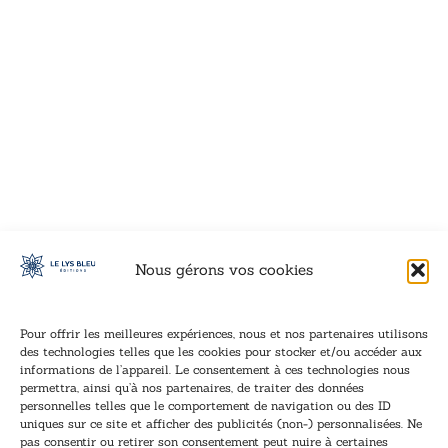
VOIR CE LIVRE
VOIR CE LIVRE
VOIR CE LIVRE
VOIR CE LIVRE
VOIR CE LIVRE
VOIR CE LIVRE
VOIR CE LIVRE
VOIR CE LIVRE
VOIR CE LIVRE
VOIR CE LIVRE
VOIR CE LIVRE
VOIR CE LIVRE
VOIR CE LIVRE
VOIR CE LIVRE
VOIR CE LIVRE
VOIR CE LIVRE
VOIR CE LIVRE
VOIR CE LIVRE
VOIR CE LIVRE
VOIR CE LIVRE
VOIR CE LIVRE
VOIR CE LIVRE
VOIR CE LIVRE
VOIR CE LIVRE
VOIR CE LIVRE
VOIR CE LIVRE
VOIR CE LIVRE
VOIR CE LIVRE
VOIR CE LIVRE
VOIR CE LIVRE
VOIR CE LIVRE
VOIR CE LIVRE
Nous gérons vos cookies
Pour offrir les meilleures expériences, nous et nos partenaires utilisons
des technologies telles que les cookies pour stocker et/ou accéder aux
informations de l’appareil. Le consentement à ces technologies nous
Inscription à la newsletter
permettra, ainsi qu’à nos partenaires, de traiter des données
Inscrivez-vous à notre newsletter et recevez nos
personnelles telles que le comportement de navigation ou des ID
uniques sur ce site et afficher des publicités (non-) personnalisées. Ne
dernières nouvelles.
pas consentir ou retirer son consentement peut nuire à certaines