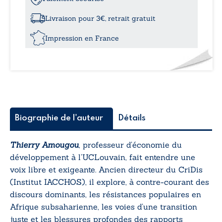
réalité propre, ou ne sont-ils que des emprunts mal
risque-
adaptés ? À travers le prisme du Cameroun, il
candidat
Livraison pour 3€, retrait gratuit
propose une réflexion puissante sur l’avenir
en
politique
Impression en France
politique du continent.
africaine
-
Cas
du
Cameroun,
Afrique
en
miniature
Biographie de l'auteur
Détails
Thierry Amougou
, professeur d’économie du
développement à l’UCLouvain, fait entendre une
voix libre et exigeante. Ancien directeur du CriDis
(Institut IACCHOS), il explore, à contre-courant des
discours dominants, les résistances populaires en
Afrique subsaharienne, les voies d’une transition
juste et les blessures profondes des rapports