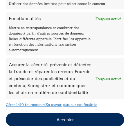
Accueil
Utiliser des données limitées pour sélectionner le contenu.
Être édité
Contactez-nous
Fonctionnalités
Toujours activé
Les Plumes du Lys Bleu
Prix sciences humaines et sociales
Mettre en correspondance et combiner des
Nos collections
données à partir d’autres sources de données,
Nos auteurs
Relier différents appareils, Identifier les appareils
Catalogue
en fonction des informations transmises
automatiquement.
Littérature
Essai & docs
Assurer la sécurité, prévenir et détecter
Sciences humaines
la fraude et réparer les erreurs, Fournir
Pratique
Le Petit Lys
et présenter des publicités et du
Toujours activé
Données légales
contenu, Enregistrer et communiquer
les choix en matière de confidentialité.
Conditions Générales de vente
Déclaration de confidentialité
Gérer 1410 fournisseurs
En savoir plus sur ces finalités
Politique de cookies
Mentions légales
Jeux concours
Accepter