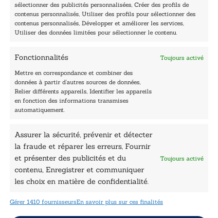
Lundi, samedi et dimanche : fermé
sélectionner des publicités personnalisées, Créer des profils de
Navigation
contenus personnalisés, Utiliser des profils pour sélectionner des
contenus personnalisés, Développer et améliorer les services,
Accueil
Utiliser des données limitées pour sélectionner le contenu.
Être édité
Contactez-nous
Fonctionnalités
Toujours activé
Les Plumes du Lys Bleu
Prix sciences humaines et sociales
Mettre en correspondance et combiner des
Nos collections
données à partir d’autres sources de données,
Nos auteurs
Relier différents appareils, Identifier les appareils
Catalogue
en fonction des informations transmises
automatiquement.
Littérature
Essai & docs
Assurer la sécurité, prévenir et détecter
Sciences humaines
la fraude et réparer les erreurs, Fournir
Pratique
Le Petit Lys
et présenter des publicités et du
Toujours activé
Données légales
contenu, Enregistrer et communiquer
les choix en matière de confidentialité.
Conditions Générales de vente
Déclaration de confidentialité
Gérer 1410 fournisseurs
En savoir plus sur ces finalités
Politique de cookies
Mentions légales