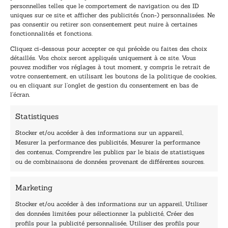
Inscrivez-vous à notre newsletter et recevez nos
personnelles telles que le comportement de navigation ou des ID
uniques sur ce site et afficher des publicités (non-) personnalisées. Ne
dernières nouvelles.
pas consentir ou retirer son consentement peut nuire à certaines
E
*
fonctionnalités et fonctions.
-
*
Cliquez ci-dessous pour accepter ce qui précède ou faites des choix
m
*
détaillés. Vos choix seront appliqués uniquement à ce site. Vous
a
pouvez modifier vos réglages à tout moment, y compris le retrait de
TENEZ-MOI AU COURANT !
i
votre consentement, en utilisant les boutons de la politique de cookies,
l
ou en cliquant sur l’onglet de gestion du consentement en bas de
*
l’écran.
Statistiques
Stocker et/ou accéder à des informations sur un appareil,
Mesurer la performance des publicités, Mesurer la performance
des contenus, Comprendre les publics par le biais de statistiques
40, rue du Louvre 75001 Paris
ou de combinaisons de données provenant de différentes sources.
01 76 50 38 88
Marketing
Horaires du standard
De mardi à vendredi :
Stocker et/ou accéder à des informations sur un appareil, Utiliser
des données limitées pour sélectionner la publicité, Créer des
9h - 12h et 13h30 - 16h30
profils pour la publicité personnalisée, Utiliser des profils pour