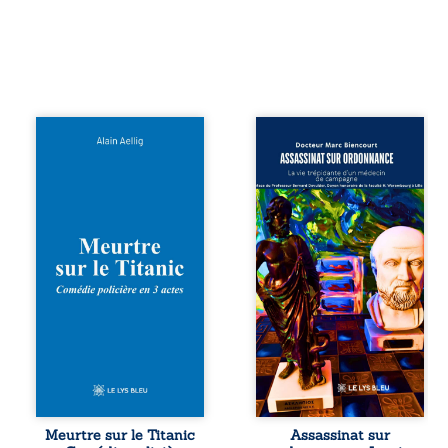
Et si le naufrage
Assassinat sur
n’avait pas
ordonnance – La
emporté tous ses
vie trépidante
secrets ? À bord
d’un médecin de
du Titanic, lors du
campagne est la
voyage inaugural
réédition enrichie
en 1912, un
et actualisée du
meurtre est
témoignage du
commis. Le drame
Docteur Marc
disparaît avec le
Biencourt, ancien
navire, englouti
médecin de
dans les
famille, qui revient
profondeurs de
sur son parcours
l’Atlantique. Sept
médical, syndical
décennies plus
et ordinal. Depuis
tard, la
septembre 2013, il
découverte de
raconte le long
l’épave fait
combat qui l’a
Meurtre sur le Titanic
Assassinat sur
resurgir un secret
conduit à être