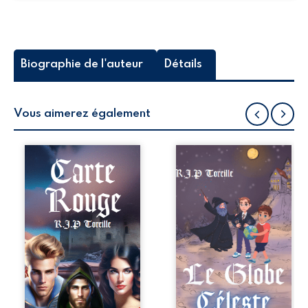
Biographie de l'auteur
Détails
Vous aimerez également
Dan et Paige se
Dans un village,
retrouvent,
d’anciens gardiens
comme par magie,
de l’univers, des
dans un univers
étoiles et des
étrange. Ils n’ont
constellations
qu’une chose en
sont à la
tête : revenir dans
recherche d’une
leur monde à eux.
relique précieuse :
Seulement, pour
le Globe Céleste,
cela, ils doivent se
un objet qui
confronter au
détient le pouvoir
sorcier du mal et
de l’équilibre du
relever les défis
monde. Pour les