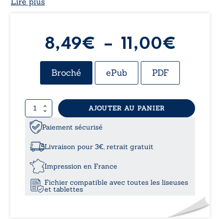
Lire plus
Plag
8,49
€
–
11,00
€
de
Broché
ePub
PDF
prix :
quantité
AJOUTER AU PANIER
8,49
de
Théodore
Paiement sécurisé
à
Livraison pour 3€, retrait gratuit
11,0
Impression en France
Fichier compatible avec toutes les liseuses
et tablettes