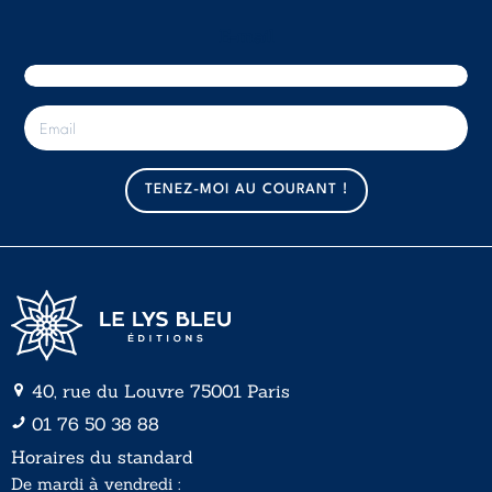
E-mail
E
-
m
a
TENEZ-MOI AU COURANT !
i
l
*
40, rue du Louvre 75001 Paris
01 76 50 38 88
Horaires du standard
De mardi à vendredi :