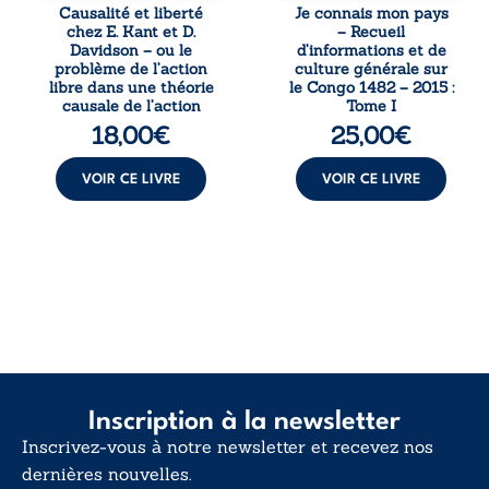
responsabilité. De
patriotique.
Causalité et liberté
Je connais mon pays
la volonté
Accessible à tous,
chez E. Kant et D.
– Recueil
kantienne au
ce recueil offre
Davidson – ou le
d’informations et de
monisme anomal
des repères
problème de l’action
culture générale sur
de Davidson, il
essentiels pour
libre dans une théorie
le Congo 1482 – 2015 :
interroge la
mieux
causale de l’action
Tome I
manière dont les
comprendre le ...
18,00
€
25,00
€
intentions et les
croyances
peuvent ...
VOIR CE LIVRE
VOIR CE LIVRE
Inscription à la newsletter
Inscrivez-vous à notre newsletter et recevez nos
dernières nouvelles.