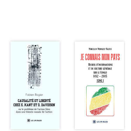
Sommes-nous
Je connais mon
vraiment libres si
pays se présente
chacun de nos
comme une œuvre
actes s’inscrit
de transmission et
dans une chaîne
d’éveil civique,
de causes ? À
destinée à raviver
travers une
la mémoire
confrontation
congolaise. En
entre les pensées
retraçant les
d’Emmanuel Kant
grandes étapes de
et de Donald
l’histoire
Davidson, cet
nationale, il
essai explore les
entend combattre
liens entre libre
l’ignorance, le
arbitre,
repli identitaire et
déterminisme
l’affaiblissement
causal et
du sentiment