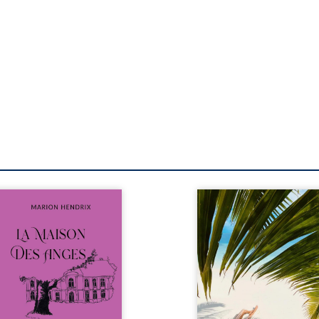
s sommes en 1979, soit 15
Au réveil, Pierre, je
s après le décès du
retraité, découvre qu’il
riarche Anatole-Eustache.
devenu une séduisa
 famille devra affronter
femme métissée de tre
n seulement un inconnu
ans. À peine a-t-il comm
i rôde autour du domaine
à apprivoiser ce nouv
 dont Firmin, le fidèle
corps qu’Ange surgit dan
jordome, redoute les
vie et fait vaciller toutes
ites, le passé encombrant
certitudes. Entre e
Anatole-Eustache, la
l’attirance est immédia