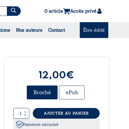
0 article
Accès privé
tions
Nos auteurs
Contact
Être édité
CONSULTEZ NOS
MEILLEURES VENTES
12,00€
Broché
ePub
quantité
AJOUTER AU PANIER
de
Titus
Paiement sécurisé