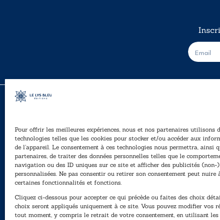
Inscr
E
-
m
a
i
l
*
Pour offrir les meilleures expériences, nous et nos partenaires utilisons 
A
technologies telles que les cookies pour stocker et/ou accéder aux infor
Ê
de l’appareil. Le consentement à ces technologies nous permettra, ainsi q
40, rue du Louvre 75001 Paris
partenaires, de traiter des données personnelles telles que le comportem
01 76 50 38 88
navigation ou des ID uniques sur ce site et afficher des publicités (non-)
personnalisées. Ne pas consentir ou retirer son consentement peut nuire 
P
Horaires du standard
certaines fonctionnalités et fonctions.
e
De mardi à vendredi :
Cliquez ci-dessous pour accepter ce qui précède ou faites des choix détai
N
9h - 12h et 13h30 - 16h30
choix seront appliqués uniquement à ce site. Vous pouvez modifier vos r
tout moment, y compris le retrait de votre consentement, en utilisant le
Lundi, samedi et dimanche : fermé