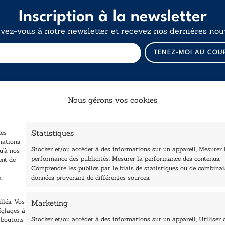
Inscription à la newsletter
ivez-vous à notre newsletter et recevez nos dernières nouv
E
TENEZ-MOI AU COU
-
m
a
i
l
Nous gérons vos cookies
*
E
Catalogue
Navigation
-
m
Statistiques
des
ccueil
a
Littérature
mations
Stocker et/ou accéder à des informations sur un appareil, Mesurer 
tre édité
u’à nos
i
Essai & docs
performance des publicités, Mesurer la performance des contenus,
ent de
l
Contactez-nous
Comprendre les publics par le biais de statistiques ou de combina
Sciences humaines
Les Plumes du Lys Bleu
à
données provenant de différentes sources.
rix sciences humaines
Pratique
t sociales
Le Petit Lys
llés. Vos
Marketing
os collections
églages à
Nos auteurs
Stocker et/ou accéder à des informations sur un appareil, Utiliser 
s boutons