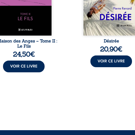
lédiction familiale, mais
brûlante jusqu’à ce qu
ssi la toute-puissance de
secret familial fasse pl
uthier. Mais comment
l’impensable : et s’ils éta
mpter cet enfant avant
demi-frère et
qu’il ...
aison des Anges – Tome II :
Désirée
Le Fils
20,90
€
24,50
€
VOIR CE LIVRE
VOIR CE LIVRE