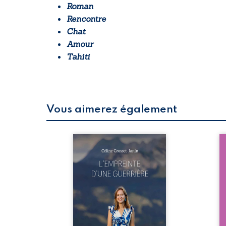
Roman
Rencontre
Chat
Amour
Tahiti
Vous aimerez également
istences
Que reste-t-il de l’enfance
Nou
où tout
lorsque la maladie impose
an
eurtrie
ses propres règles ?
pat
nt, un
L’empreinte d’une guerrière
La
couvre
livre, sans détour, le récit
no
 qu’une
d’un quotidien bouleversé
qu
s faux
par la maladie chronique,
et
our en
l’errance médicale et de
ma
rofond.
longues hospitalisations.
vis
ures et
L’auteure y raconte ce que
d’