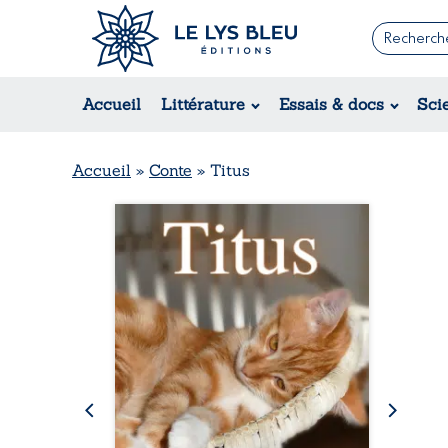
Romans
Contemporain
Rom
Accueil
Littérature
Essais & docs
Sci
Suspense / Thriller / Policier
Érot
Fantastique
Hist
Science-fiction
Rég
Accueil
»
Conte
»
Titus