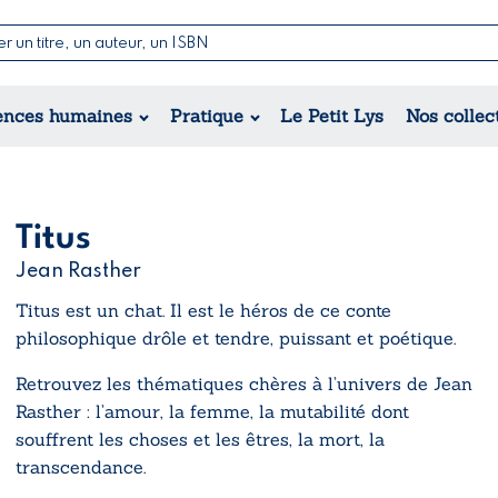
Nouvelles & Contes
Poésie
ance
Jeunesse
ences humaines
Pratique
Le Petit Lys
Nos collec
Théâtre
ique
orique
ional
Titus
Jean Rasther
Titus est un chat. Il est le héros de ce conte
philosophique drôle et tendre, puissant et poétique.
Retrouvez les thématiques chères à l’univers de Jean
Rasther : l’amour, la femme, la mutabilité dont
souffrent les choses et les êtres, la mort, la
transcendance.