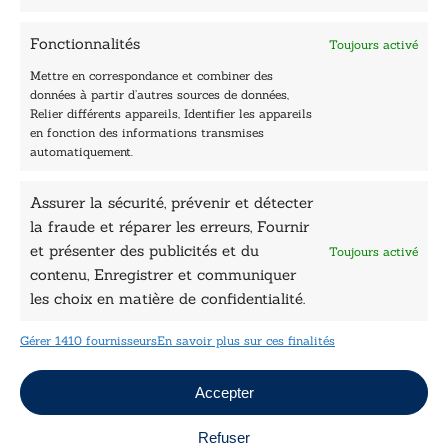
Être édité
Contactez-nous
Fonctionnalités
Toujours activé
Les Plumes du Lys Bleu
Prix sciences humaines et sociales
Mettre en correspondance et combiner des
Nos collections
données à partir d’autres sources de données,
Nos auteurs
Relier différents appareils, Identifier les appareils
Catalogue
en fonction des informations transmises
automatiquement.
Littérature
Essai & docs
Assurer la sécurité, prévenir et détecter
Sciences humaines
Pratique
la fraude et réparer les erreurs, Fournir
Le Petit Lys
et présenter des publicités et du
Toujours activé
Données légales
contenu, Enregistrer et communiquer
les choix en matière de confidentialité.
Conditions Générales de vente
Déclaration de confidentialité
Gérer 1410 fournisseurs
En savoir plus sur ces finalités
Politique de cookies
Mentions légales
Jeux concours
Accepter
Refuser
Copyright © 2026 Le Lys Bleu Éditions tous droits