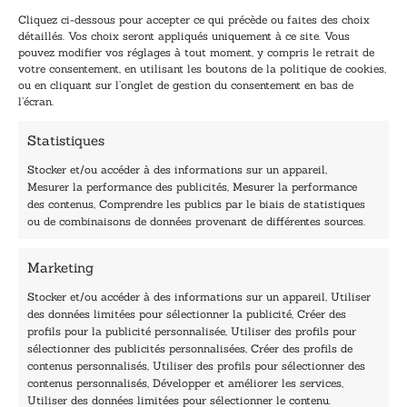
-
-
Cliquez ci-dessous pour accepter ce qui précède ou faites des choix
m
m
détaillés. Vos choix seront appliqués uniquement à ce site. Vous
a
a
pouvez modifier vos réglages à tout moment, y compris le retrait de
TENEZ-MOI AU COURANT !
i
i
votre consentement, en utilisant les boutons de la politique de cookies,
l
l
ou en cliquant sur l’onglet de gestion du consentement en bas de
*
E
l’écran.
-
m
Statistiques
a
i
Stocker et/ou accéder à des informations sur un appareil,
l
Mesurer la performance des publicités, Mesurer la performance
E
des contenus, Comprendre les publics par le biais de statistiques
-
40, rue du Louvre 75001 Paris
ou de combinaisons de données provenant de différentes sources.
m
01 76 50 38 88
a
i
Marketing
Horaires du standard
l
De mardi à vendredi :
Stocker et/ou accéder à des informations sur un appareil, Utiliser
des données limitées pour sélectionner la publicité, Créer des
9h - 12h et 13h30 - 16h30
profils pour la publicité personnalisée, Utiliser des profils pour
Lundi, samedi et dimanche : fermé
sélectionner des publicités personnalisées, Créer des profils de
Navigation
contenus personnalisés, Utiliser des profils pour sélectionner des
contenus personnalisés, Développer et améliorer les services,
Accueil
Utiliser des données limitées pour sélectionner le contenu.