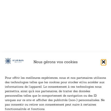
VOIR CE LIVRE
VOIR CE LIVRE
VOIR CE LIVRE
VOIR CE LIVRE
VOIR CE LIVRE
VOIR CE LIVRE
VOIR CE LIVRE
VOIR CE LIVRE
VOIR CE LIVRE
VOIR CE LIVRE
VOIR CE LIVRE
VOIR CE LIVRE
VOIR CE LIVRE
VOIR CE LIVRE
VOIR CE LIVRE
VOIR CE LIVRE
VOIR CE LIVRE
VOIR CE LIVRE
VOIR CE LIVRE
VOIR CE LIVRE
VOIR CE LIVRE
VOIR CE LIVRE
VOIR CE LIVRE
VOIR CE LIVRE
VOIR CE LIVRE
VOIR CE LIVRE
VOIR CE LIVRE
VOIR CE LIVRE
VOIR CE LIVRE
VOIR CE LIVRE
VOIR CE LIVRE
VOIR CE LIVRE
Nous gérons vos cookies
Pour offrir les meilleures expériences, nous et nos partenaires utilisons
des technologies telles que les cookies pour stocker et/ou accéder aux
informations de l’appareil. Le consentement à ces technologies nous
Inscription à la newsletter
permettra, ainsi qu’à nos partenaires, de traiter des données
Inscrivez-vous à notre newsletter et recevez nos
personnelles telles que le comportement de navigation ou des ID
uniques sur ce site et afficher des publicités (non-) personnalisées. Ne
dernières nouvelles.
pas consentir ou retirer son consentement peut nuire à certaines
E
E
fonctionnalités et fonctions.