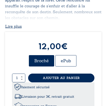
insuffle le courage de s’enfuir et d’aller à la
reconquête de son destin. Seulement, nombreux sont
les obstacles sur son chemin…
Lire plus
12,00€
Broché
ePub
quantité
AJOUTER AU PANIER
de
Les
Paiement sécurisé
aventures
de
Livraison pour 3€, retrait gratuit
la
petite
Impression en France