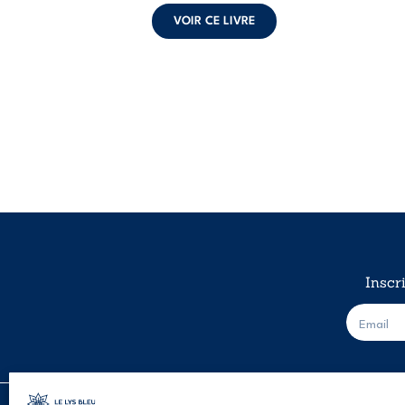
VOIR CE LIVRE
Inscr
E
-
m
a
i
l