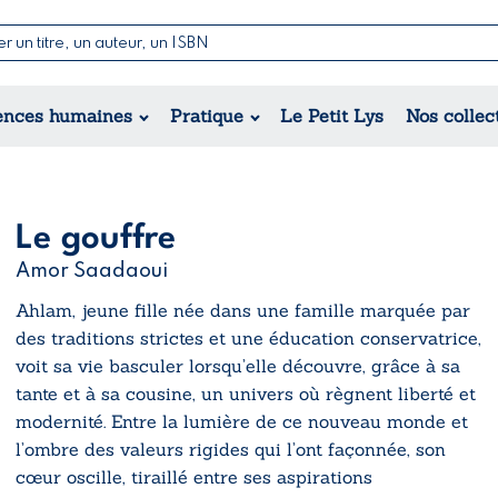
Nouvelles & Contes
Poésie
ance
Jeunesse
ences humaines
Pratique
Le Petit Lys
Nos collec
Théâtre
ique
orique
ional
Le gouffre
Amor Saadaoui
Ahlam, jeune fille née dans une famille marquée par
des traditions strictes et une éducation conservatrice,
voit sa vie basculer lorsqu’elle découvre, grâce à sa
tante et à sa cousine, un univers où règnent liberté et
modernité. Entre la lumière de ce nouveau monde et
l’ombre des valeurs rigides qui l’ont façonnée, son
cœur oscille, tiraillé entre ses aspirations