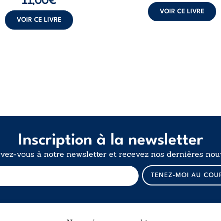
11,00
€
VOIR CE LIVRE
VOIR CE LIVRE
Inscription à la newsletter
ivez-vous à notre newsletter et recevez nos dernières nouv
E
TENEZ-MOI AU COU
-
m
a
i
l