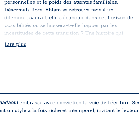
personnelles et le poids des attentes familiales.
Désormais libre, Ahlam se retrouve face à un
dilemme : saura-t-elle s’épanouir dans cet horizon de
possibilités ou se laissera-t-elle happer par les
incertitudes de cette transition ? Une histoire qui
explore la quête d’identité, le chemin vers
Lire plus
l’émancipation et les défis posés par l’héritage
culturel.
aadaoui
embrasse avec conviction la voie de l’écriture. Se
t un style à la fois riche et intemporel, invitant le lecte