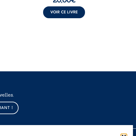
20,00
€
VOIR CE LIVRE
elles.
RANT !