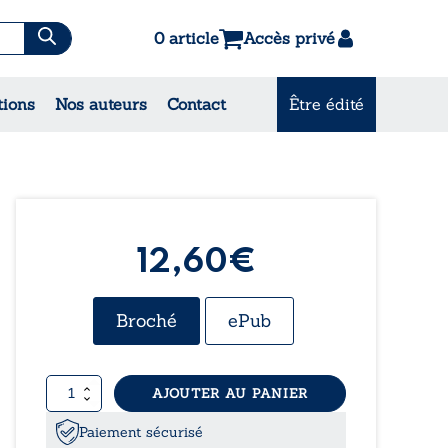
0 article
Accès privé
tions
Nos auteurs
Contact
Être édité
CONSULTEZ NOS
MEILLEURES VENTES
12,60€
Broché
ePub
quantité
AJOUTER AU PANIER
de
Le
Paiement sécurisé