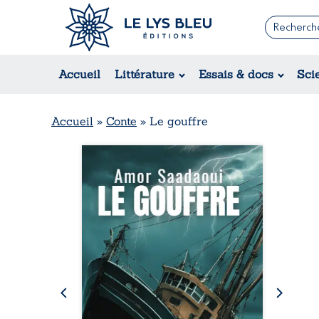
Romans
Contemporain
Rom
Accueil
Littérature
Essais & docs
Sci
Suspense / Thriller / Policier
Érot
Fantastique
Hist
Science-fiction
Rég
Accueil
»
Conte
»
Le gouffre