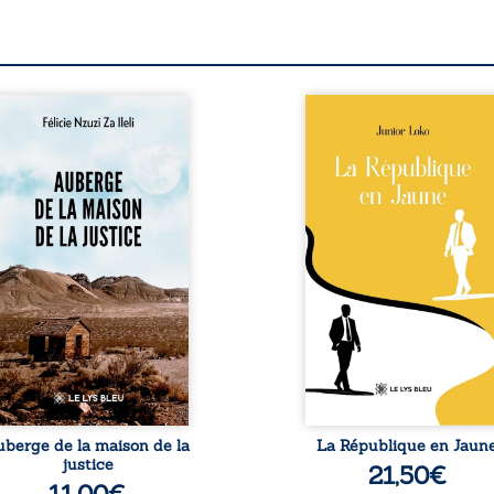
berge de la maison de la
En République Fédérale
stice est un récit-
Congo, la naissance
moignage consacré au
jumeaux de races différe
rcours exemplaire de
bouleverse l’ordre établ
ala Zi Nkuaku Lema Félix.
Senior est Noir et Junior
gistrat intègre, fervent
Blanc, bien que nés d
fenseur des droits
couple de Noirs. Très vi
umains et de
l’événement attire les mé
ndépendance judiciaire, il
internationaux et transf
it sa carrière de trente-
le bébé blanc en une fig
atre ans brutalement
emblématique sacr
isée par une révocation
investie, selon certains, d
itraire en 2009, plongeant
mission salvatri
 vie dans un chaos
Cependant, sous couvert de
matériel et moral. À ...
uberge de la maison de la
La République en Jaun
justice
21,50
€