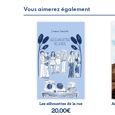
Vous aimerez également
 refus.
Les silhouettes de la rue
Au
d’une
donne la parole à six
ju
. Entre
personnages ordinaires,
té
on ne
traversés par des pensées,
pa
amours
des émotions et des silences
Mb
 corps
qui pourraient appartenir à
Ma
s liens
chacun de nous. À travers
dé
uvrage
leurs parcours, ce roman
h
eux qui
invite à porter un regard
l’i
p vrai,
différent sur celles et ceux
vo
est une
qui nous entourent, à deviner
qu
ue nue.
ce qui se cache derrière les
br
me. Une
apparences et à s’ouvrir au
arb
ce pour
fourmillement sensible de
sa
...
notre ...
Les silhouettes de la rue
A
20,00
€