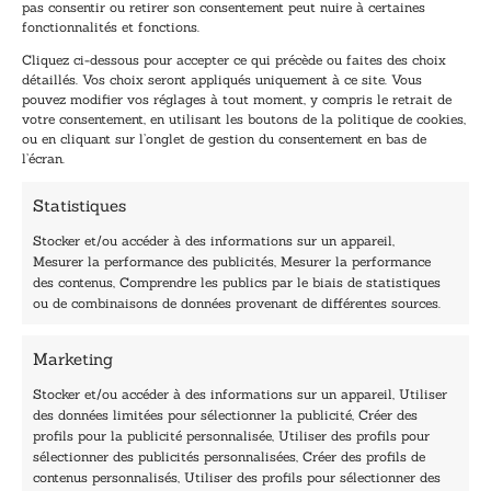
pas consentir ou retirer son consentement peut nuire à certaines
E
E
fonctionnalités et fonctions.
-
-
Cliquez ci-dessous pour accepter ce qui précède ou faites des choix
m
m
détaillés. Vos choix seront appliqués uniquement à ce site. Vous
a
a
pouvez modifier vos réglages à tout moment, y compris le retrait de
TENEZ-MOI AU COURANT !
i
i
votre consentement, en utilisant les boutons de la politique de cookies,
l
l
ou en cliquant sur l’onglet de gestion du consentement en bas de
*
*
l’écran.
E
-
Statistiques
m
a
Stocker et/ou accéder à des informations sur un appareil,
i
Mesurer la performance des publicités, Mesurer la performance
l
des contenus, Comprendre les publics par le biais de statistiques
40, rue du Louvre 75001 Paris
ou de combinaisons de données provenant de différentes sources.
01 76 50 38 88
Marketing
Horaires du standard
De mardi à vendredi :
Stocker et/ou accéder à des informations sur un appareil, Utiliser
des données limitées pour sélectionner la publicité, Créer des
9h - 12h et 13h30 - 16h30
profils pour la publicité personnalisée, Utiliser des profils pour
Lundi, samedi et dimanche : fermé
sélectionner des publicités personnalisées, Créer des profils de
Navigation
contenus personnalisés, Utiliser des profils pour sélectionner des