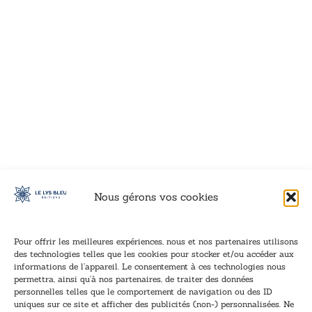
VOIR CE LIVRE
VOIR CE LIVRE
VOIR CE LIVRE
VOIR CE LIVRE
VOIR CE LIVRE
VOIR CE LIVRE
VOIR CE LIVRE
VOIR CE LIVRE
VOIR CE LIVRE
VOIR CE LIVRE
VOIR CE LIVRE
VOIR CE LIVRE
VOIR CE LIVRE
VOIR CE LIVRE
VOIR CE LIVRE
VOIR CE LIVRE
VOIR CE LIVRE
VOIR CE LIVRE
VOIR CE LIVRE
VOIR CE LIVRE
VOIR CE LIVRE
VOIR CE LIVRE
VOIR CE LIVRE
VOIR CE LIVRE
VOIR CE LIVRE
VOIR CE LIVRE
VOIR CE LIVRE
VOIR CE LIVRE
VOIR CE LIVRE
VOIR CE LIVRE
VOIR CE LIVRE
VOIR CE LIVRE
Nous gérons vos cookies
Pour offrir les meilleures expériences, nous et nos partenaires utilisons
des technologies telles que les cookies pour stocker et/ou accéder aux
informations de l’appareil. Le consentement à ces technologies nous
Inscription à la newsletter
permettra, ainsi qu’à nos partenaires, de traiter des données
Inscrivez-vous à notre newsletter et recevez nos
personnelles telles que le comportement de navigation ou des ID
uniques sur ce site et afficher des publicités (non-) personnalisées. Ne
dernières nouvelles.