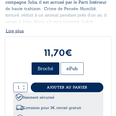
compagne Julia, il est accusé par le Parti Intérieur
de haute trahison : Crime de Pensée. Humilié,
torturé, réduit à un animal pendant près d’un an, il
songe à Julia. Alors, s’il veut survivre, il doit
apprendre à s’adapter et à penser autrement,
Lire plus
comme tous les autres…
11,70€
Broché
ePub
quantité
AJOUTER AU PANIER
de
La
Paiement sécurisé
Rééducation
Livraison pour 3€, retrait gratuit