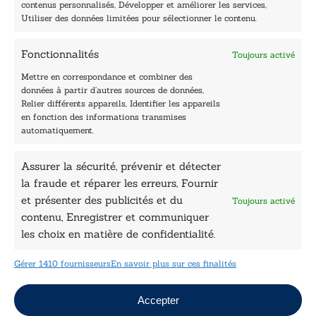
contenus personnalisés, Développer et améliorer les services,
Accueil
Utiliser des données limitées pour sélectionner le contenu.
Être édité
Contactez-nous
Fonctionnalités
Toujours activé
Les Plumes du Lys Bleu
Prix sciences humaines et sociales
Mettre en correspondance et combiner des
Nos collections
données à partir d’autres sources de données,
Nos auteurs
Relier différents appareils, Identifier les appareils
Catalogue
en fonction des informations transmises
automatiquement.
Littérature
Essai & docs
Assurer la sécurité, prévenir et détecter
Sciences humaines
la fraude et réparer les erreurs, Fournir
Pratique
Le Petit Lys
et présenter des publicités et du
Toujours activé
Données légales
contenu, Enregistrer et communiquer
les choix en matière de confidentialité.
Conditions Générales de vente
Déclaration de confidentialité
Gérer 1410 fournisseurs
En savoir plus sur ces finalités
Politique de cookies
Mentions légales
Jeux concours
Accepter