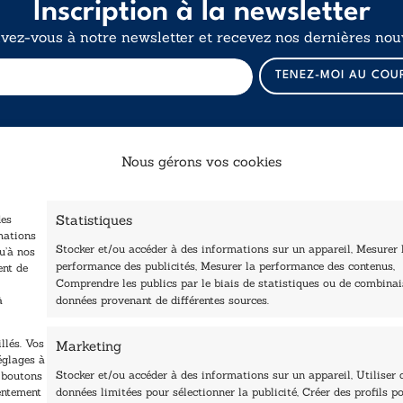
Inscription à la newsletter
ivez-vous à notre newsletter et recevez nos dernières nouv
E
TENEZ-MOI AU COU
-
m
a
i
l
Nous gérons vos cookies
E
-
Catalogue
Navigation
m
a
Statistiques
des
ccueil
i
Littérature
mations
Stocker et/ou accéder à des informations sur un appareil, Mesurer 
tre édité
l
u’à nos
Essai & docs
performance des publicités, Mesurer la performance des contenus,
ent de
E
Contactez-nous
Comprendre les publics par le biais de statistiques ou de combina
Sciences humaines
-
Les Plumes du Lys Bleu
à
données provenant de différentes sources.
m
rix sciences humaines
Pratique
a
t sociales
Le Petit Lys
i
llés. Vos
Marketing
os collections
l
églages à
Nos auteurs
Stocker et/ou accéder à des informations sur un appareil, Utiliser 
s boutons
sentement
données limitées pour sélectionner la publicité, Créer des profils po