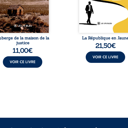
atre ans brutalement
emblématique sacr
isée par une révocation
investie, selon certains, d
itraire en 2009, plongeant
mission salvatri
 vie dans un chaos
Cependant, sous couvert de
matériel et moral. À ...
uberge de la maison de la
La République en Jaun
justice
21,50
€
11,00
€
VOIR CE LIVRE
VOIR CE LIVRE