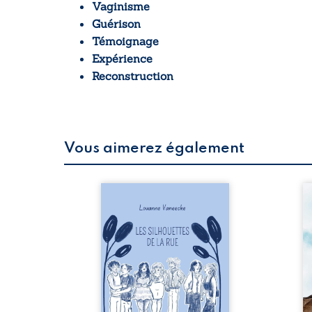
Vaginisme
Guérison
Témoignage
Expérience
Reconstruction
Vous aimerez également
 refus.
Les silhouettes de la rue
Au
d’une
donne la parole à six
ju
. Entre
personnages ordinaires,
té
on ne
traversés par des pensées,
pa
amours
des émotions et des silences
Mb
 corps
qui pourraient appartenir à
Ma
s liens
chacun de nous. À travers
dé
uvrage
leurs parcours, ce roman
h
eux qui
invite à porter un regard
l’i
p vrai,
différent sur celles et ceux
vo