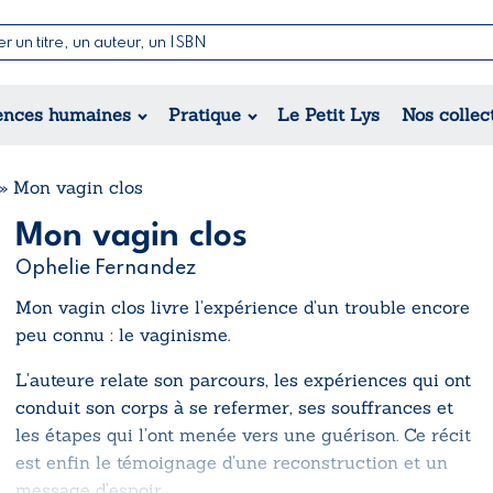
Nouvelles & Contes
Poésie
ance
Jeunesse
ences humaines
Pratique
Le Petit Lys
Nos collec
Théâtre
ique
orique
ional
»
Mon vagin clos
Mon vagin clos
Ophelie Fernandez
Mon vagin clos
livre l’expérience d’un trouble encore
peu connu : le vaginisme.
L’auteure relate son parcours, les expériences qui ont
conduit son corps à se refermer, ses souffrances et
les étapes qui l’ont menée vers une guérison. Ce récit
est enfin le témoignage d’une reconstruction et un
message d’espoir.