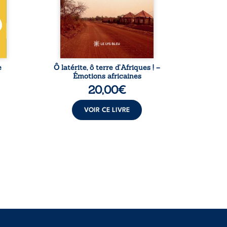
ée,
portraits marquants –
chez qu
’une
Thomas Sankara, Hamadoun
un équ
ce.
Dicko, le Vieux Biokou –
Puis v
 ...
l’auteur partage des
leur
instantanés ...
e
Ô latérite, ô terre d’Afriques ! –
L
Émotions africaines
20,00
€
VOIR CE LIVRE