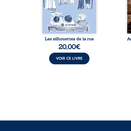
est une
qui nous entourent, à deviner
qu
ue nue.
ce qui se cache derrière les
br
me. Une
apparences et à s’ouvrir au
arb
ce pour
fourmillement sensible de
sa
...
notre ...
Les silhouettes de la rue
A
20,00
€
VOIR CE LIVRE