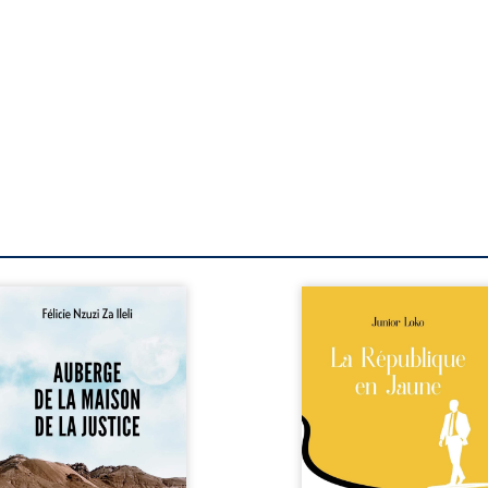
berge de la maison de la
En République Fédérale
stice est un récit-
Congo, la naissance
moignage consacré au
jumeaux de races différe
rcours exemplaire de
bouleverse l’ordre établ
ala Zi Nkuaku Lema Félix.
Senior est Noir et Junior
gistrat intègre, fervent
Blanc, bien que nés d
fenseur des droits
couple de Noirs. Très vi
umains et de
l’événement attire les mé
ndépendance judiciaire, il
internationaux et transf
it sa carrière de trente-
le bébé blanc en une fig