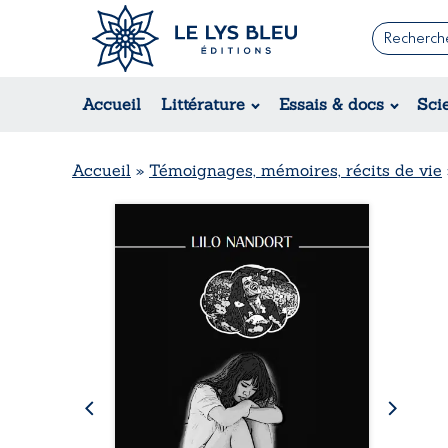
Romans
Contemporain
Rom
Accueil
Littérature
Essais & docs
Sci
Suspense / Thriller / Policier
Érot
Fantastique
Hist
Science-fiction
Rég
Accueil
»
Témoignages, mémoires, récits de vie