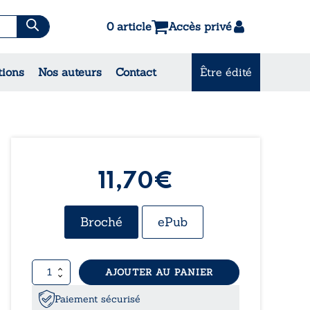
0 article
Accès privé
tions
Nos auteurs
Contact
Être édité
CONSULTEZ NOS
MEILLEURES VENTES
11,70€
Broché
ePub
quantité
AJOUTER AU PANIER
de
Mon
Paiement sécurisé