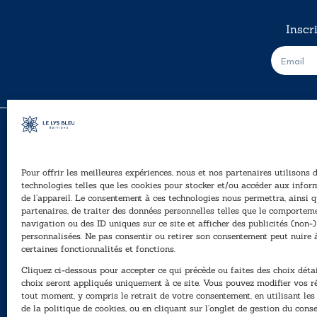
Inscr
E
-
m
a
i
l
*
Pour offrir les meilleures expériences, nous et nos partenaires utilisons 
A
technologies telles que les cookies pour stocker et/ou accéder aux infor
Ê
de l’appareil. Le consentement à ces technologies nous permettra, ainsi q
40, rue du Louvre 75001 Paris
partenaires, de traiter des données personnelles telles que le comportem
01 76 50 38 88
navigation ou des ID uniques sur ce site et afficher des publicités (non-)
personnalisées. Ne pas consentir ou retirer son consentement peut nuire 
P
Horaires du standard
certaines fonctionnalités et fonctions.
e
De mardi à vendredi :
Cliquez ci-dessous pour accepter ce qui précède ou faites des choix détai
N
9h - 12h et 13h30 - 16h30
choix seront appliqués uniquement à ce site. Vous pouvez modifier vos r
tout moment, y compris le retrait de votre consentement, en utilisant le
Lundi, samedi et dimanche : fermé
de la politique de cookies, ou en cliquant sur l’onglet de gestion du con