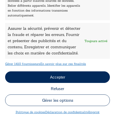
données à partir d’autres sources de données,
Nos auteurs
Relier différents appareils, Identifier les appareils
Catalogue
en fonction des informations transmises
automatiquement.
Littérature
Essai & docs
Assurer la sécurité, prévenir et détecter
Sciences humaines
Pratique
la fraude et réparer les erreurs, Fournir
Le Petit Lys
et présenter des publicités et du
Toujours activé
Données légales
contenu, Enregistrer et communiquer
les choix en matière de confidentialité.
Conditions Générales de vente
Déclaration de confidentialité
Gérer 1410 fournisseurs
En savoir plus sur ces finalités
Politique de cookies
Mentions légales
Jeux concours
Accepter
Refuser
Copyright © 2026 Le Lys Bleu Éditions tous droits
réservés
Gérer les options
Designed by
Engie Soft
Politique de cookies
Déclaration de confidentialité
Imprint