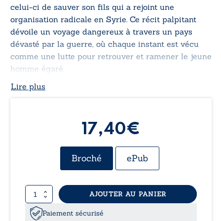
celui-ci de sauver son fils qui a rejoint une
organisation radicale en Syrie. Ce récit palpitant
dévoile un voyage dangereux à travers un pays
dévasté par la guerre, où chaque instant est vécu
comme une lutte pour retrouver et ramener le jeune
homme égaré.
Lire plus
17,40€
Broché
ePub
quantité
AJOUTER AU PANIER
de
Retour
Paiement sécurisé