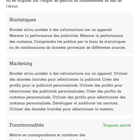
ou en cliquant sur l’onglet de gestion du consentement en bas de
*
l’écran.
Statistiques
Stocker et/ou accéder à des informations sur un appareil,
Mesurer la performance des publicités, Mesurer la performance
des contenus, Comprendre les publics par le biais de statistiques
40, rue du Louvre 75001 Paris
ou de combinaisons de données provenant de différentes sources.
01 76 50 38 88
Marketing
Horaires du standard
De mardi à vendredi :
Stocker et/ou accéder à des informations sur un appareil, Utiliser
des données limitées pour sélectionner la publicité, Créer des
9h - 12h et 13h30 - 16h30
profils pour la publicité personnalisée, Utiliser des profils pour
Lundi, samedi et dimanche : fermé
sélectionner des publicités personnalisées, Créer des profils de
Navigation
contenus personnalisés, Utiliser des profils pour sélectionner des
contenus personnalisés, Développer et améliorer les services,
Accueil
Utiliser des données limitées pour sélectionner le contenu.
Être édité
Contactez-nous
Fonctionnalités
Toujours activé
Les Plumes du Lys Bleu
Prix sciences humaines et sociales
Mettre en correspondance et combiner des
Nos collections