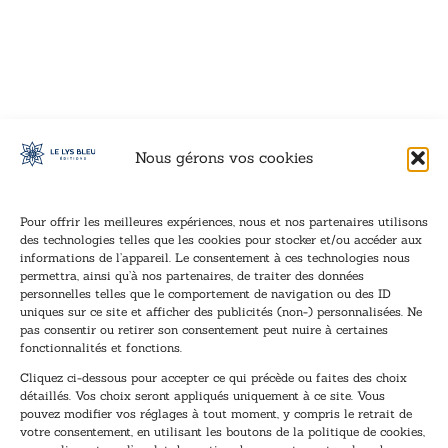
VOIR CE LIVRE
VOIR CE LIVRE
VOIR CE LIVRE
VOIR CE LIVRE
VOIR CE LIVRE
VOIR CE LIVRE
VOIR CE LIVRE
VOIR CE LIVRE
VOIR CE LIVRE
VOIR CE LIVRE
VOIR CE LIVRE
VOIR CE LIVRE
VOIR CE LIVRE
VOIR CE LIVRE
VOIR CE LIVRE
VOIR CE LIVRE
VOIR CE LIVRE
VOIR CE LIVRE
VOIR CE LIVRE
VOIR CE LIVRE
VOIR CE LIVRE
VOIR CE LIVRE
VOIR CE LIVRE
VOIR CE LIVRE
VOIR CE LIVRE
VOIR CE LIVRE
VOIR CE LIVRE
VOIR CE LIVRE
VOIR CE LIVRE
VOIR CE LIVRE
VOIR CE LIVRE
VOIR CE LIVRE
Nous gérons vos cookies
Pour offrir les meilleures expériences, nous et nos partenaires utilisons
des technologies telles que les cookies pour stocker et/ou accéder aux
informations de l’appareil. Le consentement à ces technologies nous
Inscription à la newsletter
permettra, ainsi qu’à nos partenaires, de traiter des données
Inscrivez-vous à notre newsletter et recevez nos
personnelles telles que le comportement de navigation ou des ID
uniques sur ce site et afficher des publicités (non-) personnalisées. Ne
dernières nouvelles.
pas consentir ou retirer son consentement peut nuire à certaines
E
*
fonctionnalités et fonctions.
-
*
Cliquez ci-dessous pour accepter ce qui précède ou faites des choix
m
*
détaillés. Vos choix seront appliqués uniquement à ce site. Vous
a
pouvez modifier vos réglages à tout moment, y compris le retrait de
TENEZ-MOI AU COURANT !
i
votre consentement, en utilisant les boutons de la politique de cookies,
l