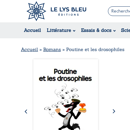
Romans
Contemporain
Rom
Accueil
Littérature
Essais & docs
Sci
Suspense / Thriller / Policier
Érot
Fantastique
Hist
Science-fiction
Rég
Accueil
»
Romans
»
Poutine et les drosophiles