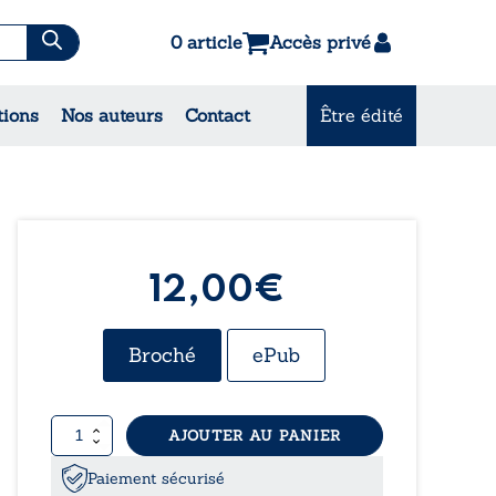
0 article
Accès privé
tions
Nos auteurs
Contact
Être édité
CONSULTEZ NOS
MEILLEURES VENTES
12,00€
Broché
ePub
quantité
AJOUTER AU PANIER
de
Poutine
Paiement sécurisé