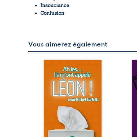
Insouciance
Confusion
Vous aimerez également
 refus.
Ce livre rassemble vingt
Un
d’une
textes empreints d’humour
d’i
. Entre
et de satire qui explorent
au
on ne
l’idée amusante de nos bébés
lab
amours
prononçant un jugement
ci
 corps
sans merci s’ils pouvaient
pa
s liens
s’exprimer. Ces textes
mil
uvrage
mettent en lumière nos
ve
eux qui
incohérences, paradoxes et
ra
p vrai,
fragilités en tant que parents
san
est une
et grands-parents, à travers
d’e
ue nue.
nos comportements,
Cr
me. Une
expressions faciales et
Lu
ce pour
moments maladroits. En les
éc