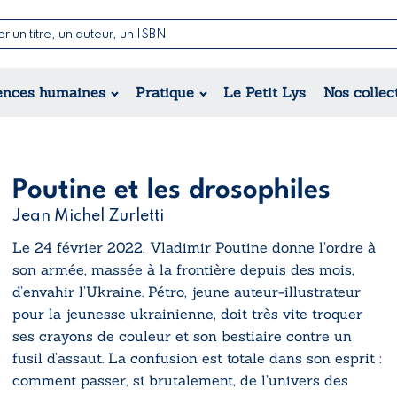
Nouvelles & Contes
Poésie
ance
Jeunesse
ences humaines
Pratique
Le Petit Lys
Nos collec
Théâtre
ique
orique
ional
Poutine et les drosophiles
Jean Michel Zurletti
Le 24 février 2022, Vladimir Poutine donne l’ordre à
son armée, massée à la frontière depuis des mois,
d’envahir l’Ukraine. Pétro, jeune auteur-illustrateur
pour la jeunesse ukrainienne, doit très vite troquer
ses crayons de couleur et son bestiaire contre un
fusil d’assaut. La confusion est totale dans son esprit :
comment passer, si brutalement, de l’univers des