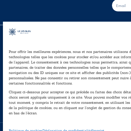
E
-
m
a
i
l
*
Pour offrir les meilleures expériences, nous et nos partenaires utilisons 
A
technologies telles que les cookies pour stocker et/ou accéder aux infor
Ê
de l’appareil. Le consentement à ces technologies nous permettra, ainsi q
40, rue du Louvre 75001 Paris
partenaires, de traiter des données personnelles telles que le comportem
01 76 50 38 88
navigation ou des ID uniques sur ce site et afficher des publicités (non-)
personnalisées. Ne pas consentir ou retirer son consentement peut nuire 
P
Horaires du standard
certaines fonctionnalités et fonctions.
e
De mardi à vendredi :
Cliquez ci-dessous pour accepter ce qui précède ou faites des choix détai
N
9h - 12h et 13h30 - 16h30
choix seront appliqués uniquement à ce site. Vous pouvez modifier vos r
tout moment, y compris le retrait de votre consentement, en utilisant le
Lundi, samedi et dimanche : fermé
de la politique de cookies, ou en cliquant sur l’onglet de gestion du con
en bas de l’écran.
Politique de cookies
Déclaration de confidentialité
Imprint