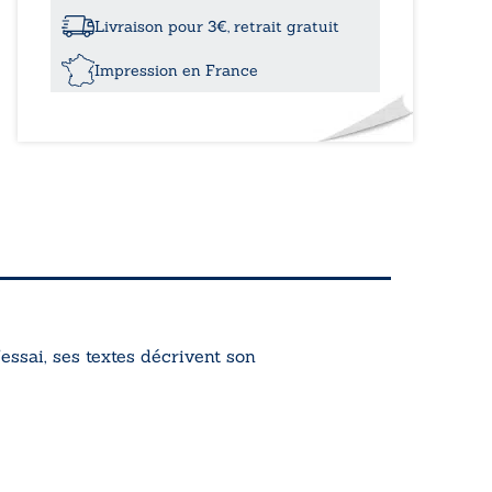
et
les
Livraison pour 3€, retrait gratuit
drosophiles
Impression en France
’essai, ses textes décrivent son