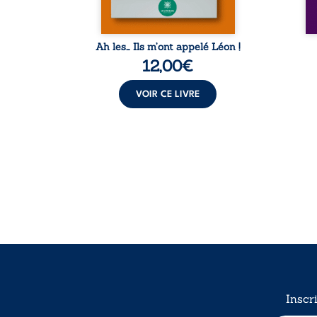
...
abordant avec ...
Ah les… Ils m’ont appelé Léon !
12,00
€
VOIR CE LIVRE
Inscr