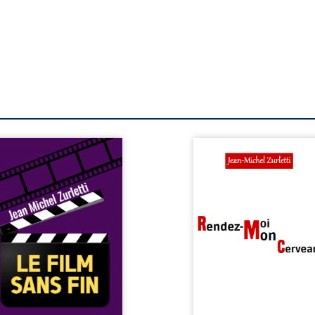
 écrivain en panne
Igor, professeur
nspiration se retrouve pris
philosophie à la Sorbon
 piège dans les couloirs
est victime d’un gr
yrinthiques d’une salle de
traumatisme crânien qui 
néma dont il ne parvient
fait perdre sa mémo
s à trouver la sortie. Au
rétrograde. Le seul souv
ieu de ces couloirs rouge
dont il a conscience est c
rmillon, des voix
des publicités qui passen
diophoniques déferlent
boucle dans sa tête.
s interruption, provenant
procédé est celui bien c
xtraits du podcast « Art et
des radios commerciales 
éation » de Radio France.
quart par heure sur 
i qui se décrit comme un
heure, par tranche de c
rivain en manque de
minutes, avec un dé