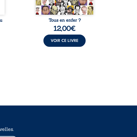
 ...
au
Tous en enfer ?
Neuf cen
12,00
€
VOIR CE LIVRE
elles.