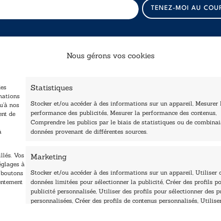
E
TENEZ-MOI AU COU
-
m
a
i
l
Nous gérons vos cookies
E
-
Catalogue
Navigation
m
a
Statistiques
des
ccueil
i
Littérature
mations
Stocker et/ou accéder à des informations sur un appareil, Mesurer 
tre édité
l
u’à nos
Essai & docs
performance des publicités, Mesurer la performance des contenus,
ent de
E
Contactez-nous
Comprendre les publics par le biais de statistiques ou de combina
Sciences humaines
-
Les Plumes du Lys Bleu
à
données provenant de différentes sources.
m
rix sciences humaines
Pratique
a
t sociales
Le Petit Lys
i
llés. Vos
Marketing
os collections
l
églages à
Nos auteurs
Stocker et/ou accéder à des informations sur un appareil, Utiliser 
s boutons
sentement
données limitées pour sélectionner la publicité, Créer des profils po
publicité personnalisée, Utiliser des profils pour sélectionner des p
personnalisées, Créer des profils de contenus personnalisés, Utilise
profils pour sélectionner des contenus personnalisés, Développer et
améliorer les services, Utiliser des données limitées pour sélection