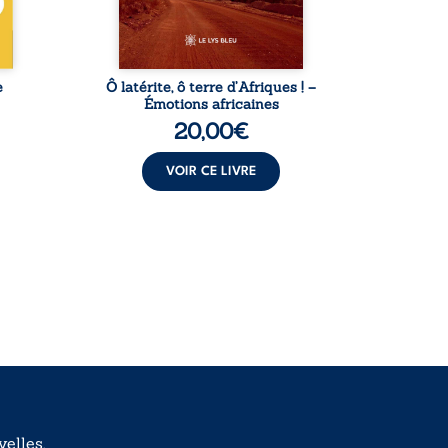
 ...
l’auteur partage des
leur
instantanés ...
e
Ô latérite, ô terre d’Afriques ! –
L
Émotions africaines
20,00
€
VOIR CE LIVRE
elles.