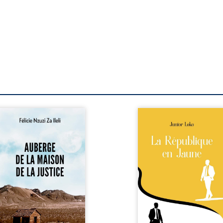
berge de la maison de la
En République Fédérale
stice est un récit-
Congo, la naissance
moignage consacré au
jumeaux de races différe
rcours exemplaire de
bouleverse l’ordre établ
ala Zi Nkuaku Lema Félix.
Senior est Noir et Junior
gistrat intègre, fervent
Blanc, bien que nés d
fenseur des droits
couple de Noirs. Très vi
umains et de
l’événement attire les mé
ndépendance judiciaire, il
internationaux et transf
it sa carrière de trente-
le bébé blanc en une fig
atre ans brutalement
emblématique sacr
isée par une révocation
investie, selon certains, d
itraire en 2009, plongeant
mission salvatri