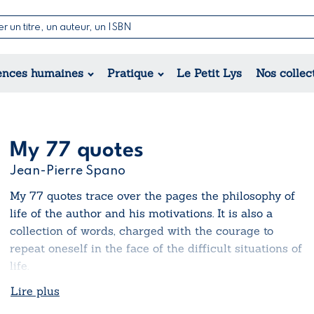
Nouvelles & Contes
Poésie
ance
Jeunesse
ences humaines
Pratique
Le Petit Lys
Nos collec
Théâtre
ique
orique
ional
My 77 quotes
Jean-Pierre Spano
My 77 quotes
trace over the pages the philosophy of
life of the author and his motivations. It is also a
collection of words, charged with the courage to
repeat oneself in the face of the difficult situations of
life.
Lire plus