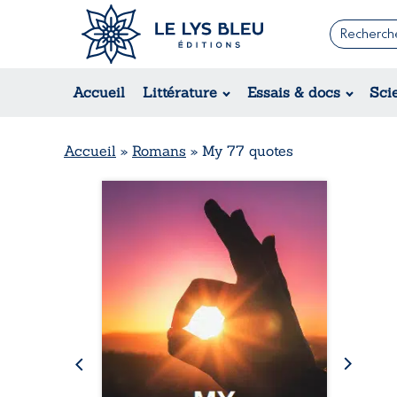
Romans
Contemporain
Rom
Accueil
Littérature
Essais & docs
Sci
Suspense / Thriller / Policier
Érot
Fantastique
Hist
Science-fiction
Rég
Accueil
»
Romans
»
My 77 quotes