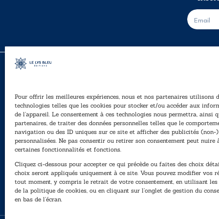
E
-
m
a
i
l
*
Pour offrir les meilleures expériences, nous et nos partenaires utilisons 
A
technologies telles que les cookies pour stocker et/ou accéder aux infor
Ê
de l’appareil. Le consentement à ces technologies nous permettra, ainsi q
40, rue du Louvre 75001 Paris
partenaires, de traiter des données personnelles telles que le comportem
01 76 50 38 88
navigation ou des ID uniques sur ce site et afficher des publicités (non-)
personnalisées. Ne pas consentir ou retirer son consentement peut nuire 
P
Horaires du standard
certaines fonctionnalités et fonctions.
e
De mardi à vendredi :
Cliquez ci-dessous pour accepter ce qui précède ou faites des choix détai
N
9h - 12h et 13h30 - 16h30
choix seront appliqués uniquement à ce site. Vous pouvez modifier vos r
tout moment, y compris le retrait de votre consentement, en utilisant le
Lundi, samedi et dimanche : fermé
de la politique de cookies, ou en cliquant sur l’onglet de gestion du con
en bas de l’écran.