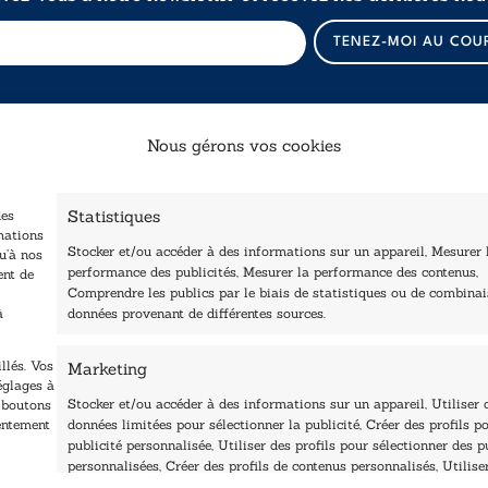
E
TENEZ-MOI AU COU
-
m
a
i
l
Nous gérons vos cookies
*
*
Catalogue
Navigation
Statistiques
des
ccueil
Littérature
mations
Stocker et/ou accéder à des informations sur un appareil, Mesurer 
tre édité
u’à nos
Essai & docs
performance des publicités, Mesurer la performance des contenus,
ent de
Contactez-nous
Comprendre les publics par le biais de statistiques ou de combina
Sciences humaines
Les Plumes du Lys Bleu
à
données provenant de différentes sources.
rix sciences humaines
Pratique
t sociales
Le Petit Lys
llés. Vos
Marketing
os collections
églages à
Nos auteurs
Stocker et/ou accéder à des informations sur un appareil, Utiliser 
s boutons
sentement
données limitées pour sélectionner la publicité, Créer des profils po
publicité personnalisée, Utiliser des profils pour sélectionner des p
personnalisées, Créer des profils de contenus personnalisés, Utilise
profils pour sélectionner des contenus personnalisés, Développer et