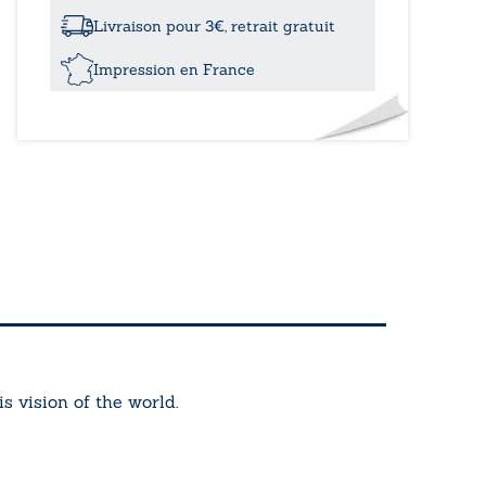
77
quotes
Livraison pour 3€, retrait gratuit
Impression en France
s vision of the world.