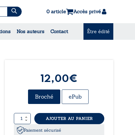
0 article
Accès privé
tions
Nos auteurs
Contact
Être édité
CONSULTEZ NOS
MEILLEURES VENTES
12,00€
Broché
ePub
quantité
AJOUTER AU PANIER
de
My
Paiement sécurisé