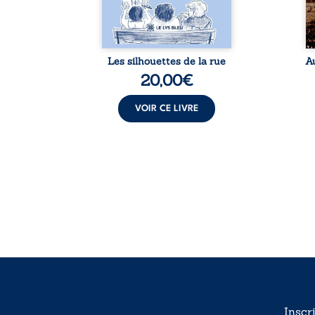
ce pour
fourmillement sensible de
sa
...
notre ...
Les silhouettes de la rue
A
20,00
€
VOIR CE LIVRE
Inscr