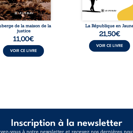
 vie dans un chaos
Cependant, sous couvert de
matériel et moral. À ...
uberge de la maison de la
La République en Jaun
justice
21,50
€
11,00
€
VOIR CE LIVRE
VOIR CE LIVRE
Inscription à la newsletter
ivez-vous à notre newsletter et recevez nos dernières nouv