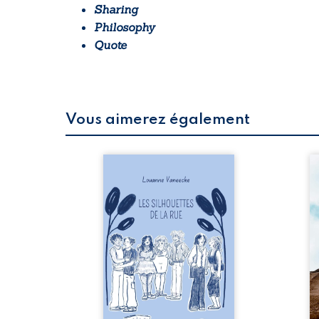
Sharing
Philosophy
Quote
Vous aimerez également
 refus.
Les silhouettes de la rue
Au
d’une
donne la parole à six
ju
. Entre
personnages ordinaires,
té
on ne
traversés par des pensées,
pa
amours
des émotions et des silences
Mb
 corps
qui pourraient appartenir à
Ma
s liens
chacun de nous. À travers
dé
uvrage
leurs parcours, ce roman
h
eux qui
invite à porter un regard
l’i
p vrai,
différent sur celles et ceux
vo
est une
qui nous entourent, à deviner
qu
ue nue.
ce qui se cache derrière les
br
me. Une
apparences et à s’ouvrir au
arb