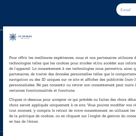
E
-
m
a
i
l
*
Pour offrir les meilleures expériences, nous et nos partenaires utilisons 
A
technologies telles que les cookies pour stocker et/ou accéder aux infor
Ê
de l’appareil. Le consentement à ces technologies nous permettra, ainsi q
40, rue du Louvre 75001 Paris
partenaires, de traiter des données personnelles telles que le comportem
01 76 50 38 88
navigation ou des ID uniques sur ce site et afficher des publicités (non-)
personnalisées. Ne pas consentir ou retirer son consentement peut nuire 
P
Horaires du standard
certaines fonctionnalités et fonctions.
e
De mardi à vendredi :
Cliquez ci-dessous pour accepter ce qui précède ou faites des choix détai
N
9h - 12h et 13h30 - 16h30
choix seront appliqués uniquement à ce site. Vous pouvez modifier vos r
tout moment, y compris le retrait de votre consentement, en utilisant le
Lundi, samedi et dimanche : fermé
de la politique de cookies, ou en cliquant sur l’onglet de gestion du con
en bas de l’écran.