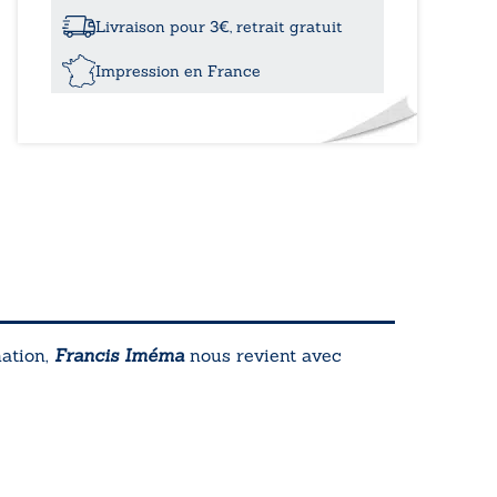
de
survie
Livraison pour 3€, retrait gratuit
Impression en France
nation
,
Francis Iméma
nous revient avec