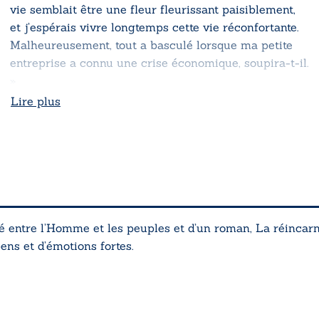
vie semblait être une fleur fleurissant paisiblement,
et j’espérais vivre longtemps cette vie réconfortante.
Malheureusement, tout a basculé lorsque ma petite
entreprise a connu une crise économique, soupira-t-il.
»
Lire plus
ié entre l’Homme et les peuples
et d’un roman,
La réincar
ns et d’émotions fortes.