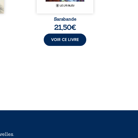
Sarabande
Meurtre 
po
21,50
€
VOIR CE LIVRE
elles.