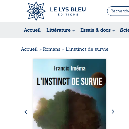
Romans
Contemporain
Rom
Accueil
Littérature
Essais & docs
Sci
Suspense / Thriller / Policier
Érot
Fantastique
Hist
Science-fiction
Rég
Accueil
»
Romans
»
L’instinct de survie