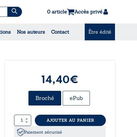
0 article
Accès privé
tions
Nos auteurs
Contact
Être édité
CONSULTEZ NOS
MEILLEURES VENTES
14,40€
Broché
ePub
quantité
AJOUTER AU PANIER
de
L’instinct
Paiement sécurisé