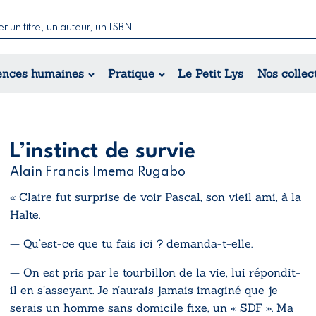
Nouvelles & Contes
Poésie
ance
Jeunesse
ences humaines
Pratique
Le Petit Lys
Nos collec
Théâtre
ique
orique
ional
L’instinct de survie
Alain Francis Imema Rugabo
« Claire fut surprise de voir Pascal, son vieil ami, à la
Halte.
— Qu’est-ce que tu fais ici ? demanda-t-elle.
— On est pris par le tourbillon de la vie, lui répondit-
il en s’asseyant. Je n’aurais jamais imaginé que je
serais un homme sans domicile fixe, un « SDF ». Ma