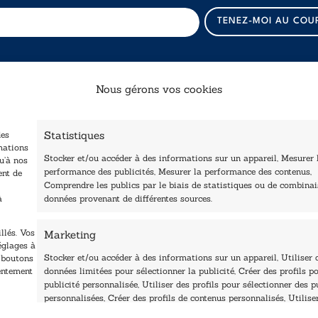
*
TENEZ-MOI AU COU
*
E
-
m
a
Nous gérons vos cookies
i
l
Catalogue
Navigation
Statistiques
des
ccueil
Littérature
mations
Stocker et/ou accéder à des informations sur un appareil, Mesurer 
tre édité
u’à nos
Essai & docs
performance des publicités, Mesurer la performance des contenus,
ent de
Contactez-nous
Comprendre les publics par le biais de statistiques ou de combina
Sciences humaines
Les Plumes du Lys Bleu
à
données provenant de différentes sources.
rix sciences humaines
Pratique
t sociales
Le Petit Lys
llés. Vos
Marketing
os collections
églages à
Nos auteurs
Stocker et/ou accéder à des informations sur un appareil, Utiliser 
s boutons
sentement
données limitées pour sélectionner la publicité, Créer des profils po
publicité personnalisée, Utiliser des profils pour sélectionner des p
personnalisées, Créer des profils de contenus personnalisés, Utilise
profils pour sélectionner des contenus personnalisés, Développer et