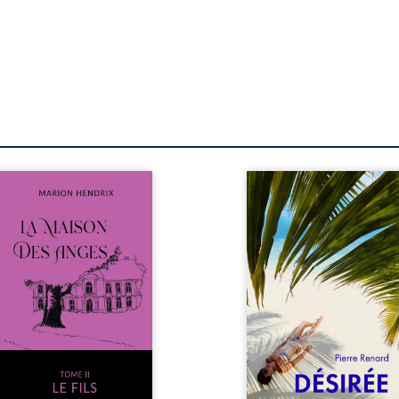
s sommes en 1979, soit 15
Au réveil, Pierre, je
s après le décès du
retraité, découvre qu’il
riarche Anatole-Eustache.
devenu une séduisa
 famille devra affronter
femme métissée de tre
n seulement un inconnu
ans. À peine a-t-il comm
i rôde autour du domaine
à apprivoiser ce nouv
 dont Firmin, le fidèle
corps qu’Ange surgit dan
jordome, redoute les
vie et fait vaciller toutes
ites, le passé encombrant
certitudes. Entre e
Anatole-Eustache, la
l’attirance est immédia
lédiction familiale, mais
brûlante jusqu’à ce qu
ssi la toute-puissance de
secret familial fasse pl
uthier. Mais comment
l’impensable : et s’ils éta
mpter cet enfant avant
demi-frère et