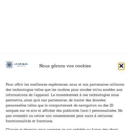
VOIR CE LIVRE
VOIR CE LIVRE
VOIR CE LIVRE
VOIR CE LIVRE
VOIR CE LIVRE
VOIR CE LIVRE
VOIR CE LIVRE
VOIR CE LIVRE
VOIR CE LIVRE
VOIR CE LIVRE
VOIR CE LIVRE
VOIR CE LIVRE
VOIR CE LIVRE
VOIR CE LIVRE
VOIR CE LIVRE
VOIR CE LIVRE
VOIR CE LIVRE
VOIR CE LIVRE
VOIR CE LIVRE
VOIR CE LIVRE
VOIR CE LIVRE
VOIR CE LIVRE
VOIR CE LIVRE
VOIR CE LIVRE
VOIR CE LIVRE
VOIR CE LIVRE
VOIR CE LIVRE
VOIR CE LIVRE
VOIR CE LIVRE
VOIR CE LIVRE
VOIR CE LIVRE
VOIR CE LIVRE
Nous gérons vos cookies
Pour offrir les meilleures expériences, nous et nos partenaires utilisons
des technologies telles que les cookies pour stocker et/ou accéder aux
informations de l’appareil. Le consentement à ces technologies nous
Inscription à la newsletter
permettra, ainsi qu’à nos partenaires, de traiter des données
Inscrivez-vous à notre newsletter et recevez nos
personnelles telles que le comportement de navigation ou des ID
uniques sur ce site et afficher des publicités (non-) personnalisées. Ne
dernières nouvelles.
pas consentir ou retirer son consentement peut nuire à certaines
E
E
fonctionnalités et fonctions.
-
-
Cliquez ci-dessous pour accepter ce qui précède ou faites des choix