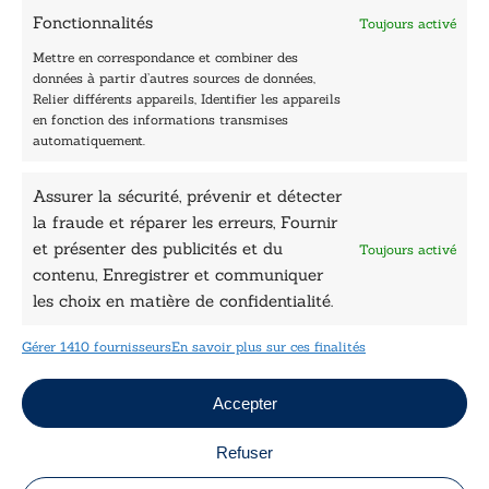
Contactez-nous
Fonctionnalités
Toujours activé
Les Plumes du Lys Bleu
Prix sciences humaines et sociales
Mettre en correspondance et combiner des
Nos collections
données à partir d’autres sources de données,
Nos auteurs
Relier différents appareils, Identifier les appareils
Catalogue
en fonction des informations transmises
automatiquement.
Littérature
Essai & docs
Assurer la sécurité, prévenir et détecter
Sciences humaines
la fraude et réparer les erreurs, Fournir
Pratique
Le Petit Lys
et présenter des publicités et du
Toujours activé
Données légales
contenu, Enregistrer et communiquer
les choix en matière de confidentialité.
Conditions Générales de vente
Déclaration de confidentialité
Gérer 1410 fournisseurs
En savoir plus sur ces finalités
Politique de cookies
Mentions légales
Jeux concours
Accepter
Refuser
Copyright © 2026 Le Lys Bleu Éditions tous droits
réservés