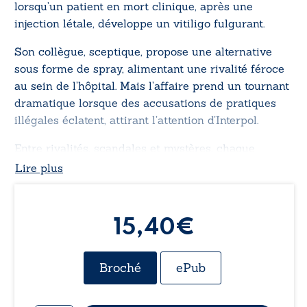
lorsqu’un patient en mort clinique, après une
injection létale, développe un vitiligo fulgurant.
Son collègue, sceptique, propose une alternative
sous forme de spray, alimentant une rivalité féroce
au sein de l’hôpital. Mais l’affaire prend un tournant
dramatique lorsque des accusations de pratiques
illégales éclatent, attirant l’attention d’Interpol.
Entre rivalités, scandales et mystères, chaque
révélation bouleverse les certitudes. Jusqu’où sont-
Lire plus
ils prêts à aller pour défendre leurs vérités ?
15,40€
Broché
ePub