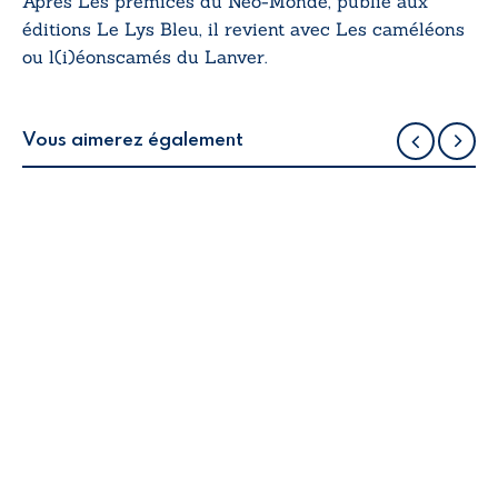
Après
Les prémices du Néo-Monde
, publié aux
éditions Le Lys Bleu, il revient avec
Les caméléons
ou l(i)éonscamés du Lanver
.
Vous aimerez également