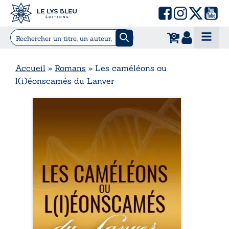
0
Accueil
»
Romans
»
Les caméléons ou
l(i)éonscamés du Lanver