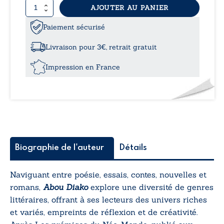
quantité
AJOUTER AU PANIER
de
Les
Paiement sécurisé
caméléons
ou
Livraison pour 3€, retrait gratuit
l(i)éonscamés
du
Impression en France
Lanver
Biographie de l'auteur
Détails
Naviguant entre poésie, essais, contes, nouvelles et
romans,
Abou Diako
explore une diversité de genres
littéraires, offrant à ses lecteurs des univers riches
et variés, empreints de réflexion et de créativité.