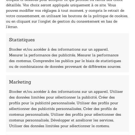
m
m
détaillés. Vos choix seront appliqués uniquement à ce site. Vous
a
a
pouvez modifier vos réglages à tout moment, y compris le retrait de
TENEZ-MOI AU COURANT !
i
i
votre consentement, en utilisant les boutons de la politique de cookies,
l
l
ou en cliquant sur l’onglet de gestion du consentement en bas de
*
E
l’écran.
-
m
Statistiques
a
i
Stocker et/ou accéder à des informations sur un appareil,
l
Mesurer la performance des publicités, Mesurer la performance
E
des contenus, Comprendre les publics par le biais de statistiques
-
40, rue du Louvre 75001 Paris
ou de combinaisons de données provenant de différentes sources.
m
01 76 50 38 88
a
i
Marketing
Horaires du standard
l
De mardi à vendredi :
Stocker et/ou accéder à des informations sur un appareil, Utiliser
des données limitées pour sélectionner la publicité, Créer des
9h - 12h et 13h30 - 16h30
profils pour la publicité personnalisée, Utiliser des profils pour
Lundi, samedi et dimanche : fermé
sélectionner des publicités personnalisées, Créer des profils de
Navigation
contenus personnalisés, Utiliser des profils pour sélectionner des
contenus personnalisés, Développer et améliorer les services,
Accueil
Utiliser des données limitées pour sélectionner le contenu.
Être édité