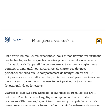
VOIR CE LIVRE
VOIR CE LIVRE
VOIR CE LIVRE
VOIR CE LIVRE
VOIR CE LIVRE
VOIR CE LIVRE
VOIR CE LIVRE
VOIR CE LIVRE
VOIR CE LIVRE
VOIR CE LIVRE
VOIR CE LIVRE
VOIR CE LIVRE
VOIR CE LIVRE
VOIR CE LIVRE
VOIR CE LIVRE
VOIR CE LIVRE
VOIR CE LIVRE
VOIR CE LIVRE
VOIR CE LIVRE
VOIR CE LIVRE
VOIR CE LIVRE
VOIR CE LIVRE
VOIR CE LIVRE
VOIR CE LIVRE
VOIR CE LIVRE
VOIR CE LIVRE
VOIR CE LIVRE
VOIR CE LIVRE
VOIR CE LIVRE
VOIR CE LIVRE
VOIR CE LIVRE
VOIR CE LIVRE
Nous gérons vos cookies
Pour offrir les meilleures expériences, nous et nos partenaires utilisons
des technologies telles que les cookies pour stocker et/ou accéder aux
informations de l’appareil. Le consentement à ces technologies nous
Inscription à la newsletter
permettra, ainsi qu’à nos partenaires, de traiter des données
Inscrivez-vous à notre newsletter et recevez nos
personnelles telles que le comportement de navigation ou des ID
uniques sur ce site et afficher des publicités (non-) personnalisées. Ne
dernières nouvelles.
pas consentir ou retirer son consentement peut nuire à certaines
E
*
fonctionnalités et fonctions.
-
E
Cliquez ci-dessous pour accepter ce qui précède ou faites des choix
m
-
détaillés. Vos choix seront appliqués uniquement à ce site. Vous
a
m
pouvez modifier vos réglages à tout moment, y compris le retrait de
TENEZ-MOI AU COURANT !
i
a
votre consentement, en utilisant les boutons de la politique de cookies,