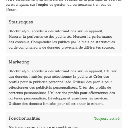
l
i
ou en cliquant sur l’onglet de gestion du consentement en bas de
*
l
l’écran.
E
-
Statistiques
m
a
Stocker et/ou accéder à des informations sur un appareil,
i
Mesurer la performance des publicités, Mesurer la performance
l
des contenus, Comprendre les publics par le biais de statistiques
40, rue du Louvre 75001 Paris
ou de combinaisons de données provenant de différentes sources.
01 76 50 38 88
Marketing
Horaires du standard
De mardi à vendredi :
Stocker et/ou accéder à des informations sur un appareil, Utiliser
des données limitées pour sélectionner la publicité, Créer des
9h - 12h et 13h30 - 16h30
profils pour la publicité personnalisée, Utiliser des profils pour
Lundi, samedi et dimanche : fermé
sélectionner des publicités personnalisées, Créer des profils de
Navigation
contenus personnalisés, Utiliser des profils pour sélectionner des
contenus personnalisés, Développer et améliorer les services,
Accueil
Utiliser des données limitées pour sélectionner le contenu.
Être édité
Contactez-nous
Fonctionnalités
Toujours activé
Les Plumes du Lys Bleu
Prix sciences humaines et sociales
Mettre en correspondance et combiner des