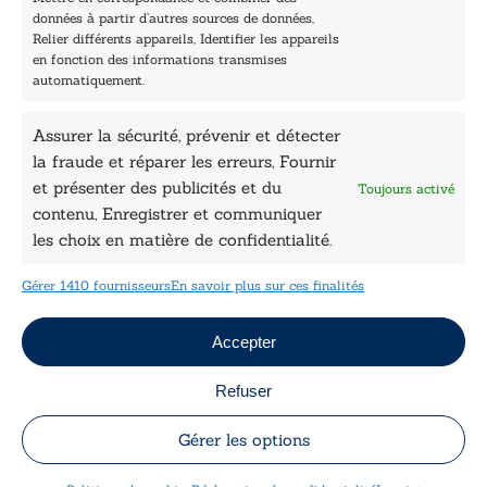
Nos collections
données à partir d’autres sources de données,
Nos auteurs
Relier différents appareils, Identifier les appareils
Catalogue
en fonction des informations transmises
automatiquement.
Littérature
Essai & docs
Assurer la sécurité, prévenir et détecter
Sciences humaines
Pratique
la fraude et réparer les erreurs, Fournir
Le Petit Lys
et présenter des publicités et du
Toujours activé
Données légales
contenu, Enregistrer et communiquer
les choix en matière de confidentialité.
Conditions Générales de vente
Déclaration de confidentialité
Gérer 1410 fournisseurs
En savoir plus sur ces finalités
Politique de cookies
Mentions légales
Jeux concours
Accepter
Refuser
Copyright © 2026 Le Lys Bleu Éditions tous droits
réservés
Gérer les options