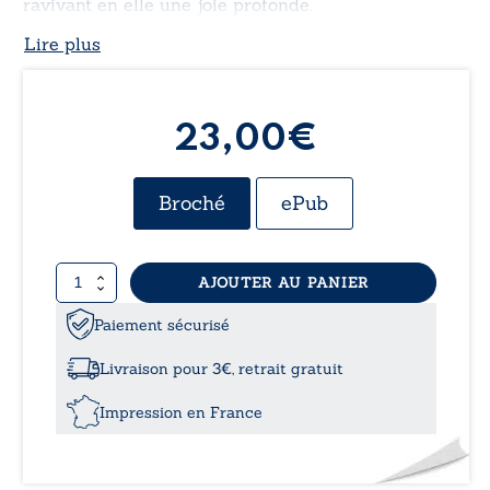
ravivant en elle une joie profonde.
Lire plus
23,00€
Broché
ePub
quantité
AJOUTER AU PANIER
de
La
Paiement sécurisé
flamme
du
Livraison pour 3€, retrait gratuit
Vivant
Impression en France