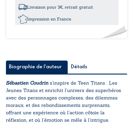
à
Auray
Livraison pour 3€, retrait gratuit
et
retour
Impression en France
à
Quiberon
Biographie de l'auteur
Détails
Sébastien Coudrin
s’inspire de
Teen Titans : Les
Jeunes Titans
et enrichit l’univers des superhéros
avec des personnages complexes, des dilemmes
moraux, et des rebondissements surprenants,
offrant une expérience où l’action côtoie la
réflexion, et où l’émotion se mêle à l’intrigue.