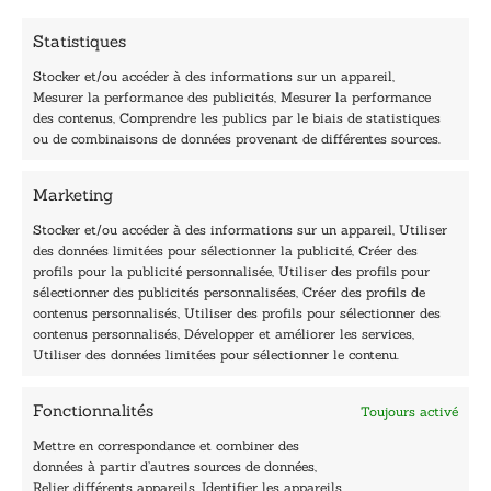
E
-
Statistiques
m
a
Stocker et/ou accéder à des informations sur un appareil,
i
Mesurer la performance des publicités, Mesurer la performance
l
des contenus, Comprendre les publics par le biais de statistiques
40, rue du Louvre 75001 Paris
ou de combinaisons de données provenant de différentes sources.
01 76 50 38 88
Marketing
Horaires du standard
De mardi à vendredi :
Stocker et/ou accéder à des informations sur un appareil, Utiliser
des données limitées pour sélectionner la publicité, Créer des
9h - 12h et 13h30 - 16h30
profils pour la publicité personnalisée, Utiliser des profils pour
Lundi, samedi et dimanche : fermé
sélectionner des publicités personnalisées, Créer des profils de
Navigation
contenus personnalisés, Utiliser des profils pour sélectionner des
contenus personnalisés, Développer et améliorer les services,
Accueil
Utiliser des données limitées pour sélectionner le contenu.
Être édité
Contactez-nous
Fonctionnalités
Toujours activé
Les Plumes du Lys Bleu
Prix sciences humaines et sociales
Mettre en correspondance et combiner des
Nos collections
données à partir d’autres sources de données,
Nos auteurs
Relier différents appareils, Identifier les appareils