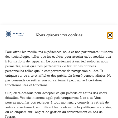
VOIR CE LIVRE
VOIR CE LIVRE
VOIR CE LIVRE
VOIR CE LIVRE
VOIR CE LIVRE
VOIR CE LIVRE
VOIR CE LIVRE
VOIR CE LIVRE
VOIR CE LIVRE
VOIR CE LIVRE
VOIR CE LIVRE
VOIR CE LIVRE
VOIR CE LIVRE
VOIR CE LIVRE
VOIR CE LIVRE
VOIR CE LIVRE
VOIR CE LIVRE
VOIR CE LIVRE
VOIR CE LIVRE
VOIR CE LIVRE
VOIR CE LIVRE
VOIR CE LIVRE
VOIR CE LIVRE
VOIR CE LIVRE
VOIR CE LIVRE
VOIR CE LIVRE
VOIR CE LIVRE
VOIR CE LIVRE
VOIR CE LIVRE
VOIR CE LIVRE
VOIR CE LIVRE
VOIR CE LIVRE
VOIR CE LIVRE
VOIR CE LIVRE
VOIR CE LIVRE
VOIR CE LIVRE
VOIR CE LIVRE
VOIR CE LIVRE
VOIR CE LIVRE
VOIR CE LIVRE
VOIR CE LIVRE
VOIR CE LIVRE
Nous gérons vos cookies
Pour offrir les meilleures expériences, nous et nos partenaires utilisons
des technologies telles que les cookies pour stocker et/ou accéder aux
informations de l’appareil. Le consentement à ces technologies nous
Inscription à la newsletter
permettra, ainsi qu’à nos partenaires, de traiter des données
Inscrivez-vous à notre newsletter et recevez nos
personnelles telles que le comportement de navigation ou des ID
uniques sur ce site et afficher des publicités (non-) personnalisées. Ne
dernières nouvelles.
pas consentir ou retirer son consentement peut nuire à certaines
E
E
fonctionnalités et fonctions.
-
-
Cliquez ci-dessous pour accepter ce qui précède ou faites des choix
m
m
détaillés. Vos choix seront appliqués uniquement à ce site. Vous
a
a
pouvez modifier vos réglages à tout moment, y compris le retrait de
TENEZ-MOI AU COURANT !
i
i
votre consentement, en utilisant les boutons de la politique de cookies,
l
l
ou en cliquant sur l’onglet de gestion du consentement en bas de
*
*
l’écran.