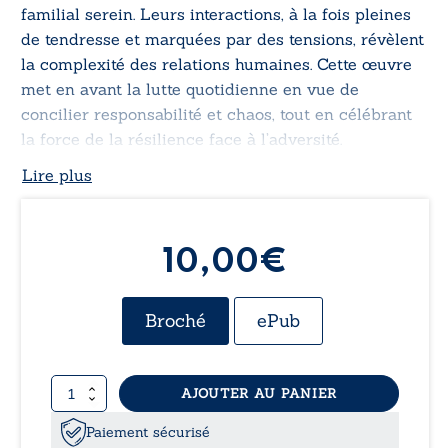
familial serein. Leurs interactions, à la fois pleines
de tendresse et marquées par des tensions, révèlent
la complexité des relations humaines. Cette œuvre
met en avant la lutte quotidienne en vue de
concilier responsabilité et chaos, tout en célébrant
la force de la résilience face à l’adversité.
Lire plus
10,00€
Broché
ePub
quantité
AJOUTER AU PANIER
de
Séjour
Paiement sécurisé