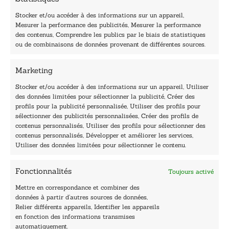
Stocker et/ou accéder à des informations sur un appareil,
Mesurer la performance des publicités, Mesurer la performance
des contenus, Comprendre les publics par le biais de statistiques
40, rue du Louvre 75001 Paris
ou de combinaisons de données provenant de différentes sources.
01 76 50 38 88
Marketing
Horaires du standard
De mardi à vendredi :
Stocker et/ou accéder à des informations sur un appareil, Utiliser
des données limitées pour sélectionner la publicité, Créer des
9h - 12h et 13h30 - 16h30
profils pour la publicité personnalisée, Utiliser des profils pour
Lundi, samedi et dimanche : fermé
sélectionner des publicités personnalisées, Créer des profils de
Navigation
contenus personnalisés, Utiliser des profils pour sélectionner des
contenus personnalisés, Développer et améliorer les services,
Accueil
Utiliser des données limitées pour sélectionner le contenu.
Être édité
Contactez-nous
Fonctionnalités
Toujours activé
Les Plumes du Lys Bleu
Prix sciences humaines et sociales
Mettre en correspondance et combiner des
Nos collections
données à partir d’autres sources de données,
Nos auteurs
Relier différents appareils, Identifier les appareils
Catalogue
en fonction des informations transmises
automatiquement.