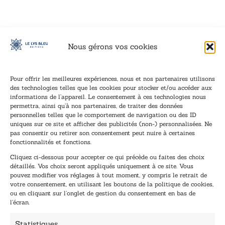
Nous gérons vos cookies
Pour offrir les meilleures expériences, nous et nos partenaires utilisons
des technologies telles que les cookies pour stocker et/ou accéder aux
informations de l’appareil. Le consentement à ces technologies nous
Inscription à la newsletter
permettra, ainsi qu’à nos partenaires, de traiter des données
Inscrivez-vous à notre newsletter et recevez nos
personnelles telles que le comportement de navigation ou des ID
uniques sur ce site et afficher des publicités (non-) personnalisées. Ne
dernières nouvelles.
pas consentir ou retirer son consentement peut nuire à certaines
E
E
fonctionnalités et fonctions.
-
-
Cliquez ci-dessous pour accepter ce qui précède ou faites des choix
m
m
détaillés. Vos choix seront appliqués uniquement à ce site. Vous
a
a
pouvez modifier vos réglages à tout moment, y compris le retrait de
TENEZ-MOI AU COURANT !
i
i
votre consentement, en utilisant les boutons de la politique de cookies,
l
l
ou en cliquant sur l’onglet de gestion du consentement en bas de
*
*
l’écran.
*
Statistiques