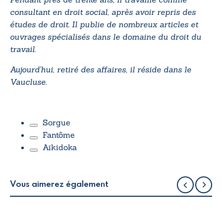
consultant en droit social, après avoir repris des
études de droit. Il publie de nombreux articles et
ouvrages spécialisés dans le domaine du droit du
travail.
Aujourd’hui, retiré des affaires, il réside dans le
Vaucluse.
Sorgue
Retirer
Fantôme
un
Retirer
Aïkidoka
terme :
un
Retirer
Sorgue
terme :
un
Fantôme
terme :
Aïkidoka
Vous aimerez également