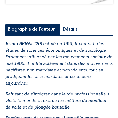
rencontrés et qu’on nous a offert ces plants de
basilic…
Quand je raconte cela à cette inconnue rencontrée
par hasard… Mais, est-ce bien par hasard ? Quel rôle
Biographie de l'auteur
Détails
joue-t-elle et pourquoi son insistance à vouloir
absolument découvrir la vérité ? Peu importe,
Bruno BENATTAR
est né en 1951, il poursuit des
comme elle, vous allez ouvrir de grands yeux ébahis
études de sciences économiques et de sociologie.
et considérer mon récit avec scepticisme, pour
Fortement influencé par les mouvements sociaux de
finalement me prendre pour un individu étrange et
mai 1968, il milite activement dans des mouvements
certainement un mythomane. Pour suivre son
pacifistes, non marxistes et non violents, tout en
exemple, vous ne manquerez pas d’inventer des
pratiquant les arts martiaux, et ce, encore
solutions simplistes comme une histoire de cœur,
aujourd’hui.
d’argent ou de guerre entre écoles d’arts martiaux.
Refusant de s’intégrer dans la vie professionnelle, il
Alors là, vous n’y êtes pas du tout.
visite le monde et exerce les métiers de moniteur
de voile et de plongée bouteille.
Pendant près de trente ans, il travaille comme