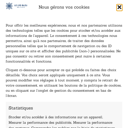
Nous gérons vos cookies
Pour offrir les meilleures expériences, nous et nos partenaires utilisons
des technologies telles que les cookies pour stocker et/ou accéder aux
informations de l’appareil. Le consentement à ces technologies nous
Inscription à la newsletter
permettra, ainsi qu’à nos partenaires, de traiter des données
Inscrivez-vous à notre newsletter et recevez nos
personnelles telles que le comportement de navigation ou des ID
uniques sur ce site et afficher des publicités (non-) personnalisées. Ne
dernières nouvelles.
pas consentir ou retirer son consentement peut nuire à certaines
E
E
fonctionnalités et fonctions.
-
-
Cliquez ci-dessous pour accepter ce qui précède ou faites des choix
m
m
détaillés. Vos choix seront appliqués uniquement à ce site. Vous
a
a
pouvez modifier vos réglages à tout moment, y compris le retrait de
TENEZ-MOI AU COURANT !
i
i
votre consentement, en utilisant les boutons de la politique de cookies,
l
l
ou en cliquant sur l’onglet de gestion du consentement en bas de
*
E
l’écran.
-
m
Statistiques
a
i
Stocker et/ou accéder à des informations sur un appareil,
l
Mesurer la performance des publicités, Mesurer la performance
E
des contenus, Comprendre les publics par le biais de statistiques