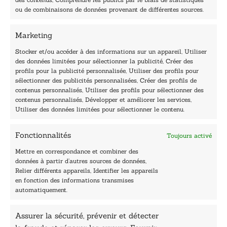
-
40, rue du Louvre 75001 Paris
ou de combinaisons de données provenant de différentes sources.
m
01 76 50 38 88
a
i
Marketing
Horaires du standard
l
De mardi à vendredi :
Stocker et/ou accéder à des informations sur un appareil, Utiliser
des données limitées pour sélectionner la publicité, Créer des
9h - 12h et 13h30 - 16h30
profils pour la publicité personnalisée, Utiliser des profils pour
Lundi, samedi et dimanche : fermé
sélectionner des publicités personnalisées, Créer des profils de
Navigation
contenus personnalisés, Utiliser des profils pour sélectionner des
contenus personnalisés, Développer et améliorer les services,
Accueil
Utiliser des données limitées pour sélectionner le contenu.
Être édité
Contactez-nous
Fonctionnalités
Toujours activé
Les Plumes du Lys Bleu
Prix sciences humaines et sociales
Mettre en correspondance et combiner des
Nos collections
données à partir d’autres sources de données,
Nos auteurs
Relier différents appareils, Identifier les appareils
Catalogue
en fonction des informations transmises
automatiquement.
Littérature
Essai & docs
Assurer la sécurité, prévenir et détecter
Sciences humaines