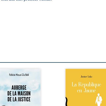
berge de la maison de la
En République Fédérale
stice est un récit-
Congo, la naissance
moignage consacré au
jumeaux de races différe
rcours exemplaire de
bouleverse l’ordre établ
ala Zi Nkuaku Lema Félix.
Senior est Noir et Junior
gistrat intègre, fervent
Blanc, bien que nés d
fenseur des droits
couple de Noirs. Très vi
umains et de
l’événement attire les mé
ndépendance judiciaire, il
internationaux et transf