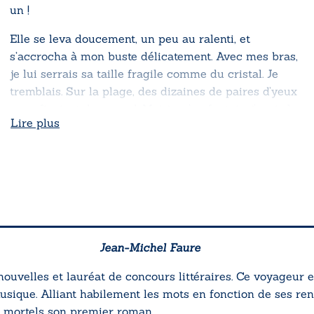
un !
Elle se leva doucement, un peu au ralenti, et
s’accrocha à mon buste délicatement. Avec mes bras,
je lui serrais sa taille fragile comme du cristal. Je
tremblais. Sur la plage, des dizaines de paires d’yeux
nous fixaient du regard. Moi je m’en foutais, j’avais les
Lire plus
yeux fermés comme… Coralie.
Et la chanson prit fin, laissant juste le temps aux
frissons continus de terminer leur danse. »
Jean-Michel Faure
nouvelles et lauréat de concours littéraires. Ce voyageur e
musique. Alliant habilement les mots en fonction de ses ren
 mortels
son premier roman.