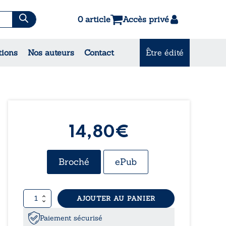
0 article
Accès privé
tions
Nos auteurs
Contact
Être édité
CONSULTEZ NOS
MEILLEURES VENTES
14,80€
Broché
ePub
quantité
AJOUTER AU PANIER
de
Les
Paiement sécurisé