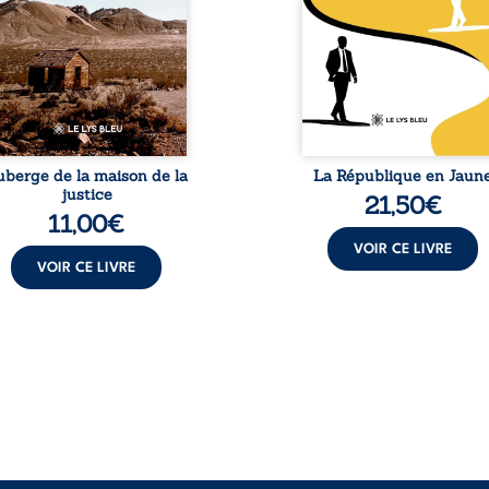
it sa carrière de trente-
le bébé blanc en une fig
atre ans brutalement
emblématique sacr
isée par une révocation
investie, selon certains, d
itraire en 2009, plongeant
mission salvatri
 vie dans un chaos
Cependant, sous couvert de
matériel et moral. À ...
uberge de la maison de la
La République en Jaun
justice
21,50
€
11,00
€
VOIR CE LIVRE
VOIR CE LIVRE