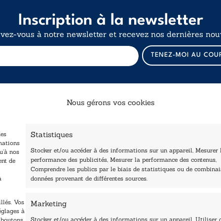
Inscription à la newsletter
ivez-vous à notre newsletter et recevez nos dernières nouv
*
TENEZ-MOI AU COU
*
E
-
m
a
Nous gérons vos cookies
i
l
Catalogue
Navigation
Statistiques
des
ccueil
Littérature
mations
Stocker et/ou accéder à des informations sur un appareil, Mesurer 
tre édité
u’à nos
Essai & docs
performance des publicités, Mesurer la performance des contenus,
ent de
Contactez-nous
Comprendre les publics par le biais de statistiques ou de combina
Sciences humaines
Les Plumes du Lys Bleu
à
données provenant de différentes sources.
rix sciences humaines
Pratique
t sociales
Le Petit Lys
llés. Vos
Marketing
os collections
églages à
Nos auteurs
Stocker et/ou accéder à des informations sur un appareil, Utiliser 
s boutons