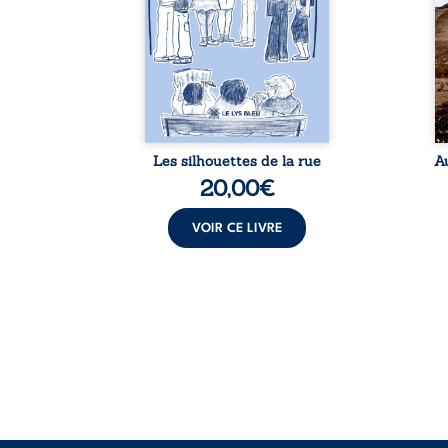
p vrai,
différent sur celles et ceux
vo
est une
qui nous entourent, à deviner
qu
ue nue.
ce qui se cache derrière les
br
me. Une
apparences et à s’ouvrir au
arb
ce pour
fourmillement sensible de
sa
...
notre ...
Les silhouettes de la rue
A
20,00
€
VOIR CE LIVRE