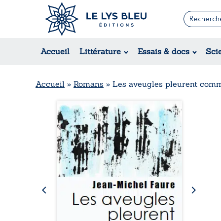
Romans
Contemporain
Rom
Accueil
Littérature
Essais & docs
Sci
Suspense / Thriller / Policier
Érot
Fantastique
Hist
Science-fiction
Rég
Accueil
»
Romans
»
Les aveugles pleurent comm