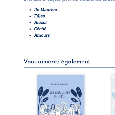
Ile Maurice,
Filles
Alcool
Cécité
Amours
Vous aimerez également
 refus.
Les silhouettes de la rue
Au
d’une
donne la parole à six
ju
. Entre
personnages ordinaires,
té
on ne
traversés par des pensées,
pa
amours
des émotions et des silences
Mb
 corps
qui pourraient appartenir à
Ma
s liens
chacun de nous. À travers
dé
uvrage
leurs parcours, ce roman
h
eux qui
invite à porter un regard
l’i