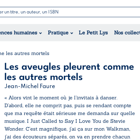
Nouvelles & Contes
Poésie
ance
Jeunesse
ences humaines
Pratique
Le Petit Lys
Nos collec
Théâtre
ique
orique
ional
e les autres mortels
Les aveugles pleurent comme
les autres mortels
Jean-Michel Faure
« Alors vint le moment où je l’invitais à danser.
D’abord, elle ne comprit pas, puis se rendant compte
que ma requête était sérieuse me demanda sur quelle
musique. I Just Called to Say I Love You de Stevie
Wonder. C’est magnifique, j’ai ça sur mon Walkman,
j’ai des écouteurs séparés, on va en prendre chacun