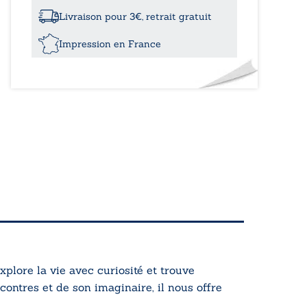
aveugles
pleurent
Livraison pour 3€, retrait gratuit
comme
les
Impression en France
autres
mortels
xplore la vie avec curiosité et trouve
contres et de son imaginaire, il nous offre