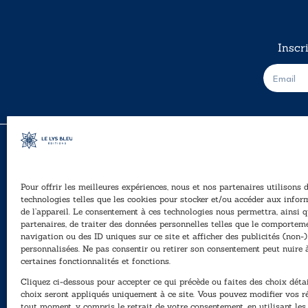
Inscr
E
-
m
a
i
l
*
Pour offrir les meilleures expériences, nous et nos partenaires utilisons 
A
technologies telles que les cookies pour stocker et/ou accéder aux infor
Ê
de l’appareil. Le consentement à ces technologies nous permettra, ainsi q
40, rue du Louvre 75001 Paris
partenaires, de traiter des données personnelles telles que le comportem
01 76 50 38 88
navigation ou des ID uniques sur ce site et afficher des publicités (non-)
personnalisées. Ne pas consentir ou retirer son consentement peut nuire 
P
Horaires du standard
certaines fonctionnalités et fonctions.
e
De mardi à vendredi :
Cliquez ci-dessous pour accepter ce qui précède ou faites des choix détai
N
9h - 12h et 13h30 - 16h30
choix seront appliqués uniquement à ce site. Vous pouvez modifier vos r
tout moment, y compris le retrait de votre consentement, en utilisant le