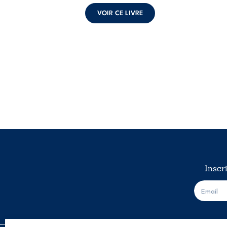
VOIR CE LIVRE
Inscr
E
-
m
a
i