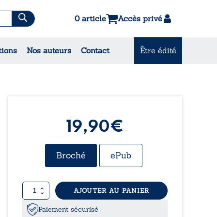
0 article
Accès privé
tions
Nos auteurs
Contact
Être édité
CONSULTEZ NOS
MEILLEURES VENTES
19,90€
Broché
ePub
quantité
AJOUTER AU PANIER
de
Le
Paiement sécurisé