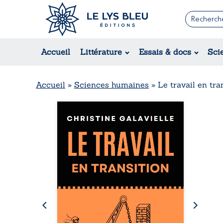
Romans
Contemporain
Rom
Accueil
Littérature
Essais & docs
Sci
Suspense / Thriller / Policier
Érot
Fantastique
Hist
Science-fiction
Rég
Accueil
»
Sciences humaines
»
Le travail en tra