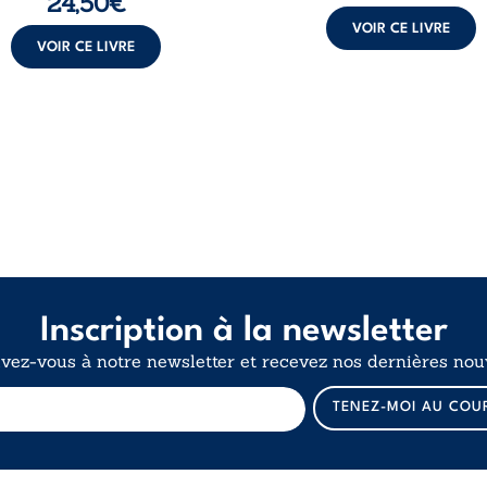
24,50
€
VOIR CE LIVRE
VOIR CE LIVRE
Inscription à la newsletter
ivez-vous à notre newsletter et recevez nos dernières nouv
E
TENEZ-MOI AU COU
-
m
a
i