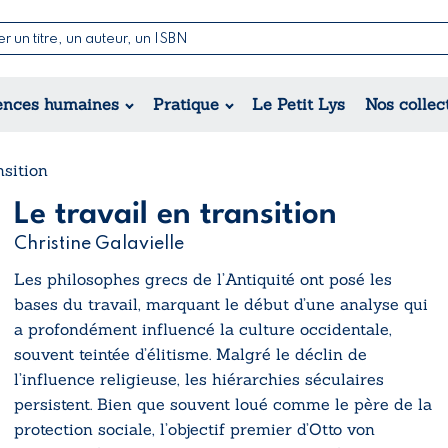
Nouvelles & Contes
Poésie
ance
Jeunesse
ences humaines
Pratique
Le Petit Lys
Nos collec
Théâtre
ique
orique
ional
nsition
Le travail en transition
Christine Galavielle
Les philosophes grecs de l’Antiquité ont posé les
bases du travail, marquant le début d’une analyse qui
a profondément influencé la culture occidentale,
souvent teintée d’élitisme. Malgré le déclin de
l’influence religieuse, les hiérarchies séculaires
persistent. Bien que souvent loué comme le père de la
protection sociale, l’objectif premier d’Otto von