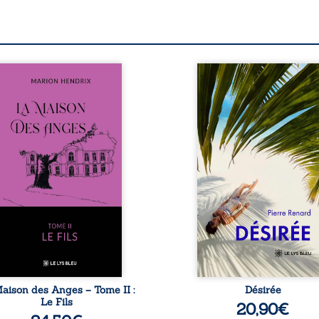
s sommes en 1979, soit 15
Au réveil, Pierre, je
s après le décès du
retraité, découvre qu’il
riarche Anatole-Eustache.
devenu une séduisa
 famille devra affronter
femme métissée de tre
n seulement un inconnu
ans. À peine a-t-il comm
i rôde autour du domaine
à apprivoiser ce nouv
 dont Firmin, le fidèle
corps qu’Ange surgit dan
jordome, redoute les
vie et fait vaciller toutes
ites, le passé encombrant
certitudes. Entre e
Anatole-Eustache, la
l’attirance est immédia
lédiction familiale, mais
brûlante jusqu’à ce qu
ssi la toute-puissance de
secret familial fasse pl
uthier. Mais comment
l’impensable : et s’ils éta
mpter cet enfant avant
demi-frère et
qu’il ...
aison des Anges – Tome II :
Désirée
Le Fils
20,90
€