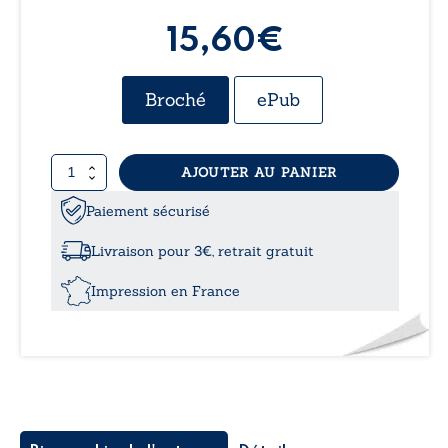
15,60€
Broché
ePub
quantité
AJOUTER AU PANIER
de
Le
Paiement sécurisé
fictionnaire
éphémère
Livraison pour 3€, retrait gratuit
Impression en France