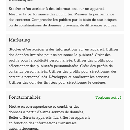
m
a
Stocker et/ou accéder à des informations sur un appareil,
i
Mesurer la performance des publicités, Mesurer la performance
l
des contenus, Comprendre les publics par le biais de statistiques
40, rue du Louvre 75001 Paris
ou de combinaisons de données provenant de différentes sources.
01 76 50 38 88
Marketing
Horaires du standard
De mardi à vendredi :
Stocker et/ou accéder à des informations sur un appareil, Utiliser
des données limitées pour sélectionner la publicité, Créer des
9h - 12h et 13h30 - 16h30
profils pour la publicité personnalisée, Utiliser des profils pour
Lundi, samedi et dimanche : fermé
sélectionner des publicités personnalisées, Créer des profils de
Navigation
contenus personnalisés, Utiliser des profils pour sélectionner des
contenus personnalisés, Développer et améliorer les services,
Accueil
Utiliser des données limitées pour sélectionner le contenu.
Être édité
Contactez-nous
Fonctionnalités
Toujours activé
Les Plumes du Lys Bleu
Prix sciences humaines et sociales
Mettre en correspondance et combiner des
Nos collections
données à partir d’autres sources de données,
Nos auteurs
Relier différents appareils, Identifier les appareils
Catalogue
en fonction des informations transmises
automatiquement.