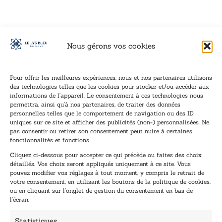
Nous gérons vos cookies
Pour offrir les meilleures expériences, nous et nos partenaires utilisons
des technologies telles que les cookies pour stocker et/ou accéder aux
informations de l’appareil. Le consentement à ces technologies nous
Inscription à la newsletter
permettra, ainsi qu’à nos partenaires, de traiter des données
Inscrivez-vous à notre newsletter et recevez nos
personnelles telles que le comportement de navigation ou des ID
uniques sur ce site et afficher des publicités (non-) personnalisées. Ne
dernières nouvelles.
pas consentir ou retirer son consentement peut nuire à certaines
E
E
fonctionnalités et fonctions.
-
-
Cliquez ci-dessous pour accepter ce qui précède ou faites des choix
m
m
détaillés. Vos choix seront appliqués uniquement à ce site. Vous
a
a
pouvez modifier vos réglages à tout moment, y compris le retrait de
TENEZ-MOI AU COURANT !
i
i
votre consentement, en utilisant les boutons de la politique de cookies,
l
l
ou en cliquant sur l’onglet de gestion du consentement en bas de
*
*
l’écran.
E
-
Statistiques