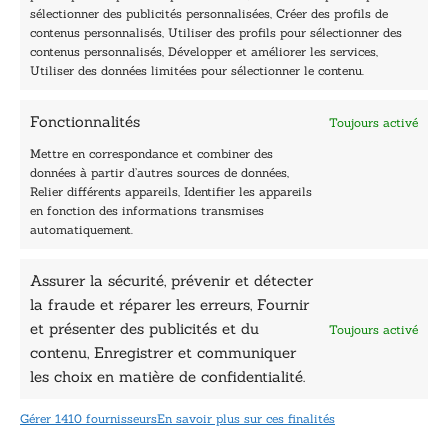
Lundi, samedi et dimanche : fermé
sélectionner des publicités personnalisées, Créer des profils de
Navigation
contenus personnalisés, Utiliser des profils pour sélectionner des
contenus personnalisés, Développer et améliorer les services,
Accueil
Utiliser des données limitées pour sélectionner le contenu.
Être édité
Contactez-nous
Fonctionnalités
Toujours activé
Les Plumes du Lys Bleu
Prix sciences humaines et sociales
Mettre en correspondance et combiner des
Nos collections
données à partir d’autres sources de données,
Nos auteurs
Relier différents appareils, Identifier les appareils
Catalogue
en fonction des informations transmises
automatiquement.
Littérature
Essai & docs
Assurer la sécurité, prévenir et détecter
Sciences humaines
la fraude et réparer les erreurs, Fournir
Pratique
Le Petit Lys
et présenter des publicités et du
Toujours activé
Données légales
contenu, Enregistrer et communiquer
les choix en matière de confidentialité.
Conditions Générales de vente
Déclaration de confidentialité
Gérer 1410 fournisseurs
En savoir plus sur ces finalités
Politique de cookies
Mentions légales