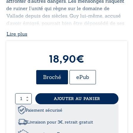
affronter d’autres dangers. Les mensonges risquent
de ruiner l’unité qui règne sur le domaine de
Vallade depuis des siècles. Guy lui-même, accusé
d’avoir émigré, pourrait bien être dépossédé de ses
biens.
Lire plus
18,90€
Broché
ePub
quantité
AJOUTER AU PANIER
de
Le
Paiement sécurisé
cri
de
Livraison pour 3€, retrait gratuit
la
Cagouille