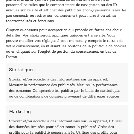
Inscrivez-vous à notre newsletter et recevez nos
personnelles telles que le comportement de navigation ou des ID
uniques sur ce site et afficher des publicités (non-) personnalisées. Ne
dernières nouvelles.
pas consentir ou retirer son consentement peut nuire à certaines
E
E
fonctionnalités et fonctions.
-
-
Cliquez ci-dessous pour accepter ce qui précède ou faites des choix
m
m
détaillés. Vos choix seront appliqués uniquement à ce site. Vous
a
a
pouvez modifier vos réglages à tout moment, y compris le retrait de
TENEZ-MOI AU COURANT !
i
i
votre consentement, en utilisant les boutons de la politique de cookies,
l
l
ou en cliquant sur l’onglet de gestion du consentement en bas de
*
E
l’écran.
-
m
Statistiques
a
i
Stocker et/ou accéder à des informations sur un appareil,
l
Mesurer la performance des publicités, Mesurer la performance
E
des contenus, Comprendre les publics par le biais de statistiques
-
40, rue du Louvre 75001 Paris
ou de combinaisons de données provenant de différentes sources.
m
01 76 50 38 88
a
i
Marketing
Horaires du standard
l
De mardi à vendredi :
Stocker et/ou accéder à des informations sur un appareil, Utiliser
des données limitées pour sélectionner la publicité, Créer des
9h - 12h et 13h30 - 16h30
profils pour la publicité personnalisée, Utiliser des profils pour