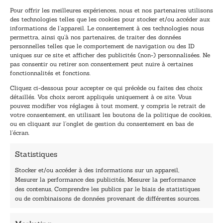
Pour offrir les meilleures expériences, nous et nos partenaires utilisons
des technologies telles que les cookies pour stocker et/ou accéder aux
informations de l’appareil. Le consentement à ces technologies nous
Inscription à la newsletter
permettra, ainsi qu’à nos partenaires, de traiter des données
Inscrivez-vous à notre newsletter et recevez nos
personnelles telles que le comportement de navigation ou des ID
uniques sur ce site et afficher des publicités (non-) personnalisées. Ne
dernières nouvelles.
pas consentir ou retirer son consentement peut nuire à certaines
E
E
fonctionnalités et fonctions.
-
-
Cliquez ci-dessous pour accepter ce qui précède ou faites des choix
m
m
détaillés. Vos choix seront appliqués uniquement à ce site. Vous
a
a
pouvez modifier vos réglages à tout moment, y compris le retrait de
TENEZ-MOI AU COURANT !
i
i
votre consentement, en utilisant les boutons de la politique de cookies,
l
l
ou en cliquant sur l’onglet de gestion du consentement en bas de
*
E
l’écran.
-
m
Statistiques
a
i
Stocker et/ou accéder à des informations sur un appareil,
l
Mesurer la performance des publicités, Mesurer la performance
E
des contenus, Comprendre les publics par le biais de statistiques
-
40, rue du Louvre 75001 Paris
ou de combinaisons de données provenant de différentes sources.
m
01 76 50 38 88
a