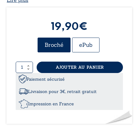
19,90€
Broché
ePub
quantité
AJOUTER AU PANIER
de
La
Paiement sécurisé
rançon
du
Livraison pour 3€, retrait gratuit
bonheur
Impression en France