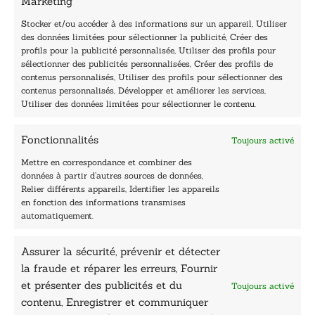
i
Marketing
Horaires du standard
l
De mardi à vendredi :
Stocker et/ou accéder à des informations sur un appareil, Utiliser
des données limitées pour sélectionner la publicité, Créer des
9h - 12h et 13h30 - 16h30
profils pour la publicité personnalisée, Utiliser des profils pour
Lundi, samedi et dimanche : fermé
sélectionner des publicités personnalisées, Créer des profils de
Navigation
contenus personnalisés, Utiliser des profils pour sélectionner des
contenus personnalisés, Développer et améliorer les services,
Accueil
Utiliser des données limitées pour sélectionner le contenu.
Être édité
Contactez-nous
Fonctionnalités
Toujours activé
Les Plumes du Lys Bleu
Prix sciences humaines et sociales
Mettre en correspondance et combiner des
Nos collections
données à partir d’autres sources de données,
Nos auteurs
Relier différents appareils, Identifier les appareils
Catalogue
en fonction des informations transmises
automatiquement.
Littérature
Essai & docs
Assurer la sécurité, prévenir et détecter
Sciences humaines
la fraude et réparer les erreurs, Fournir
Pratique
Le Petit Lys
et présenter des publicités et du
Toujours activé
Données légales
contenu, Enregistrer et communiquer