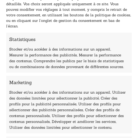
m
m
détaillés. Vos choix seront appliqués uniquement à ce site. Vous
a
a
pouvez modifier vos réglages à tout moment, y compris le retrait de
TENEZ-MOI AU COURANT !
i
i
votre consentement, en utilisant les boutons de la politique de cookies,
l
l
ou en cliquant sur l’onglet de gestion du consentement en bas de
*
*
l’écran.
E
-
Statistiques
m
a
Stocker et/ou accéder à des informations sur un appareil,
i
Mesurer la performance des publicités, Mesurer la performance
l
des contenus, Comprendre les publics par le biais de statistiques
40, rue du Louvre 75001 Paris
ou de combinaisons de données provenant de différentes sources.
01 76 50 38 88
Marketing
Horaires du standard
De mardi à vendredi :
Stocker et/ou accéder à des informations sur un appareil, Utiliser
des données limitées pour sélectionner la publicité, Créer des
9h - 12h et 13h30 - 16h30
profils pour la publicité personnalisée, Utiliser des profils pour
Lundi, samedi et dimanche : fermé
sélectionner des publicités personnalisées, Créer des profils de
Navigation
contenus personnalisés, Utiliser des profils pour sélectionner des
contenus personnalisés, Développer et améliorer les services,
Accueil
Utiliser des données limitées pour sélectionner le contenu.
Être édité