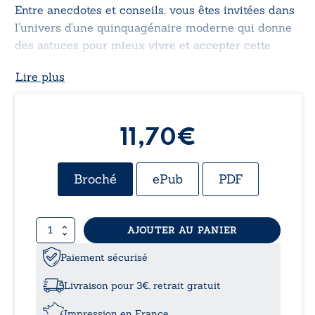
Entre anecdotes et conseils, vous êtes invitées dans
l’univers d’une quinquagénaire moderne qui donne
des astuces pour mieux vivre et accepter cette
autre étape de la vie.
Lire plus
11,70€
Broché
ePub
PDF
quantité
AJOUTER AU PANIER
de
J'assume
Paiement sécurisé
mes
rides,
Livraison pour 3€, retrait gratuit
et
vous
Impression en France