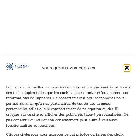
VOIR CE LIVRE
VOIR CE LIVRE
VOIR CE LIVRE
VOIR CE LIVRE
VOIR CE LIVRE
VOIR CE LIVRE
VOIR CE LIVRE
VOIR CE LIVRE
VOIR CE LIVRE
VOIR CE LIVRE
VOIR CE LIVRE
VOIR CE LIVRE
VOIR CE LIVRE
VOIR CE LIVRE
VOIR CE LIVRE
VOIR CE LIVRE
VOIR CE LIVRE
VOIR CE LIVRE
VOIR CE LIVRE
VOIR CE LIVRE
VOIR CE LIVRE
VOIR CE LIVRE
VOIR CE LIVRE
VOIR CE LIVRE
VOIR CE LIVRE
VOIR CE LIVRE
VOIR CE LIVRE
VOIR CE LIVRE
VOIR CE LIVRE
VOIR CE LIVRE
VOIR CE LIVRE
VOIR CE LIVRE
Nous gérons vos cookies
Pour offrir les meilleures expériences, nous et nos partenaires utilisons
des technologies telles que les cookies pour stocker et/ou accéder aux
informations de l’appareil. Le consentement à ces technologies nous
Inscription à la newsletter
permettra, ainsi qu’à nos partenaires, de traiter des données
Inscrivez-vous à notre newsletter et recevez nos
personnelles telles que le comportement de navigation ou des ID
uniques sur ce site et afficher des publicités (non-) personnalisées. Ne
dernières nouvelles.
pas consentir ou retirer son consentement peut nuire à certaines
E
E
fonctionnalités et fonctions.
-
-
Cliquez ci-dessous pour accepter ce qui précède ou faites des choix