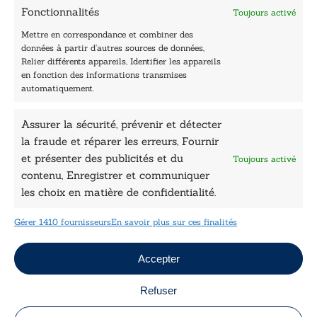
Contactez-nous
Fonctionnalités
Toujours activé
Les Plumes du Lys Bleu
Prix sciences humaines et sociales
Mettre en correspondance et combiner des
Nos collections
données à partir d’autres sources de données,
Nos auteurs
Relier différents appareils, Identifier les appareils
Catalogue
en fonction des informations transmises
automatiquement.
Littérature
Essai & docs
Assurer la sécurité, prévenir et détecter
Sciences humaines
Pratique
la fraude et réparer les erreurs, Fournir
Le Petit Lys
et présenter des publicités et du
Toujours activé
Données légales
contenu, Enregistrer et communiquer
les choix en matière de confidentialité.
Conditions Générales de vente
Déclaration de confidentialité
Gérer 1410 fournisseurs
En savoir plus sur ces finalités
Politique de cookies
Mentions légales
Jeux concours
Accepter
Refuser
Copyright © 2026 Le Lys Bleu Éditions tous droits
réservés