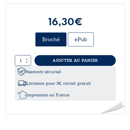
16,30€
Broché
ePub
quantité
AJOUTER AU PANIER
de
Jargon
Paiement sécurisé
du
banc
Livraison pour 3€, retrait gratuit
Impression en France