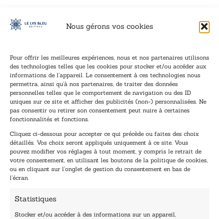
Nous gérons vos cookies
Pour offrir les meilleures expériences, nous et nos partenaires utilisons
des technologies telles que les cookies pour stocker et/ou accéder aux
informations de l’appareil. Le consentement à ces technologies nous
Inscription à la newsletter
permettra, ainsi qu’à nos partenaires, de traiter des données
Inscrivez-vous à notre newsletter et recevez nos
personnelles telles que le comportement de navigation ou des ID
uniques sur ce site et afficher des publicités (non-) personnalisées. Ne
dernières nouvelles.
pas consentir ou retirer son consentement peut nuire à certaines
E
*
fonctionnalités et fonctions.
-
E
Cliquez ci-dessous pour accepter ce qui précède ou faites des choix
m
-
détaillés. Vos choix seront appliqués uniquement à ce site. Vous
a
m
pouvez modifier vos réglages à tout moment, y compris le retrait de
TENEZ-MOI AU COURANT !
i
a
votre consentement, en utilisant les boutons de la politique de cookies,
l
i
ou en cliquant sur l’onglet de gestion du consentement en bas de
*
l
l’écran.
E
-
Statistiques
m
a
Stocker et/ou accéder à des informations sur un appareil,