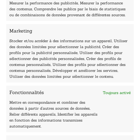
i
Mesurer la performance des publicités, Mesurer la performance
l
des contenus, Comprendre les publics par le biais de statistiques
40, rue du Louvre 75001 Paris
ou de combinaisons de données provenant de différentes sources.
01 76 50 38 88
Marketing
Horaires du standard
De mardi à vendredi :
Stocker et/ou accéder à des informations sur un appareil, Utiliser
des données limitées pour sélectionner la publicité, Créer des
9h - 12h et 13h30 - 16h30
profils pour la publicité personnalisée, Utiliser des profils pour
Lundi, samedi et dimanche : fermé
sélectionner des publicités personnalisées, Créer des profils de
Navigation
contenus personnalisés, Utiliser des profils pour sélectionner des
contenus personnalisés, Développer et améliorer les services,
Accueil
Utiliser des données limitées pour sélectionner le contenu.
Être édité
Contactez-nous
Fonctionnalités
Toujours activé
Les Plumes du Lys Bleu
Prix sciences humaines et sociales
Mettre en correspondance et combiner des
Nos collections
données à partir d’autres sources de données,
Nos auteurs
Relier différents appareils, Identifier les appareils
Catalogue
en fonction des informations transmises
automatiquement.
Littérature
Essai & docs