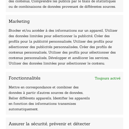
des contenus, Comprendre les publics par le biais de statistiques
40, rue du Louvre 75001 Paris
ou de combinaisons de données provenant de différentes sources.
01 76 50 38 88
Marketing
Horaires du standard
De mardi à vendredi :
Stocker et/ou accéder à des informations sur un appareil, Utiliser
des données limitées pour sélectionner la publicité, Créer des
9h - 12h et 13h30 - 16h30
profils pour la publicité personnalisée, Utiliser des profils pour
Lundi, samedi et dimanche : fermé
sélectionner des publicités personnalisées, Créer des profils de
Navigation
contenus personnalisés, Utiliser des profils pour sélectionner des
contenus personnalisés, Développer et améliorer les services,
Accueil
Utiliser des données limitées pour sélectionner le contenu.
Être édité
Contactez-nous
Fonctionnalités
Toujours activé
Les Plumes du Lys Bleu
Prix sciences humaines et sociales
Mettre en correspondance et combiner des
Nos collections
données à partir d’autres sources de données,
Nos auteurs
Relier différents appareils, Identifier les appareils
Catalogue
en fonction des informations transmises
automatiquement.
Littérature
Essai & docs
Assurer la sécurité, prévenir et détecter
Sciences humaines