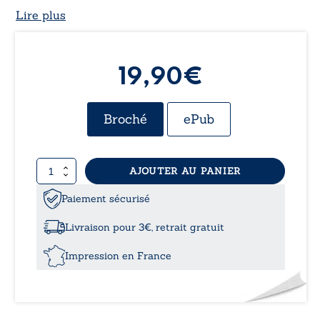
Lire plus
19,90€
Broché
ePub
quantité
AJOUTER AU PANIER
de
Et
Paiement sécurisé
après
l’amour
Livraison pour 3€, retrait gratuit
Impression en France