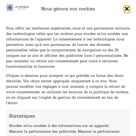
Nous gérons vos cookies
Pour offrir les meilleures expériences, nous et nos partenaires utilisons
des technologies telles que les cookies pour stocker et/ou accéder aux
informations de l’appareil. Le consentement à ces technologies nous
Inscription à la newsletter
permettra, ainsi qu’à nos partenaires, de traiter des données
Inscrivez-vous à notre newsletter et recevez nos
personnelles telles que le comportement de navigation ou des ID
uniques sur ce site et afficher des publicités (non-) personnalisées. Ne
dernières nouvelles.
pas consentir ou retirer son consentement peut nuire à certaines
E
*
fonctionnalités et fonctions.
-
E
Cliquez ci-dessous pour accepter ce qui précède ou faites des choix
m
-
détaillés. Vos choix seront appliqués uniquement à ce site. Vous
a
m
pouvez modifier vos réglages à tout moment, y compris le retrait de
TENEZ-MOI AU COURANT !
i
a
votre consentement, en utilisant les boutons de la politique de cookies,
l
i
ou en cliquant sur l’onglet de gestion du consentement en bas de
*
l
l’écran.
E
-
Statistiques
m
a
Stocker et/ou accéder à des informations sur un appareil,
i
Mesurer la performance des publicités, Mesurer la performance
l