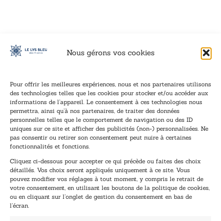
Nous gérons vos cookies
Pour offrir les meilleures expériences, nous et nos partenaires utilisons
des technologies telles que les cookies pour stocker et/ou accéder aux
informations de l’appareil. Le consentement à ces technologies nous
Inscription à la newsletter
permettra, ainsi qu’à nos partenaires, de traiter des données
Inscrivez-vous à notre newsletter et recevez nos
personnelles telles que le comportement de navigation ou des ID
uniques sur ce site et afficher des publicités (non-) personnalisées. Ne
dernières nouvelles.
pas consentir ou retirer son consentement peut nuire à certaines
E
*
fonctionnalités et fonctions.
-
E
Cliquez ci-dessous pour accepter ce qui précède ou faites des choix
m
-
détaillés. Vos choix seront appliqués uniquement à ce site. Vous
a
m
pouvez modifier vos réglages à tout moment, y compris le retrait de
TENEZ-MOI AU COURANT !
i
a
votre consentement, en utilisant les boutons de la politique de cookies,
l
i
ou en cliquant sur l’onglet de gestion du consentement en bas de
*
l
l’écran.
E
-