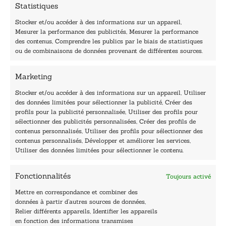
Statistiques
m
a
Stocker et/ou accéder à des informations sur un appareil,
i
Mesurer la performance des publicités, Mesurer la performance
l
des contenus, Comprendre les publics par le biais de statistiques
40, rue du Louvre 75001 Paris
ou de combinaisons de données provenant de différentes sources.
01 76 50 38 88
Marketing
Horaires du standard
De mardi à vendredi :
Stocker et/ou accéder à des informations sur un appareil, Utiliser
des données limitées pour sélectionner la publicité, Créer des
9h - 12h et 13h30 - 16h30
profils pour la publicité personnalisée, Utiliser des profils pour
Lundi, samedi et dimanche : fermé
sélectionner des publicités personnalisées, Créer des profils de
Navigation
contenus personnalisés, Utiliser des profils pour sélectionner des
contenus personnalisés, Développer et améliorer les services,
Accueil
Utiliser des données limitées pour sélectionner le contenu.
Être édité
Contactez-nous
Fonctionnalités
Toujours activé
Les Plumes du Lys Bleu
Prix sciences humaines et sociales
Mettre en correspondance et combiner des
Nos collections
données à partir d’autres sources de données,
Nos auteurs
Relier différents appareils, Identifier les appareils
Catalogue
en fonction des informations transmises