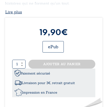
histoires qui ne forment qu’un tout.
Lire plus
19,90€
ePub
quantité
AJOUTER AU PANIER
de
Braceros
Paiement sécurisé
Livraison pour 3€, retrait gratuit
Impression en France