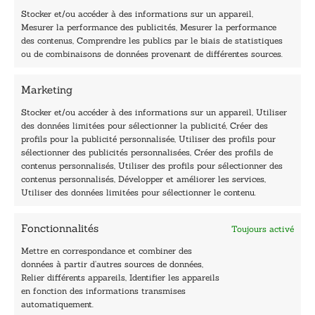
Stocker et/ou accéder à des informations sur un appareil,
Mesurer la performance des publicités, Mesurer la performance
des contenus, Comprendre les publics par le biais de statistiques
40, rue du Louvre 75001 Paris
ou de combinaisons de données provenant de différentes sources.
01 76 50 38 88
Marketing
Horaires du standard
De mardi à vendredi :
Stocker et/ou accéder à des informations sur un appareil, Utiliser
des données limitées pour sélectionner la publicité, Créer des
9h - 12h et 13h30 - 16h30
profils pour la publicité personnalisée, Utiliser des profils pour
Lundi, samedi et dimanche : fermé
sélectionner des publicités personnalisées, Créer des profils de
Navigation
contenus personnalisés, Utiliser des profils pour sélectionner des
contenus personnalisés, Développer et améliorer les services,
Accueil
Utiliser des données limitées pour sélectionner le contenu.
Être édité
Contactez-nous
Fonctionnalités
Toujours activé
Les Plumes du Lys Bleu
Prix sciences humaines et sociales
Mettre en correspondance et combiner des
Nos collections
données à partir d’autres sources de données,
Nos auteurs
Relier différents appareils, Identifier les appareils
Catalogue
en fonction des informations transmises
automatiquement.