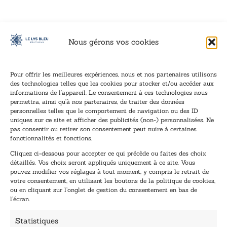
Nous gérons vos cookies
Pour offrir les meilleures expériences, nous et nos partenaires utilisons
des technologies telles que les cookies pour stocker et/ou accéder aux
informations de l’appareil. Le consentement à ces technologies nous
Inscription à la newsletter
permettra, ainsi qu’à nos partenaires, de traiter des données
Inscrivez-vous à notre newsletter et recevez nos
personnelles telles que le comportement de navigation ou des ID
uniques sur ce site et afficher des publicités (non-) personnalisées. Ne
dernières nouvelles.
pas consentir ou retirer son consentement peut nuire à certaines
E
*
fonctionnalités et fonctions.
-
*
Cliquez ci-dessous pour accepter ce qui précède ou faites des choix
m
*
détaillés. Vos choix seront appliqués uniquement à ce site. Vous
a
pouvez modifier vos réglages à tout moment, y compris le retrait de
TENEZ-MOI AU COURANT !
i
votre consentement, en utilisant les boutons de la politique de cookies,
l
ou en cliquant sur l’onglet de gestion du consentement en bas de
*
l’écran.
Statistiques