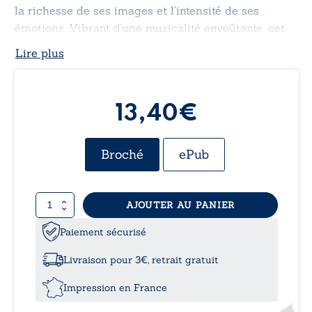
la richesse de ses images et l’intensité de ses
émotions. Vibrant d’une musicalité envoûtante, cet
ouvrage est une invitation à ressentir, à réfléchir et
Lire plus
à se laisser emporter par la puissance du langage
poétique.
13,40€
Broché
ePub
quantité
AJOUTER AU PANIER
de
Rêveries
Paiement sécurisé
Livraison pour 3€, retrait gratuit
Impression en France