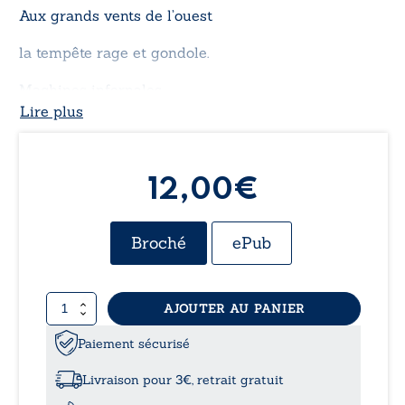
Aux grands vents de l’ouest
la tempête rage et gondole.
Machines infernales
Lire plus
et voix qui s’éparpillent
à nos papilles glacées…
12,00€
Broché
ePub
quantité
AJOUTER AU PANIER
de
Natures
Paiement sécurisé
Livraison pour 3€, retrait gratuit