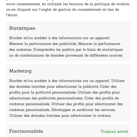
i
a
votre consentement, en utilisant les boutons de la politique de cookies,
l
i
ou en cliquant sur l’onglet de gestion du consentement en bas de
*
l
l’écran.
E
-
Statistiques
m
a
Stocker et/ou accéder à des informations sur un appareil,
i
Mesurer la performance des publicités, Mesurer la performance
l
des contenus, Comprendre les publics par le biais de statistiques
40, rue du Louvre 75001 Paris
ou de combinaisons de données provenant de différentes sources.
01 76 50 38 88
Marketing
Horaires du standard
De mardi à vendredi :
Stocker et/ou accéder à des informations sur un appareil, Utiliser
des données limitées pour sélectionner la publicité, Créer des
9h - 12h et 13h30 - 16h30
profils pour la publicité personnalisée, Utiliser des profils pour
Lundi, samedi et dimanche : fermé
sélectionner des publicités personnalisées, Créer des profils de
Navigation
contenus personnalisés, Utiliser des profils pour sélectionner des
contenus personnalisés, Développer et améliorer les services,
Accueil
Utiliser des données limitées pour sélectionner le contenu.
Être édité
Contactez-nous
Fonctionnalités
Toujours activé
Les Plumes du Lys Bleu