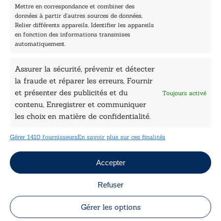
Prix sciences humaines et sociales
Mettre en correspondance et combiner des
Nos collections
données à partir d’autres sources de données,
Nos auteurs
Relier différents appareils, Identifier les appareils
Catalogue
en fonction des informations transmises
automatiquement.
Littérature
Essai & docs
Assurer la sécurité, prévenir et détecter
Sciences humaines
Pratique
la fraude et réparer les erreurs, Fournir
Le Petit Lys
et présenter des publicités et du
Toujours activé
Données légales
contenu, Enregistrer et communiquer
les choix en matière de confidentialité.
Conditions Générales de vente
Déclaration de confidentialité
Gérer 1410 fournisseurs
En savoir plus sur ces finalités
Politique de cookies
Mentions légales
Jeux concours
Accepter
Refuser
Copyright © 2026 Le Lys Bleu Éditions tous droits
réservés
Gérer les options