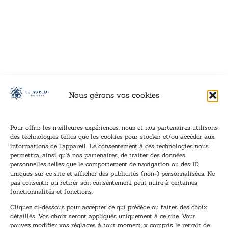
VOIR CE LIVRE
VOIR CE LIVRE
VOIR CE LIVRE
VOIR CE LIVRE
VOIR CE LIVRE
VOIR CE LIVRE
VOIR CE LIVRE
VOIR CE LIVRE
VOIR CE LIVRE
VOIR CE LIVRE
VOIR CE LIVRE
VOIR CE LIVRE
VOIR CE LIVRE
VOIR CE LIVRE
VOIR CE LIVRE
VOIR CE LIVRE
VOIR CE LIVRE
VOIR CE LIVRE
VOIR CE LIVRE
VOIR CE LIVRE
VOIR CE LIVRE
VOIR CE LIVRE
VOIR CE LIVRE
VOIR CE LIVRE
VOIR CE LIVRE
VOIR CE LIVRE
VOIR CE LIVRE
VOIR CE LIVRE
VOIR CE LIVRE
VOIR CE LIVRE
VOIR CE LIVRE
VOIR CE LIVRE
Nous gérons vos cookies
Pour offrir les meilleures expériences, nous et nos partenaires utilisons
des technologies telles que les cookies pour stocker et/ou accéder aux
informations de l’appareil. Le consentement à ces technologies nous
Inscription à la newsletter
permettra, ainsi qu’à nos partenaires, de traiter des données
Inscrivez-vous à notre newsletter et recevez nos
personnelles telles que le comportement de navigation ou des ID
uniques sur ce site et afficher des publicités (non-) personnalisées. Ne
dernières nouvelles.
pas consentir ou retirer son consentement peut nuire à certaines
E
*
fonctionnalités et fonctions.
-
E
Cliquez ci-dessous pour accepter ce qui précède ou faites des choix
m
-
détaillés. Vos choix seront appliqués uniquement à ce site. Vous
a
m
pouvez modifier vos réglages à tout moment, y compris le retrait de
TENEZ-MOI AU COURANT !