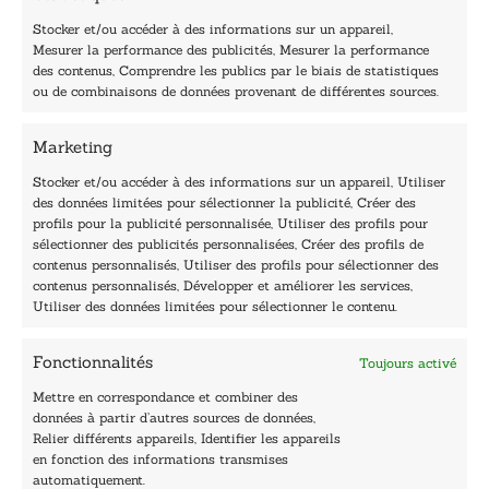
a
i
Stocker et/ou accéder à des informations sur un appareil,
l
Mesurer la performance des publicités, Mesurer la performance
E
des contenus, Comprendre les publics par le biais de statistiques
-
40, rue du Louvre 75001 Paris
ou de combinaisons de données provenant de différentes sources.
m
01 76 50 38 88
a
i
Marketing
Horaires du standard
l
De mardi à vendredi :
Stocker et/ou accéder à des informations sur un appareil, Utiliser
des données limitées pour sélectionner la publicité, Créer des
9h - 12h et 13h30 - 16h30
profils pour la publicité personnalisée, Utiliser des profils pour
Lundi, samedi et dimanche : fermé
sélectionner des publicités personnalisées, Créer des profils de
Navigation
contenus personnalisés, Utiliser des profils pour sélectionner des
contenus personnalisés, Développer et améliorer les services,
Accueil
Utiliser des données limitées pour sélectionner le contenu.
Être édité
Contactez-nous
Fonctionnalités
Toujours activé
Les Plumes du Lys Bleu
Prix sciences humaines et sociales
Mettre en correspondance et combiner des
Nos collections
données à partir d’autres sources de données,
Nos auteurs
Relier différents appareils, Identifier les appareils
Catalogue
en fonction des informations transmises
automatiquement.