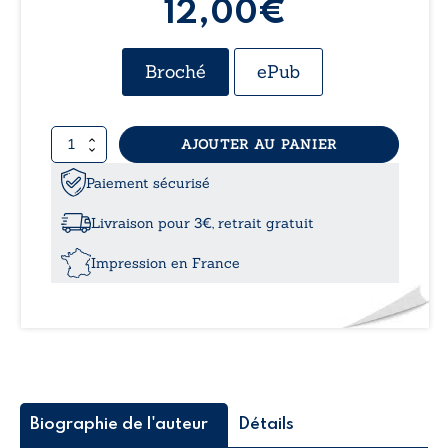
12,00€
Broché
ePub
quantité
AJOUTER AU PANIER
de
Le
Paiement sécurisé
désespoir
des
Livraison pour 3€, retrait gratuit
espoirs
Impression en France
Biographie de l'auteur
Détails