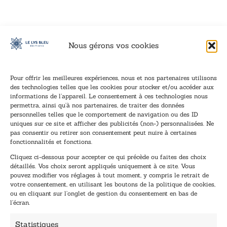
Nous gérons vos cookies
Pour offrir les meilleures expériences, nous et nos partenaires utilisons
des technologies telles que les cookies pour stocker et/ou accéder aux
informations de l’appareil. Le consentement à ces technologies nous
Inscription à la newsletter
permettra, ainsi qu’à nos partenaires, de traiter des données
Inscrivez-vous à notre newsletter et recevez nos
personnelles telles que le comportement de navigation ou des ID
uniques sur ce site et afficher des publicités (non-) personnalisées. Ne
dernières nouvelles.
pas consentir ou retirer son consentement peut nuire à certaines
E
E
fonctionnalités et fonctions.
-
-
Cliquez ci-dessous pour accepter ce qui précède ou faites des choix
m
m
détaillés. Vos choix seront appliqués uniquement à ce site. Vous
a
a
pouvez modifier vos réglages à tout moment, y compris le retrait de
TENEZ-MOI AU COURANT !
i
i
votre consentement, en utilisant les boutons de la politique de cookies,
l
l
ou en cliquant sur l’onglet de gestion du consentement en bas de
*
E
l’écran.
-
m
Statistiques