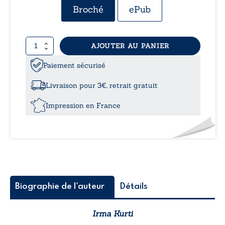
Broché
ePub
quantité
AJOUTER AU PANIER
de
Ce
Paiement sécurisé
n'est
pas
Livraison pour 3€, retrait gratuit
un
rêve
Impression en France
Biographie de l'auteur
Détails
Irma Kurti