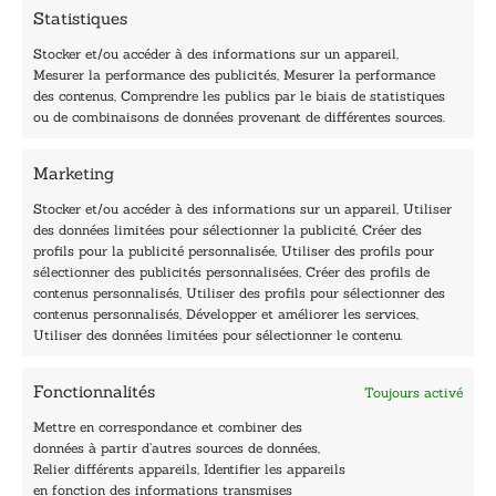
m
Statistiques
a
i
Stocker et/ou accéder à des informations sur un appareil,
l
Mesurer la performance des publicités, Mesurer la performance
*
des contenus, Comprendre les publics par le biais de statistiques
40, rue du Louvre 75001 Paris
ou de combinaisons de données provenant de différentes sources.
01 76 50 38 88
Marketing
Horaires du standard
De mardi à vendredi :
Stocker et/ou accéder à des informations sur un appareil, Utiliser
des données limitées pour sélectionner la publicité, Créer des
9h - 12h et 13h30 - 16h30
profils pour la publicité personnalisée, Utiliser des profils pour
Lundi, samedi et dimanche : fermé
sélectionner des publicités personnalisées, Créer des profils de
Navigation
contenus personnalisés, Utiliser des profils pour sélectionner des
contenus personnalisés, Développer et améliorer les services,
Accueil
Utiliser des données limitées pour sélectionner le contenu.
Être édité
Contactez-nous
Fonctionnalités
Toujours activé
Les Plumes du Lys Bleu
Prix sciences humaines et sociales
Mettre en correspondance et combiner des
Nos collections
données à partir d’autres sources de données,
Nos auteurs
Relier différents appareils, Identifier les appareils
Catalogue
en fonction des informations transmises