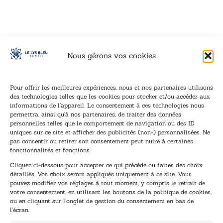
Nous gérons vos cookies
Pour offrir les meilleures expériences, nous et nos partenaires utilisons
des technologies telles que les cookies pour stocker et/ou accéder aux
informations de l’appareil. Le consentement à ces technologies nous
Inscription à la newsletter
permettra, ainsi qu’à nos partenaires, de traiter des données
Inscrivez-vous à notre newsletter et recevez nos
personnelles telles que le comportement de navigation ou des ID
uniques sur ce site et afficher des publicités (non-) personnalisées. Ne
dernières nouvelles.
pas consentir ou retirer son consentement peut nuire à certaines
E
E
fonctionnalités et fonctions.
-
-
Cliquez ci-dessous pour accepter ce qui précède ou faites des choix
m
m
détaillés. Vos choix seront appliqués uniquement à ce site. Vous
a
a
pouvez modifier vos réglages à tout moment, y compris le retrait de
TENEZ-MOI AU COURANT !
i
i
votre consentement, en utilisant les boutons de la politique de cookies,
l
l
ou en cliquant sur l’onglet de gestion du consentement en bas de
*
E
l’écran.
-