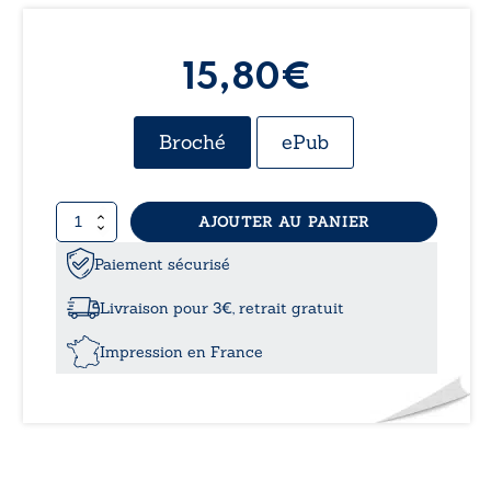
15,80€
Broché
ePub
quantité
AJOUTER AU PANIER
de
Carnet
Paiement sécurisé
de
vers
Livraison pour 3€, retrait gratuit
-
Poèmes
Impression en France
ordinaires