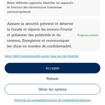
Nos auteurs
Relier différents appareils, Identifier les appareils
Catalogue
en fonction des informations transmises
automatiquement.
Littérature
Essai & docs
Assurer la sécurité, prévenir et détecter
Sciences humaines
la fraude et réparer les erreurs, Fournir
Pratique
Le Petit Lys
et présenter des publicités et du
Toujours activé
Données légales
contenu, Enregistrer et communiquer
les choix en matière de confidentialité.
Conditions Générales de vente
Déclaration de confidentialité
Gérer 1410 fournisseurs
En savoir plus sur ces finalités
Politique de cookies
Mentions légales
Jeux concours
Accepter
Refuser
Copyright © 2026 Le Lys Bleu Éditions tous droits
réservés
Gérer les options
Politique de cookies
Déclaration de confidentialité
Imprint
Designed by
Engie Soft